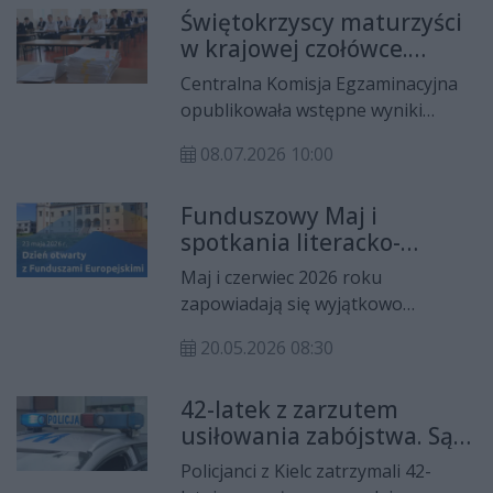
Świętokrzyscy maturzyści
gospodarczym przylegającym do
w krajowej czołówce.
budynku mieszkalnego.
Ponad 83% zdało egzamin
Okoliczności tragedii wyjaśnia
Centralna Komisja Egzaminacyjna
już w pierwszym terminie
policja.
opublikowała wstępne wyniki
matur przeprowadzonych w maju
08.07.2026 10:00
2026 roku. W skali kraju egzamin
dojrzałości zdało 81,1%
Funduszowy Maj i
tegorocznych absolwentów szkół
spotkania literacko-
ponadpodstawowych. Jeszcze lepiej
artystyczne w Muzeum
poradzili sobie maturzyści z
Maj i czerwiec 2026 roku
Narodowym w Kielcach
województwa świętokrzyskiego,
zapowiadają się wyjątkowo
gdzie świadectwo dojrzałości już w
interesująco dla miłośników
pierwszym terminie uzyskało 83,5%
20.05.2026 08:30
historii, sztuki i literatury. Muzeum
zdających. Region znalazł się w
Narodowe w Kielcach przygotowało
ścisłej krajowej czołówce.
42-latek z zarzutem
bogaty program wydarzeń, które
usiłowania zabójstwa. Sąd
połączą zwiedzanie zabytkowych
zastosował tymczasowy
przestrzeni, refleksję nad
Policjanci z Kielc zatrzymali 42-
areszt
współczesnym światem oraz