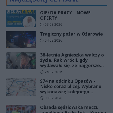
GIEŁDA PRACY - NOWE
OFERTY
Data dodania artykułu:
03.08.2026
Tragiczny pożar w Ożarowie
Data dodania artykułu:
04.08.2026
38-letnia Agnieszka walczy o
życie. Rak wrócił, gdy
wydawało się, że najgorsze
już minęło
Data dodania artykułu:
24.07.2026
S74 na odcinku Opatów -
Nisko coraz bliżej. Wybrano
wykonawcę kolejnego
odcinka
Data dodania artykułu:
30.07.2026
Obsada sędziowska meczu
Jagiellonia Białystok – Korona