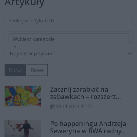
Artykuły
Wybierz kategorię
Filtruj
Reset
Zacznij zarabiać na
zabawkach – rozszerz
ofertę o zabawki, auta i
18.11.2024 11:23
quady dla dzieci i
młodzieży.
Po happeningu Andrzeja
Seweryna w BWA radny