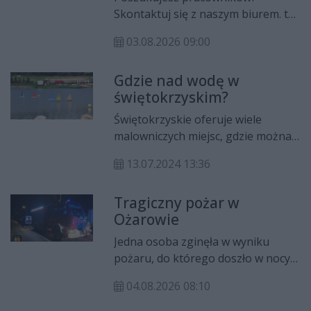
zł.
Skontaktuj się z naszym biurem. tel.
41 260 59 99 Kielce ul. Zagnańska
03.08.2026 09:00
84A Ostrowiec Św. ul. Kilińskiego 57
#giełdapracy Ogłoszenia: 100,8 FM
Gdzie nad wodę w
(powiat: Kielce, kielecki,
świętokrzyskim?
starachowicki, skarżyski, konecki,
buski, włoszczowski, kazimierski,
Świętokrzyskie oferuje wiele
pińczowski, staszowski,
malowniczych miejsc, gdzie można
jędrzejowski)
spędzić czas nad wodą. Oto trzy z
13.07.2024 13:36
nich, które warto odwiedzić tego
lata.
Tragiczny pożar w
Ożarowie
Jedna osoba zginęła w wyniku
pożaru, do którego doszło w nocy z
3 na 4 sierpnia w Ożarowie w
04.08.2026 08:10
powiecie opatowskim. Ogień
pojawił się w pomieszczeniu