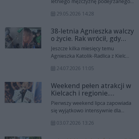
letniego mężczyznę podejrzanego
spotkania poświęcone wybitnym
o usiłowanie zabójstwa swojej żony.
polskim pisarzom.
29.05.2026 14:28
Do zdarzenia doszło w jednej z
miejscowości pod Kielcami. Decyzją
38-letnia Agnieszka walczy
sądu wobec podejrzanego
o życie. Rak wrócił, gdy
zastosowano tymczasowy areszt na
wydawało się, że
okres dwóch miesięcy.
Jeszcze kilka miesięcy temu
najgorsze już minęło
Agnieszka Katolik-Radlica z Kielc
wierzyła, że wygrała najtrudniejszą
24.07.2026 11:05
walkę swojego życia. Po miesiącach
wyczerpującego leczenia lekarze
Weekend pełen atrakcji w
przekazali jej wiadomość, na którą
Kielcach i regionie.
czekała – organizm osiągnął pełną
Koncerty, festiwale i
odpowiedź na terapię. Niestety,
Pierwszy weekend lipca zapowiada
spotkania z historią
radość trwała zaledwie trzy
się wyjątkowo intensywnie dla
miesiące.
mieszkańców Kielc i województwa
03.07.2026 13:26
świętokrzyskiego. Od 3 do 5 lipca
na uczestników czeka kilkanaście