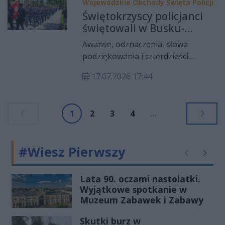
wydarzeń – od dużych koncertów
Wojewódzkie Obchody Święta Policji
plenerowych i festiwali muzycznych,
Świętokrzyscy policjanci
przez imprezy rodzinne, po
świętowali w Busku-
rekonstrukcje historyczne i
Zdroju. Czterdziestu
Awanse, odznaczenia, słowa
wydarzenia kulturalne.
nowych funkcjonariuszy
podziękowania i czterdzieści
złożyło ślubowanie
nowych policyjnych ślubowań.
17.07.2026 17:44
Przed Tężnią Solankową w Busku-
Zdroju odbyły się Wojewódzkie
Obchody Święta Policji. To był dzień
1
2
3
4
...
tych, którzy każdego dnia stają na
pierwszej linii walki o
bezpieczeństwo mieszkańców
#Wiesz Pierwszy
regionu.
Poprzednie
Następ
Lata 90. oczami nastolatki.
Wyjątkowe spotkanie w
Muzeum Zabawek i Zabawy
Skutki burz w