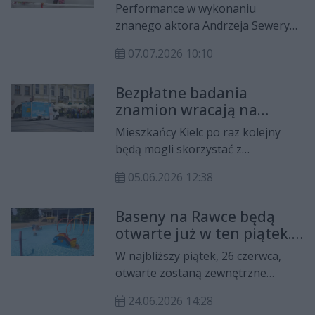
pyta o koszty festiwalu.
Performance w wykonaniu
Instytucje odpowiadają
znanego aktora Andrzeja Seweryna
w ostrowieckim BWA w czasie
07.07.2026 10:10
Festiwalu Filmów-Spotkań
Niezwykłych spotkał się ze
Bezpłatne badania
skrajnymi reakcjami mieszkańców
znamion wracają na
miasta. Artysta, podczas wernisażu
kielecki Rynek
otwierającego festiwal w mieście,
Mieszkańcy Kielc po raz kolejny
użył swojego ciała do stworzenia
będą mogli skorzystać z
malunku na ścianie. Radny dopytał
bezpłatnych konsultacji
o koszty, a instytucje związane z
05.06.2026 12:38
dermatologicznych w ramach akcji
tym festiwalem odpowiedziały jakie
profilaktycznej „Skóra pod lupą –
wynagrodzenie otrzymała fundacja
Baseny na Rawce będą
znamiona pod kontrolą”.
żony Andrzeja Seweryna.
otwarte już w ten piątek.
Wydarzenie realizowane jest dzięki
Wejście za złotówkę
środkom Kieleckiego Budżetu
W najbliższy piątek, 26 czerwca,
Obywatelskiego we współpracy ze
otwarte zostaną zewnętrzne
Stowarzyszeniem Sarcoma.
baseny na Rawszczyźnie. Atrakcja,
24.06.2026 14:28
która co roku cieszy się