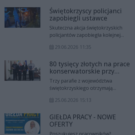
niesłabnącym zainteresowaniem,
Świętokrzyscy policjanci
będzie czynna już od godz. 10:00.
zapobiegli ustawce
Skuteczna akcja świętokrzyskich
policjantów zapobiegła kolejnej
ustawce pseudokibiców.
29.06.2026 11:35
Funkcjonariusze ustalili miejsce
planowanej siłowej konfrontacji
80 tysięcy złotych na prace
sympatyków kilku klubów
konserwatorskie przy
piłkarskich i zatrzymali uczestników
zabytkach w regionie
jeszcze przed dotarciem na miejsce
Trzy parafie z województwa
świętokrzyskim
spotkania.
świętokrzyskiego otrzymają
wsparcie finansowe na realizację
25.06.2026 15:13
prac konserwatorskich,
restauratorskich i budowlanych
GIEŁDA PRACY - NOWE
przy obiektach wpisanych do
OFERTY
rejestru zabytków. Łączna wartość
przyznanych dotacji wynosi 80 tys.
Poszukujesz pracowników?