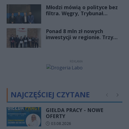
„Starachowice”, gościem
Młodzi mówią o polityce bez
Porannej Rozmowy Radia
filtra. Węgry, Trybunał
Rekord Świętokrzyskie
Konstytucyjny i pytanie, czy
młode pokolenie naprawdę
Ponad 8 mln zł nowych
zmienia zasady gry
inwestycji w regionie. Trzy
firmy ze wsparciem
REKLAMA
NAJCZĘŚCIEJ CZYTANE
Poprzednie
Następ
GIEŁDA PRACY - NOWE
OFERTY
Data dodania artykułu:
03.08.2026