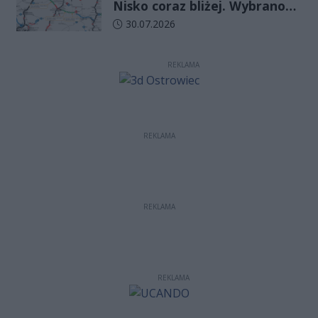
Nisko coraz bliżej. Wybrano
wykonawcę kolejnego
Data dodania artykułu:
30.07.2026
odcinka
REKLAMA
REKLAMA
REKLAMA
REKLAMA