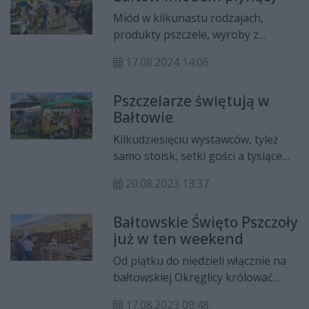
ma przypominać o ogromnej roli
Miód w kilkunastu rodzajach,
tych owadów dla człowieka i
produkty pszczele, wyroby z
środowiska.
dodatkiem lub na bazie miodu. Ale
17.08.2024 14:06
też zabawy edukacyjne i
detektywistyczne dla najmłodszych
Pszczelarze świętują w
a dla ich rodziców stoiska z
Bałtowie
produktami do produkcji miodu.
Kilkudziesięciu wystawców, tyleż
samo stoisk, setki gości a tysiące
odwiedzających i wielu artystów.
20.08.2023 13:37
Tak statystycznie można opisać
tegoroczne 16. już Święto
Bałtowskie Święto Pszczoły
Świętokrzyskiej Pszczoły jakie
już w ten weekend
odbywa się w Bałtowie.
Od piątku do niedzieli włącznie na
bałtowskiej Okręglicy królować
będą pszczoły i wytwarzane przez
17.08.2023 09:48