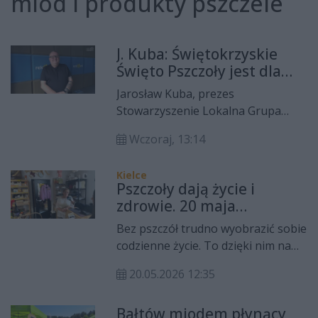
miód i produkty pszczele
J. Kuba: Świętokrzyskie
Święto Pszczoły jest dla
pszczelarzy i dla tych,
Jarosław Kuba, prezes
którzy kochają życie
Stowarzyszenie Lokalna Grupa
Działania "Krzemienny Krąg" był
Wczoraj, 13:14
Gościem Radia Rekord o godzinie
12:00. Nasz rozmówca zaprosił na
Kielce
XIX Świętokrzyskie Święto Pszczoły,
Pszczoły dają życie i
które tradycyjnie odbędzie się w
zdrowie. 20 maja
Bałtowie. W czasie 3-dniowego
obchodzimy ich święto
Bez pszczół trudno wyobrazić sobie
wydarzenia, odbywającego się od
codzienne życie. To dzięki nim na
14 do 16 sierpnia, będzie można
naszych stołach pojawiają się
odwiedzić targi pszczelarskie,
20.05.2026 12:35
owoce, warzywa i wiele innych
wysłuchać wykładów środowiska
produktów. 20 maja obchodzony
naukowego oraz wziąć udział w
Bałtów miodem płynący
jest Światowy Dzień Pszczół, który
warsztatach edukacyjnych.