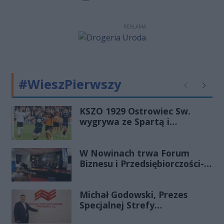
nie dobra.
REKLAMA
#WieszPierwszy
Poprzednie
Następ
KSZO 1929 Ostrowiec Sw.
wygrywa ze Spartą i
zapewnia sobie grę w
barażach o 2 ligę
W Nowinach trwa Forum
Biznesu i Przedsiębiorczości-
transmisja LIVE
Michał Godowski, Prezes
Specjalnej Strefy
Ekonomicznej