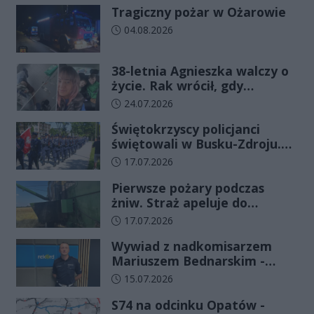
Tragiczny pożar w Ożarowie
Data dodania artykułu:
04.08.2026
38-letnia Agnieszka walczy o
życie. Rak wrócił, gdy
wydawało się, że najgorsze
Data dodania artykułu:
24.07.2026
już minęło
Świętokrzyscy policjanci
świętowali w Busku-Zdroju.
Czterdziestu nowych
Data dodania artykułu:
17.07.2026
funkcjonariuszy złożyło
Pierwsze pożary podczas
ślubowanie
żniw. Straż apeluje do
rolników o ostrożność
Data dodania artykułu:
17.07.2026
Wywiad z nadkomisarzem
Mariuszem Bednarskim -
Wydział Ruchu Drogowego
Data dodania artykułu:
15.07.2026
Komendy Wojewódzkiej Policji
S74 na odcinku Opatów -
w Kielcach