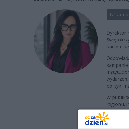
anna
Dyrektor 
Świętokrz
Radiem Re
Odpowiada
kampanie 
instytucjo
wydarzeń.
polityki, 
W publika
regionu, i
sprawach 
świętokrz