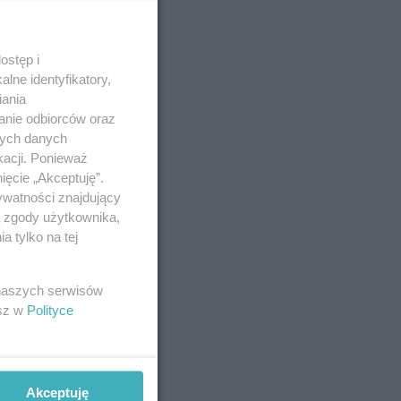
ostęp i
lne identyfikatory,
iania
anie odbiorców oraz
nych danych
kacji. Ponieważ
ięcie „Akceptuję”.
ywatności znajdujący
ą zgody użytkownika,
 tylko na tej
 naszych serwisów
esz w
Polityce
Akceptuję