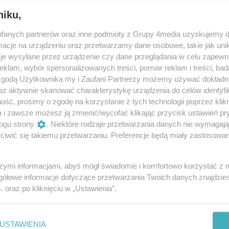
z temat, napisz do mnie:
rzos@gruparekord.pl
niku,
fanych partnerów oraz inne podmioty z Grupy 4media uzyskujemy d
cje na urządzeniu oraz przetwarzamy dane osobowe, takie jak unika
je wysyłane przez urządzenie czy dane przeglądania w celu zapewn
klam, wybór spersonalizowanych treści, pomiar reklam i treści, bad
 zgodą Użytkownika my i Zaufani Partnerzy możemy używać dokład
az aktywnie skanować charakterystykę urządzenia do celów identyfi
ść, prosimy o zgodę na korzystanie z tych technologii poprzez klikn
a i zawsze możesz ją zmienić/wycofać klikając przycisk ustawień pr
ogu strony
. Niektóre rodzaje przetwarzania danych nie wymagaj
iwić się takiemu przetwarzaniu. Preferencje będą miały zastosowania
 chce
Ponad 24 litry krwi w
ać turystów na
jeden dzień. W Połańcu
szymi informacjami, abyś mógł świadomie i komfortowo korzystać z
Joanna Suska o
po raz 31. pokazali, jak
gółowe informacje dotyczące przetwarzania Twoich danych znajdzi
ie, zamku i
pomagać z mocą
26 12:00
04.08.2026 11:51
s
. oraz po kliknięciu w „Ustawienia”.
cjach
USTAWIENIA