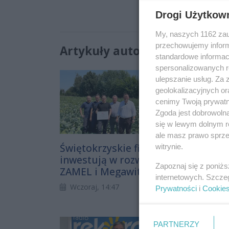
Jeśli mas
anna.waw
Drogi Użytkow
My, naszych 1162 zau
przechowujemy informa
Artykuły autora (56):
standardowe informac
spersonalizowanych re
ulepszanie usług. Za
geolokalizacyjnych or
cenimy Twoją prywatno
Zgoda jest dobrowoln
się w lewym dolnym r
ale masz prawo sprzec
Świętokrzyskie firmy
Ćmielów
witrynie.
inwestują w rozwój.
zatrzym
Zapoznaj się z poniż
ZAMEL i Megawita z
dłużej. 
internetowych. Szcze
decyzjami o wsparciu
porcelan
Wczoraj, 14:47
05.08.20
Prywatności
i
Cookie
SSE „Starachowice”
inwesty
PARTNERZY