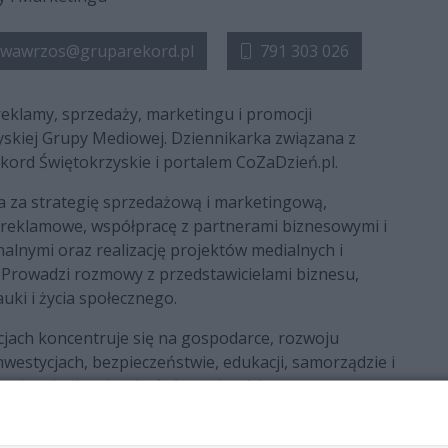
.wawrzos@gruparekord.pl
791 303 026
reklamy, sprzedaży, marketingu i promocji
yskiej Grupy Mediowej. Dziennikarka związana z
kord Świętokrzyskie i portalem CoZaDzień.pl.
 za strategię sprzedażową i marketingową,
reklamowe, współpracę z partnerami biznesowymi i
nalnymi oraz realizację projektów medialnych i
 Prowadzi rozmowy z przedstawicielami biznesu,
nauki i życia społecznego.
cjach koncentruje się na gospodarce, rozwoju
nwestycjach, bezpieczeństwie, edukacji, samorządzie i
ważnych dla mieszkańców województwa
yskiego.