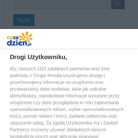
Wybrane pliki
Wybierz 
Wyślij
REKLAMA
Drogi Użytkowniku,
My, naszych 1162 zaufanych partnerów oraz inne
podmioty z Grupy 4media uzyskujemy dostęp i
przechowujemy informacje na urządzeniu oraz
przetwarzamy dane osobowe, takie jak unikalne
identyfikatory, standardowe informacje wysyłane przez
urządzenie czy dane przeglądania w celu zapewniania
spersonalizowanych reklam, wybór spersonalizowanych
treści, pomiar reklam i treści, badanie odbiorców oraz
Prywatność
Reklama
Redakcja
Praca Kielce
ulepszanie usług. Za zgodą Użytkownika my i Zaufani
Partnerzy możemy używać dokładnych danych
geolokalizacyjnych oraz aktywnie skanować