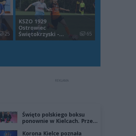
KSZO 1929
Ostrowiec
iczba zdjęć w galerii:
Liczba zdjęć w galerii:
25
Świętokrzyski -
65
Beniaminek Krosno
[ZDJĘCIA]
REKLAMA
Święto polskiego boksu
ponownie w Kielcach. Przed
nami szósta edycja Targów
Korona Kielce poznała
Boksu