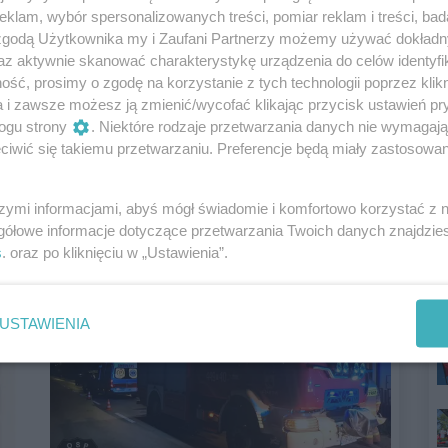
Wyjątkowe spotkanie w Muzeum
klam, wybór spersonalizowanych treści, pomiar reklam i treści, bad
Zabawek i Zabawy
 zgodą Użytkownika my i Zaufani Partnerzy możemy używać dokład
az aktywnie skanować charakterystykę urządzenia do celów identyfi
ść, prosimy o zgodę na korzystanie z tych technologii poprzez klikn
REKLAMA
a i zawsze możesz ją zmienić/wycofać klikając przycisk ustawień pr
ogu strony
. Niektóre rodzaje przetwarzania danych nie wymagaj
iwić się takiemu przetwarzaniu. Preferencje będą miały zastosowania
szymi informacjami, abyś mógł świadomie i komfortowo korzystać z
gółowe informacje dotyczące przetwarzania Twoich danych znajdzi
Poprzednie
Następne
s
. oraz po kliknięciu w „Ustawienia”.
USTAWIENIA