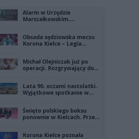
Alarm w Urzędzie
Marszałkowskim.
Mężczyzna groził
podłożeniem ładunku
Obsada sędziowska meczu
wybuchowego
Korona Kielce – Legia
Warszawa
Michał Olejniczak już po
operacji. Rozgrywający do
treningów wróci szybciej niż
przypuszczano
Lata 90. oczami nastolatki.
Wyjątkowe spotkanie w
Muzeum Zabawek i Zabawy
Święto polskiego boksu
ponownie w Kielcach. Przed
nami szósta edycja Targów
Boksu
Korona Kielce poznała