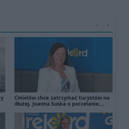
Poprzednie
Następne
zy
Ćmielów chce zatrzymać turystów na
dłużej. Joanna Suska o porcelanie,
zamku i inwestycjach