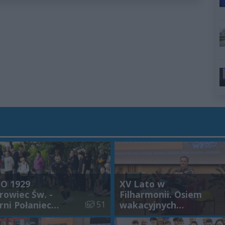
O 1929
XV Lato w
rowiec Św. -
Filharmonii. Osiem
galerii:
Liczba zdjęć w galerii:
rni Połaniec
51
wakacyjnych
JĘCIA]
wieczorów z muzyką