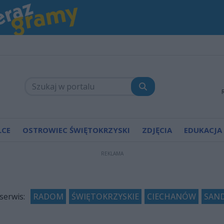
LCE
OSTROWIEC ŚWIĘTOKRZYSKI
ZDJĘCIA
EDUKACJA
REKLAMA
zien.pl
serwis:
RADOM
ŚWIĘTOKRZYSKIE
CIECHANÓW
SAN