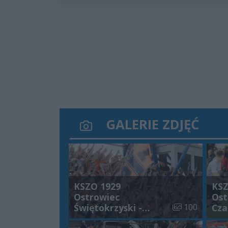
GALERIE ZDJĘĆ
KSZO 1929
KSZ
Ostrowiec
Ost
Liczba zdjęć w 
Świętokrzyski -
100
Cza
Podlasie Biała
[ZD