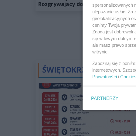
Rozgrywający do treningów wróci
spersonalizowanych re
szybciej niż przypuszczano
ulepszanie usług. Za
geolokalizacyjnych or
cenimy Twoją prywatno
Zgoda jest dobrowoln
się w lewym dolnym r
ale masz prawo sprzec
witrynie.
Zapoznaj się z poniż
ŚWIĘTOKRZYSKIE
internetowych. Szcze
Prywatności
i
Cookie
PARTNERZY