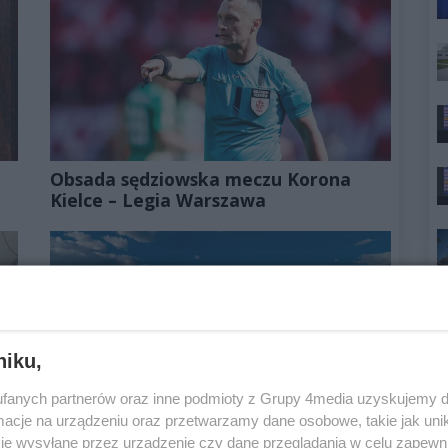
Obsada sędziowska meczu Korona
Kielce – Legia Warszawa
niku,
fanych partnerów oraz inne podmioty z Grupy 4media uzyskujemy d
cje na urządzeniu oraz przetwarzamy dane osobowe, takie jak unika
Lata 90. oczami nastolatki.
je wysyłane przez urządzenie czy dane przeglądania w celu zapewn