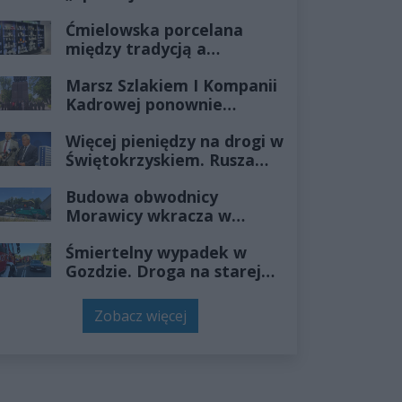
ludowo!” w Pacanowie
Ćmielowska porcelana
zgromadził ponad 600
między tradycją a
uczestników
nowoczesnością. Marka
Marsz Szlakiem I Kompanii
otwiera nowy rozdział
Kadrowej ponownie
przejdzie przez
Więcej pieniędzy na drogi w
Świętokrzyskie
Świętokrzyskiem. Rusza
nabór z budżetem 158,3 mln
Budowa obwodnicy
zł
Morawicy wkracza w
końcową fazę. Trwa
Śmiertelny wypadek w
układanie ostatniej
Gozdzie. Droga na starej
warstwy nawierzchni
„siódemce” jest
zablokowana
Zobacz więcej