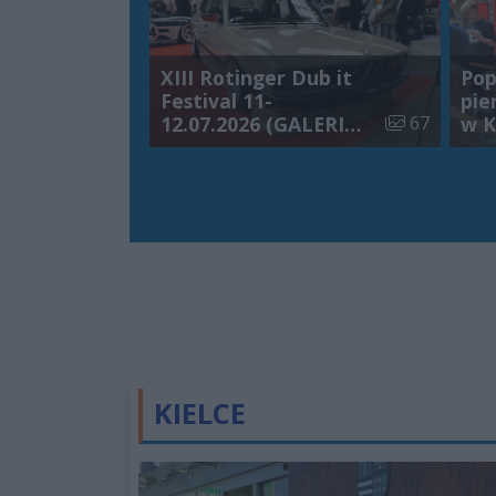
Podlaska [ZDJĘCIA]
XIII Rotinger Dub it
Pop
Festival 11-
pie
Liczba zdjęć w
12.07.2026 (GALERIA
67
w K
ZDJĘĆ)
lok
KIELCE