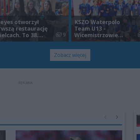
„na luzie”
eyes otworzył
KSZO Waterpolo
rwszą restaurację
Team U13 -
 galerii:
Liczba zdjęć w galerii:
L
ielcach. To 38.
9
Wicemistrzowie
al sieci w Polsce
Polski
Zobacz więcej
REKLAMA
Poprzednie
Następne