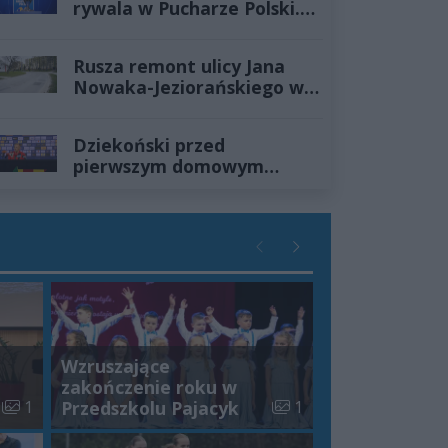
rywala w Pucharze Polski.
Pierwsza drużyna wyjedzie
do Łodzi, a rezerwy zagrają
Rusza remont ulicy Jana
z Radomiakiem
Nowaka-Jeziorańskiego w
Kielcach. Kierowców
czekają utrudnienia
Dziekoński przed
pierwszym domowym
meczem sezonu: Może to
być otwarty mecz, ale
niekoniecznie taki, w
którym będzie dużo bramek
Poprzednie
Następne
Wzruszające
zakończenie roku w
Liczba zdjęć w galerii:
Liczba zdjęć w galerii:
1
Przedszkolu Pajacyk
1