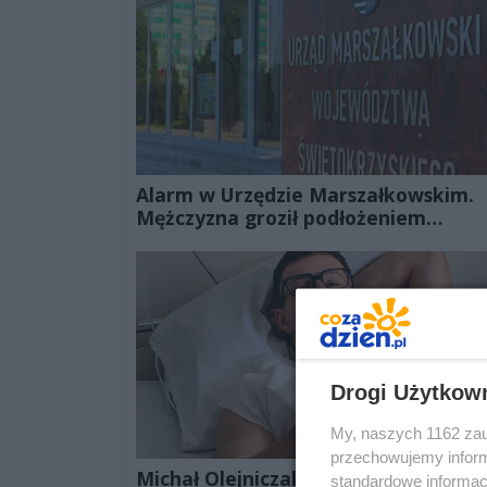
Alarm w Urzędzie Marszałkowskim.
Mężczyzna groził podłożeniem
ładunku wybuchowego
Drogi Użytkow
My, naszych 1162 zau
przechowujemy informa
Michał Olejniczak już po operacji.
standardowe informac