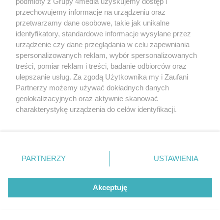
podmioty z Grupy 4media uzyskujemy dostęp i
przechowujemy informacje na urządzeniu oraz
przetwarzamy dane osobowe, takie jak unikalne
identyfikatory, standardowe informacje wysyłane przez
urządzenie czy dane przeglądania w celu zapewniania
spersonalizowanych reklam, wybór spersonalizowanych
treści, pomiar reklam i treści, badanie odbiorców oraz
ulepszanie usług. Za zgodą Użytkownika my i Zaufani
Partnerzy możemy używać dokładnych danych
geolokalizacyjnych oraz aktywnie skanować
charakterystykę urządzenia do celów identyfikacji.
Ponieważ cenimy Twoją prywatność, prosimy o zgodę na
korzystanie z tych technologii poprzez kliknięcie
„Akceptuję”. Zgoda jest dobrowolna i zawsze możesz ją
zmienić/wycofać klikając przycisk ustawień prywatności
PARTNERZY
USTAWIENIA
znajdujący się w lewym dolnym rogu strony
. Niektóre
rodzaje przetwarzania danych nie wymagają zgody
użytkownika, ale masz prawo sprzeciwić się takiemu
Akceptuję
przetwarzaniu. Preferencje będą miały zastosowania tylko
na tej witrynie.