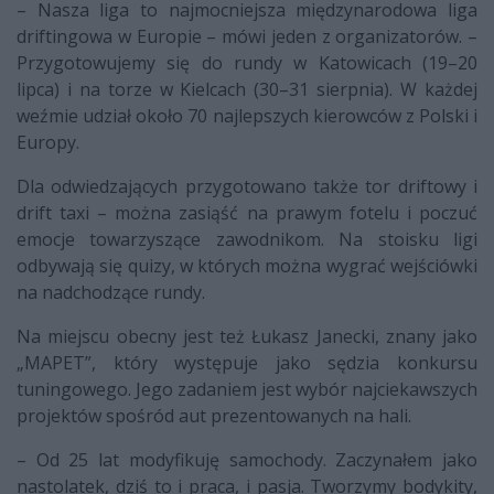
– Nasza liga to najmocniejsza międzynarodowa liga
driftingowa w Europie – mówi jeden z organizatorów. –
Przygotowujemy się do rundy w Katowicach (19–20
lipca) i na torze w Kielcach (30–31 sierpnia). W każdej
weźmie udział około 70 najlepszych kierowców z Polski i
Europy.
Dla odwiedzających przygotowano także tor driftowy i
drift taxi – można zasiąść na prawym fotelu i poczuć
emocje towarzyszące zawodnikom. Na stoisku ligi
odbywają się quizy, w których można wygrać wejściówki
na nadchodzące rundy.
Na miejscu obecny jest też Łukasz Janecki, znany jako
„MAPET”, który występuje jako sędzia konkursu
tuningowego. Jego zadaniem jest wybór najciekawszych
projektów spośród aut prezentowanych na hali.
– Od 25 lat modyfikuję samochody. Zaczynałem jako
nastolatek, dziś to i praca, i pasja. Tworzymy bodykity,