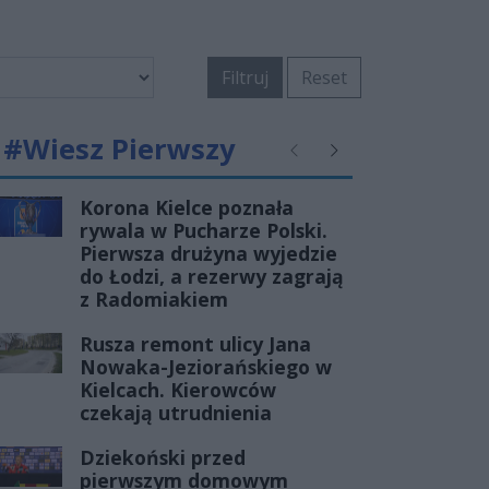
Filtruj
Reset
#Wiesz Pierwszy
Poprzednie
Następne
Korona Kielce poznała
rywala w Pucharze Polski.
Pierwsza drużyna wyjedzie
do Łodzi, a rezerwy zagrają
z Radomiakiem
Rusza remont ulicy Jana
Nowaka-Jeziorańskiego w
Kielcach. Kierowców
czekają utrudnienia
Dziekoński przed
pierwszym domowym