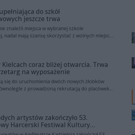
um wyniesie 750 zł.
upełniająca do szkół
owych jeszcze trwa
nie znaleźli miejsca w wybranej szkole
 nadal mają szansę skorzystać z wolnych miejsc.
niająca do publicznych szkół ponadpodstawowych
iątku 24 lipca do godz. 15.00.
Kielcach coraz bliżej otwarcia. Trwa
przetarg na wyposażenie
ją się do uruchomienia dwóch nowych żłobków
wnolegle z prowadzoną rekrutacją do placówek
zetarg na zakup i montaż ich pierwszego
 miejsca opieki mają zapewnić najmłodszym
i rozwoju, a rodzicom ułatwić godzenie obowiązków
odych artystów zakończyło 53.
em rodzinnym.
y Harcerski Festiwal Kultury
olnej
reatów w Amfiteatrze Kadzielnia zakończył 53.