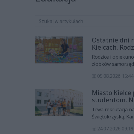
Ostatnie dni 
Kielcach. Rodz
Rodzice i opiekuno
żłobków samorządo
7 sierpnia, trwa 
05.08.2026 15:44
elektronicznego n
Miasto Kielce
studentom. N
Trwa rekrutacja n
Świętokrzyską. Kan
także ubiegać się
24.07.2026 09:19
rok akademicki 202