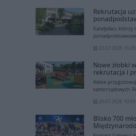
wysokość stypendi
Rekrutacja uz
ponadpodstaw
Kandydaci, którzy 
ponadpodstawowej,
Rekrutacja uzupeł
22.07.2026 15:29
potrwa jeszcze do p
Nowe żłobki w 
rekrutacja i 
Kielce przygotowu
samorządowych. Ró
miasto ogłosiło pr
20.07.2026 10:55
wyposażenia. Nowe
bezpieczne warunk
Blisko 700 mł
zawodowych z życi
Międzynarodow
Młodzieży Szk
Koncert Galowy Lau