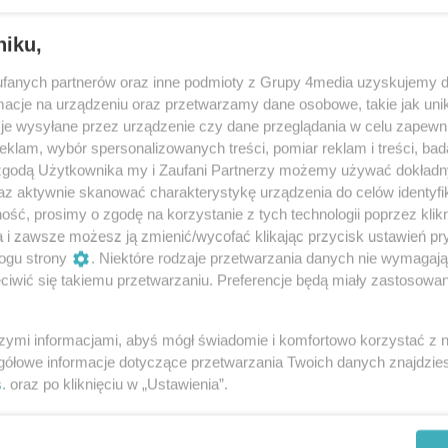
więtokrzyskim odbędą się
 warsztaty dla studentów
niku,
olski mogą zgłaszać się do udziału w bezpłatnych
fanych partnerów oraz inne podmioty z Grupy 4media uzyskujemy d
izowanych w Ostrowcu Świętokrzyskim. Ruszyła
cje na urządzeniu oraz przetwarzamy dane osobowe, takie jak unika
ch ogólnopolskich projektów przygotowanych przez
je wysyłane przez urządzenie czy dane przeglądania w celu zapewn
 Instytut Badań i Analiz Strategicznych.
klam, wybór spersonalizowanych treści, pomiar reklam i treści, bad
 zgodą Użytkownika my i Zaufani Partnerzy możemy używać dokład
az aktywnie skanować charakterystykę urządzenia do celów identyfi
um Autyzmu w Niemienicach działa na
ść, prosimy o zgodę na korzystanie z tych technologii poprzez klikn
ż od 45 lat
a i zawsze możesz ją zmienić/wycofać klikając przycisk ustawień pr
k Szkolno-Wychowawczy Centrum Autyzmu i
ogu strony
. Niektóre rodzaje przetwarzania danych nie wymagaj
zeń Rozwojowych w Niemienicach istnieje od 45 lat.
iwić się takiemu przetwarzaniu. Preferencje będą miały zastosowania
owie wraz z pracownikami ośrodka przygotowali
e przedstawienie inspirowane przygodami Alicji z
szymi informacjami, abyś mógł świadomie i komfortowo korzystać z
olla.
gółowe informacje dotyczące przetwarzania Twoich danych znajdzi
uczniowie docenieni stypendium
s
. oraz po kliknięciu w „Ustawienia”.
iów szkół średnich z powiatu ostrowieckiego