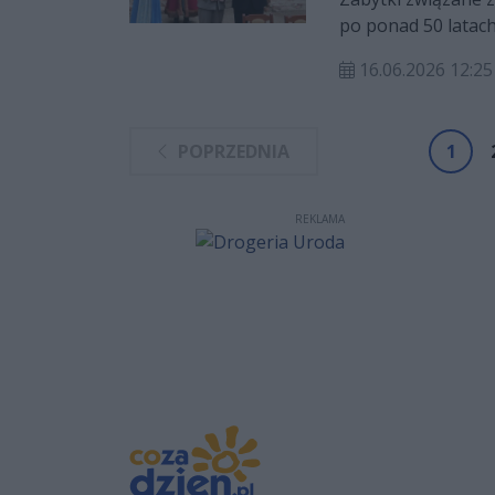
inicjatyw skierow
po ponad 50 latach
działań, które za
16.06.2026 12:25
Iwaniska a Uniwer
POPRZEDNIA
1
REKLAMA