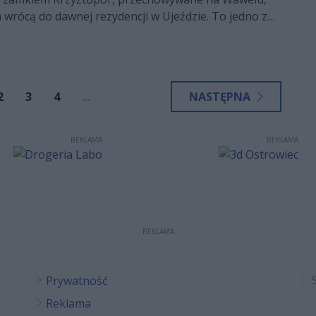
anych do różnych grup wiekowych.
 wrócą do dawnej rezydencji w Ujeździe. To jedno z
powiedzieli sygnatariusze umowy pomiędzy gminą
sytetem Jana Kochanowskiego w Kielcach.
2
3
4
...
NASTĘPNA
REKLAMA
REKLAMA
REKLAMA
Prywatność
Reklama