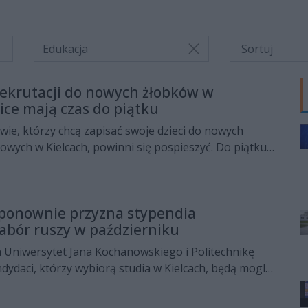
Edukacja
rekrutacji do nowych żłobków w
ice mają czas do piątku
wie, którzy chcą zapisać swoje dzieci do nowych
wych w Kielcach, powinni się pospieszyć. Do piątku,
etap wprowadzania danych maluchów do systemu
aboru.
 ponownie przyzna stypendia
abór ruszy w październiku
a Uniwersytet Jana Kochanowskiego i Politechnikę
dydaci, którzy wybiorą studia w Kielcach, będą mogli
 o Stypendium Miasta Kielce. Nabór do programu na
6/2027 rozpocznie się w październiku, a miesięczna