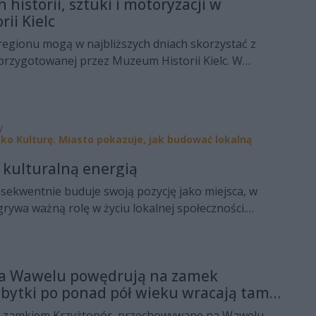
 historii, sztuki i motoryzacji w
ii Kielc
 regionu mogą w najbliższych dniach skorzystać z
przygotowanej przez Muzeum Historii Kielc. W
y się nowe wystawy czasowe, spotkanie poświęcone
fiom sprzed niemal stu lat oraz propozycje
ci i młodzieży.
y
Eko Kulturę. Miasto pokazuje, jak budować lokalną
i kulturalną energią
nsekwentnie buduje swoją pozycję jako miejsca, w
rywa ważną rolę w życiu lokalnej społeczności.
 jest Centrum Kultury i Sztuki w Połańcu – instytucja,
ganizuje wydarzenia kulturalne, ale również inspiruje
tywnego uczestnictwa w kulturze, rozwija lokalne
a Wawelu powędrują na zamek
y przestrzeń do integracji różnych pokoleń. Dzięki
abytki po ponad pół wieku wracają tam,
sta i Gminy Połaniec oraz wsparciu partnerów
ziono
orzystać z bogatej oferty wydarzeń, projektów i
z zamkiem Krzyżtopór, przechowywane na Wawelu,