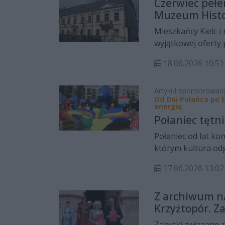
Czerwiec pełen
Muzeum Histor
Mieszkańcy Kielc i
wyjątkowej oferty 
programie znalazł
18.06.2026 10:51
niezwykłym fotogra
edukacyjne dla dzie
Artykuł sponsorowan
Od Dni Połańca po 
energię
Połaniec tętn
Połaniec od lat ko
którym kultura odg
Sercem tych działań
17.06.2026 13:02
która nie tylko or
mieszkańców do ak
Z archiwum n
talenty oraz tworz
Krzyżtopór. Z
zaangażowaniu Mia
gdzie je znale
mieszkańcy mogą k
Zabytki związane 