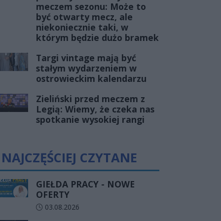
meczem sezonu: Może to
być otwarty mecz, ale
niekoniecznie taki, w
którym będzie dużo bramek
Targi vintage mają być
stałym wydarzeniem w
ostrowieckim kalendarzu
Zieliński przed meczem z
Legią: Wiemy, że czeka nas
spotkanie wysokiej rangi
NAJCZĘŚCIEJ CZYTANE
GIEŁDA PRACY - NOWE
OFERTY
Data dodania artykułu:
03.08.2026