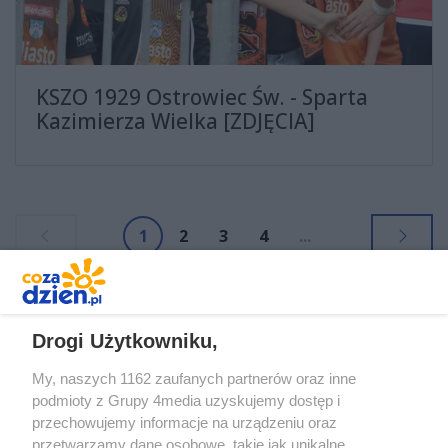
KSZO 1929 Ostrowiec Św. - Sparta
Kazimierza Wielka [ZDJĘCIA]
1
2
3
4
...
REKLAMA
Drogi Użytkowniku,
My, naszych 1162 zaufanych partnerów oraz inne
podmioty z Grupy 4media uzyskujemy dostęp i
przechowujemy informacje na urządzeniu oraz
przetwarzamy dane osobowe, takie jak unikalne