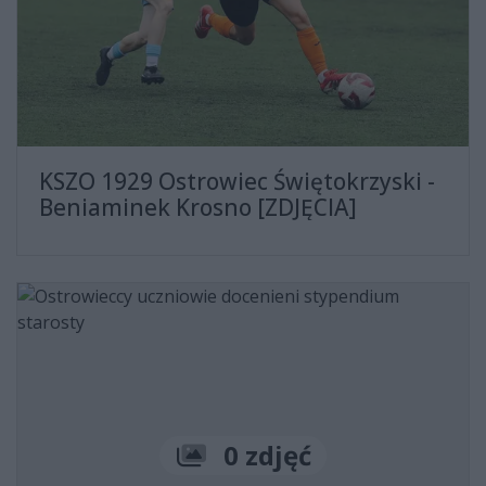
KSZO 1929 Ostrowiec Świętokrzyski -
Beniaminek Krosno [ZDJĘCIA]
Liczba zdjęć
0 zdjęć