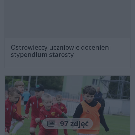
Ostrowieccy uczniowie docenieni
stypendium starosty
Liczba zdjęć
97 zdjęć