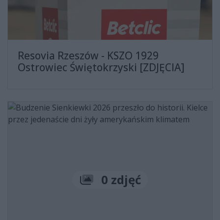
Resovia Rzeszów - KSZO 1929
Ostrowiec Świętokrzyski [ZDJĘCIA]
Liczba zdjęć
0 zdjęć