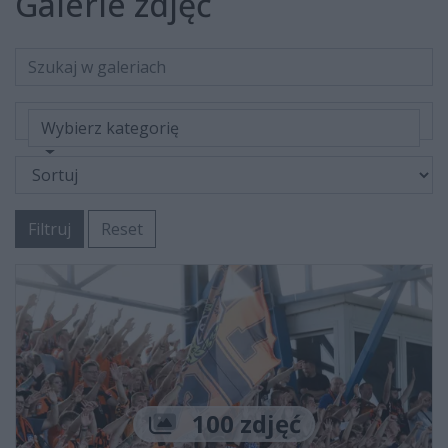
Galerie zdjęć
Wybierz kategorię
Filtruj
Reset
Liczba zdjęć
100 zdjęć