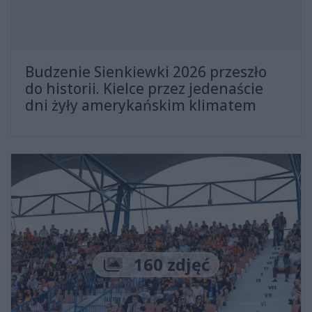
Budzenie Sienkiewki 2026 przeszło
do historii. Kielce przez jedenaście
dni żyły amerykańskim klimatem
Liczba zdjęć
160 zdjęć