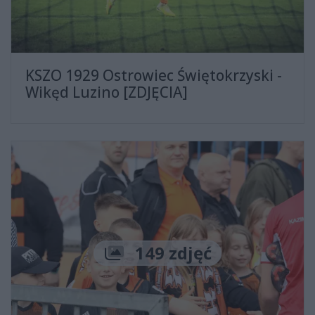
KSZO 1929 Ostrowiec Świętokrzyski -
Wikęd Luzino [ZDJĘCIA]
Liczba zdjęć
149 zdjęć