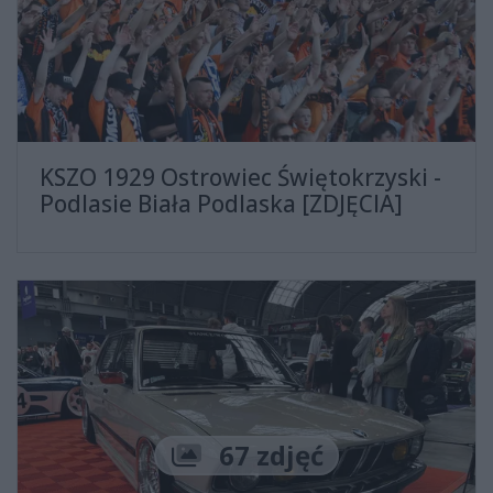
KSZO 1929 Ostrowiec Świętokrzyski -
Podlasie Biała Podlaska [ZDJĘCIA]
Liczba zdjęć
67 zdjęć