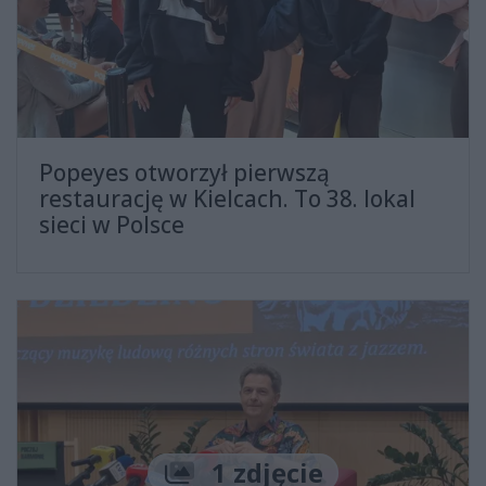
Popeyes otworzył pierwszą
restaurację w Kielcach. To 38. lokal
sieci w Polsce
Liczba zdjęć
1 zdjęcie