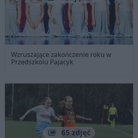
Wzruszające zakończenie roku w
Przedszkolu Pajacyk
Liczba zdjęć
65 zdjęć