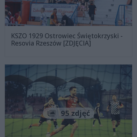
KSZO 1929 Ostrowiec Świętokrzyski -
Resovia Rzeszów [ZDJĘCIA]
Liczba zdjęć
95 zdjęć