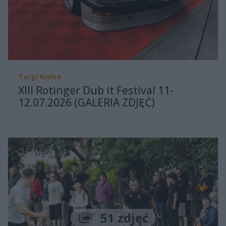
Targi Kielce
XIII Rotinger Dub it Festival 11-
12.07.2026 (GALERIA ZDJĘĆ)
Liczba zdjęć
51 zdjęć