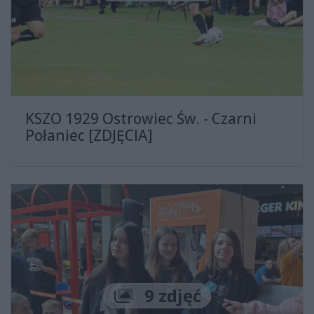
KSZO 1929 Ostrowiec Św. - Czarni
Połaniec [ZDJĘCIA]
Liczba zdjęć
9 zdjęć