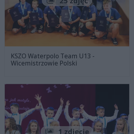
Liczba zdjęć
25 zdjęć
KSZO Waterpolo Team U13 -
Wicemistrzowie Polski
Liczba zdjęć
1 zdjęcie