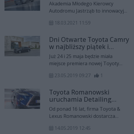
tylko do końca czerwca!
Akademia Młodego Kierowcy
Autodromu Jastrząb to innowacyjny
projekt edukacyjny przeznaczony
18.03.2021 11:59
dla kierowców, którzy uzyskali
uprawnienia kierowania pojazdem
Dni Otwarte Toyota Camry
nie dalej jak w przeciągu ostatnich
w najbliższy piątek i
3 lat. Celem tej inicjatywy jest
sobotę w salonie Toyota
zapewnienie początkującym
Już 24 i 25 maja będzie miała
Romanowski
kierowcom dodatkowych godzin
miejsce premiera nowej Toyoty
nauki jazdy w warunkach
Camry.
specjalnych, które są niezbędne do
23.05.2019 09:27
1
wyrobienia odpowiednich nawyków
i doświadczenia w bezpiecznym
Toyota Romanowski
kierowaniu pojazdem. Pierwsza
uruchamia Detailing
edycja Akademii zaplanowana
samochodowy
Od ponad 16 lat, firma Toyota &
została na niedzielę, 21 marca.
Lexus Romanowski dostarcza
samochody nowe i używane na
14.05.2019 12:45
rynek kielecki. Przez te wszystkie