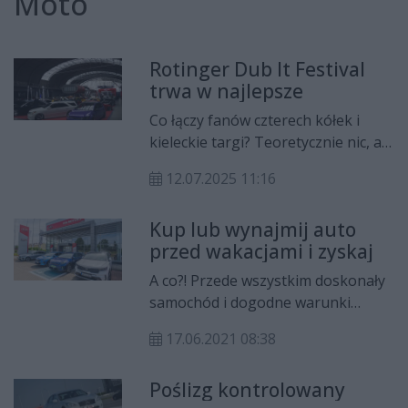
Moto
Rotinger Dub It Festival
trwa w najlepsze
Co łączy fanów czterech kółek i
kieleckie targi? Teoretycznie nic, ale
w ten weekend pasjonaci
12.07.2025 11:16
motoryzacji będą mieli okazję
podziwiać prawdziwe dzieła techniki
Kup lub wynajmij auto
samochodowej — wszystko za
przed wakacjami i zyskaj
sprawą trwającego Rotinger Dub It
Festival.
A co?! Przede wszystkim doskonały
samochód i dogodne warunki
finansowania, które są dużo
17.06.2021 08:38
prostsze i łatwiej dostępne niż
kiedykolwiek. Ale?! Musisz się
Poślizg kontrolowany
spieszyć, bo takie warunki czekają