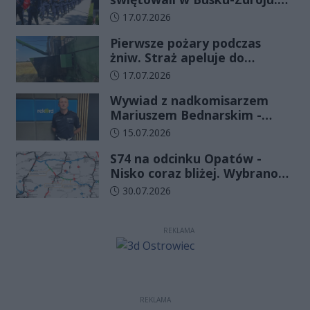
Czterdziestu nowych
Data dodania artykułu:
17.07.2026
funkcjonariuszy złożyło
Pierwsze pożary podczas
ślubowanie
żniw. Straż apeluje do
rolników o ostrożność
Data dodania artykułu:
17.07.2026
Wywiad z nadkomisarzem
Mariuszem Bednarskim -
Wydział Ruchu Drogowego
Data dodania artykułu:
15.07.2026
Komendy Wojewódzkiej Policji
S74 na odcinku Opatów -
w Kielcach
Nisko coraz bliżej. Wybrano
wykonawcę kolejnego
Data dodania artykułu:
30.07.2026
odcinka
REKLAMA
REKLAMA