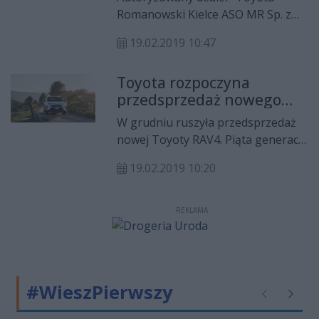
Romanowski Kielce ASO MR Sp. z
o.o. Sp. K. wychodząc naprzeciw
19.02.2019 10:47
oczekiwaniom klientów, pragnie
zaprosić do nowo otwartego
Toyota rozpoczyna
Salonu Samochodów Używanych –
przedsprzedaż nowego
Romanowski Używane.
RAV4
W grudniu ruszyła przedsprzedaż
nowej Toyoty RAV4. Piąta generacja
modelu jest oferowana w Europie z
19.02.2019 10:20
napędem hybrydowym i silnikiem
benzynowym 2,0 l. Cena RAV4
Hybrid w bogato wyposażonej
REKLAMA
wersji Selection z dwukolorowym
nadwoziem wynosi w
przedsprzedaży 159 900 zł.
#WieszPierwszy
Poprzednie
Następ