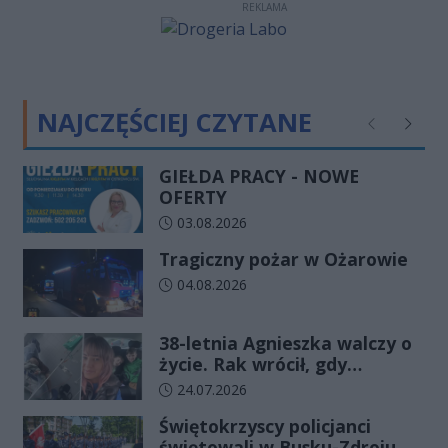
REKLAMA
NAJCZĘŚCIEJ CZYTANE
Poprzednie
Następ
GIEŁDA PRACY - NOWE
OFERTY
Data dodania artykułu:
03.08.2026
Tragiczny pożar w Ożarowie
Data dodania artykułu:
04.08.2026
38-letnia Agnieszka walczy o
życie. Rak wrócił, gdy
wydawało się, że najgorsze
Data dodania artykułu:
24.07.2026
już minęło
Świętokrzyscy policjanci
świętowali w Busku-Zdroju.