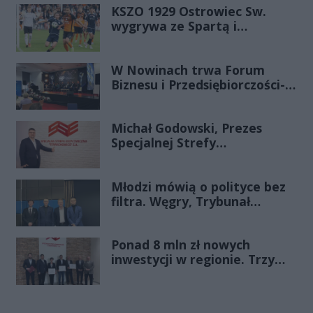
KSZO 1929 Ostrowiec Sw.
wygrywa ze Spartą i
zapewnia sobie grę w
barażach o 2 ligę
W Nowinach trwa Forum
Biznesu i Przedsiębiorczości-
transmisja LIVE
Michał Godowski, Prezes
Specjalnej Strefy
Ekonomicznej
„Starachowice”, gościem
Młodzi mówią o polityce bez
Porannej Rozmowy Radia
filtra. Węgry, Trybunał
Rekord Świętokrzyskie
Konstytucyjny i pytanie, czy
młode pokolenie naprawdę
Ponad 8 mln zł nowych
zmienia zasady gry
inwestycji w regionie. Trzy
firmy ze wsparciem