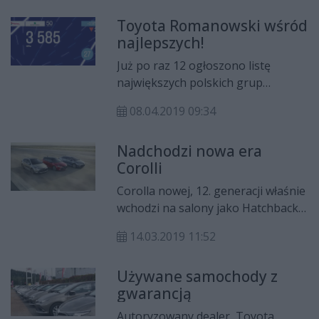
lata firma stale się rozwija i
Toyota Romanowski wśród
wychodzi naprzeciw rosnącym
najlepszych!
oczekiwaniom swoich klientów.
Już po raz 12 ogłoszono listę
największych polskich grup
dealerskich i dealerów
08.04.2019 09:34
samochodów. Toyota Romanowski
na 27. miejscu w TOP 50!
Nadchodzi nowa era
Corolli
Corolla nowej, 12. generacji właśnie
wchodzi na salony jako Hatchback,
kombi (Touring Sports) i Sedan. W
14.03.2019 11:52
podstawowym wyposażeniu
znajdziemy nowoczesne
Używane samochody z
technologie i elementy
gwarancją
zwiększające komfort.
Autoryzowany dealer Toyota