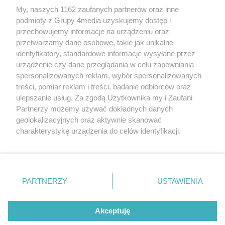
My, naszych 1162 zaufanych partnerów oraz inne
podmioty z Grupy 4media uzyskujemy dostęp i
przechowujemy informacje na urządzeniu oraz
przetwarzamy dane osobowe, takie jak unikalne
identyfikatory, standardowe informacje wysyłane przez
urządzenie czy dane przeglądania w celu zapewniania
spersonalizowanych reklam, wybór spersonalizowanych
treści, pomiar reklam i treści, badanie odbiorców oraz
Prywatność
Reklama
Redakcja
Praca Kielce
ulepszanie usług. Za zgodą Użytkownika my i Zaufani
Partnerzy możemy używać dokładnych danych
geolokalizacyjnych oraz aktywnie skanować
charakterystykę urządzenia do celów identyfikacji.
Ponieważ cenimy Twoją prywatność, prosimy o zgodę na
Szukaj
korzystanie z tych technologii poprzez kliknięcie
„Akceptuję”. Zgoda jest dobrowolna i zawsze możesz ją
zmienić/wycofać klikając przycisk ustawień prywatności
Facebook.com
Youtube.com
PARTNERZY
USTAWIENIA
znajdujący się w lewym dolnym rogu strony
. Niektóre
rodzaje przetwarzania danych nie wymagają zgody
użytkownika, ale masz prawo sprzeciwić się takiemu
Akceptuję
przetwarzaniu. Preferencje będą miały zastosowania tylko