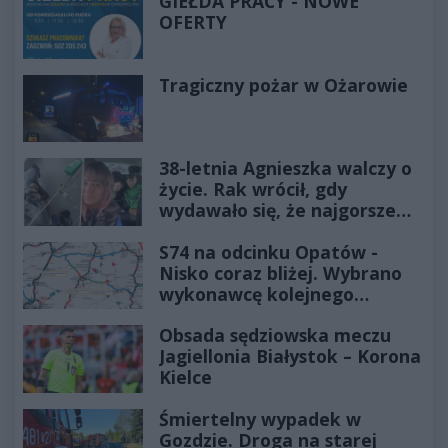
GIEŁDA PRACY - NOWE
OFERTY
Tragiczny pożar w Ożarowie
38-letnia Agnieszka walczy o
życie. Rak wrócił, gdy
wydawało się, że najgorsze
już minęło
S74 na odcinku Opatów -
Nisko coraz bliżej. Wybrano
wykonawcę kolejnego
odcinka
Obsada sędziowska meczu
Jagiellonia Białystok – Korona
Kielce
Śmiertelny wypadek w
Gozdzie. Droga na starej