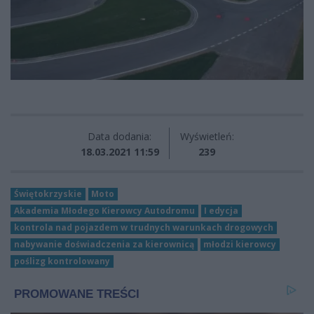
Data dodania:
Wyświetleń:
18.03.2021 11:59
239
Świętokrzyskie
Moto
Akademia Młodego Kierowcy Autodromu
I edycja
kontrola nad pojazdem w trudnych warunkach drogowych
nabywanie doświadczenia za kierownicą
młodzi kierowcy
poślizg kontrolowany