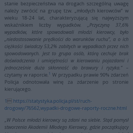
stanie bezpieczeństwa na drogach szczególną uwagę
należy zwrócić na grupę tzw. „młodych kierowców” w
wieku 18-24 lat, charakteryzującą się najwyższym
wskaźnikiem liczby wypadków.
„Przyczyną 37,6%
wypadków, które spowodowali młodzi kierowcy, było
„niedostosowanie
prędkości do warunków ruchu”, a o ich
ciężkości świadczy 53,2% zabitych
w wypadkach przez nich
spowodowanych. Jest to grupa osób, którą cechuje brak
doświadczenia i umiejętności w kierowaniu pojazdami i
jednocześnie duża skłonność
do brawury i ryzyka.”
–
1
czytamy w raporcie
.
W przypadku prawie 90% zdarzeń
Policja odnotowała winę za zdarzenie po stronie
kierującego.
1

https://statystyka.policja.pl/st/ruch-
drogowy/76562,wypadki-drogowe-raporty-roczne.html
„
W Polsce młodzi kierowcy są zdani na siebie. Stąd pomysł
stworzenia Akademii Młodego Kierowcy, gdzie początkujący