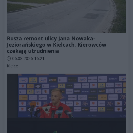
Rusza remont ulicy Jana Nowaka-
Jeziorańskiego w Kielcach. Kierowców
czekają utrudnienia
Data dodania artykułu:
06.08.2026 16:21
Kategorie artykułu:
Kielce