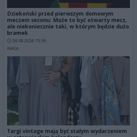
Dziekoński przed pierwszym domowym
meczem sezonu: Może to być otwarty mecz,
ale niekoniecznie taki, w którym będzie dużo
bramek
Data dodania artykułu:
06.08.2026 15:39
Kategorie artykułu:
Kielce
Targi vintage mają być stałym wydarzeniem