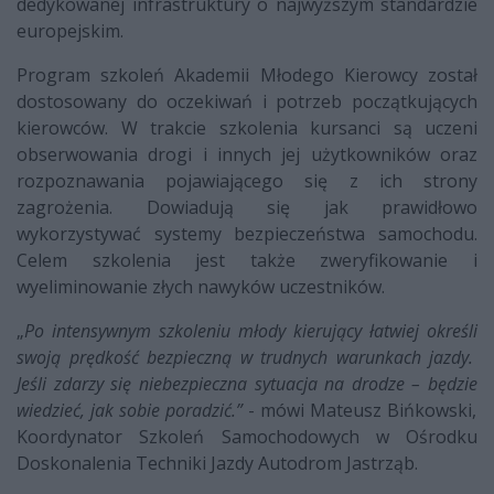
dedykowanej infrastruktury o najwyższym standardzie
europejskim.
Program szkole
ń
Akademii Młodego Kierowcy został
dostosowany do oczekiwań i potrzeb początkujących
kierowców. W trakcie szkolenia
kursanci
są uczeni
obserwowania drogi i innych jej użytkowników oraz
rozpoznawania pojawiającego się z ich strony
zagrożenia.
Dowiadują
się jak prawidłowo
wykorzystywać systemy bezpieczeństwa samochodu.
Celem szkolenia jest także zweryfikowanie i
wyeliminowanie złych nawyków uczestników.
„
Po intensywnym szkoleniu
młody kierujący łatwiej
określi
swoją prędkość bezpieczną w trudnych warunkach jazdy.
Jeśli zdarzy się niebezpieczna sytuacja na drodze – będzi
e
wiedzieć, jak sobie poradzić.
”
- mówi Mateusz Bińkowski,
Koordynator Szkoleń Samochodowych w Ośrodku
Doskonalenia Techniki Jazdy Autodrom Jastrząb.