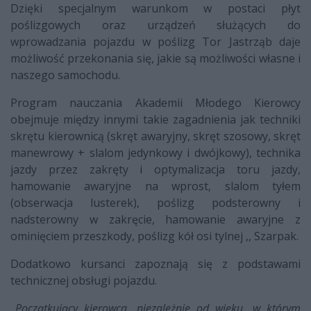
Dzięki specjalnym warunkom w postaci płyt
poślizgowych oraz urządzeń służących do
wprowadzania pojazdu w poślizg Tor Jastrząb daje
możliwość
przekon
ania się
, jakie są możliwości
własne
i
naszego
samochodu
.
Program nauczania Akademii Młodego Kierowcy
obejmuje między innymi takie zagadnienia jak t
echniki
skrętu kierownicą
(
skręt awaryjny, skręt szosowy, skręt
manewrowy + slalom jedynkowy i dwójkowy
), t
echnika
jazdy przez zakręty i optymalizacja toru jazdy
,
h
amowanie awaryjne na wprost
,
slalom tyłem
(obserwacja lusterek)
, p
oślizg podsterowny i
nadsterowny w zakręcie
, h
amowanie awaryjne z
ominięciem przeszkody
, p
oślizg kół osi tylnej ,, Szarpak
.
Dodatkowo kursanci zapoznają się z podstawami
technicznej
obsługi pojazdu.
„
Początkujący kierowca, niezależnie od wieku, w którym