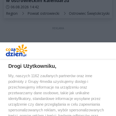
w ostrowieckim kalendarzu
Data dodania artykułu:
06.08.2026 14:42
Kategorie artykułu:
Region
Powiat ostrowiecki
Ostrowiec Świętokrzyski
REKLAMA
REKLAMA
Drogi Użytkowniku,
My, naszych 1162 zaufanych partnerów oraz inne
podmioty z Grupy 4media uzyskujemy dostęp i
przechowujemy informacje na urządzeniu oraz
przetwarzamy dane osobowe, takie jak unikalne
identyfikatory, standardowe informacje wysyłane przez
urządzenie czy dane przeglądania w celu zapewniania
spersonalizowanych reklam, wybór spersonalizowanych
treści, pomiar reklam i treści, badanie odbiorców oraz