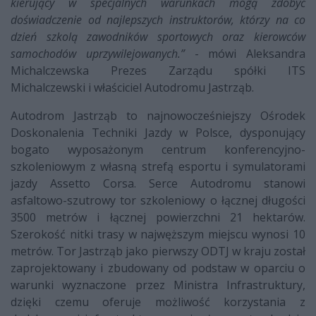
kierujący w specjalnych warunkach mogą zdobyć
doświadczenie od najlepszych instruktorów, którzy na co
dzień szkolą zawodników sportowych oraz kierowców
samochodów uprzywilejowanych.”
- mówi Aleksandra
Michalczewska Prezes Zarządu spółki ITS
Michalczewski i właściciel Autodromu Jastrząb.
Autodrom Jastrząb to najnowocześniejszy Ośrodek
Doskonalenia Techniki Jazdy w Polsce, dysponujący
bogato wyposażonym centrum konferencyjno-
szkoleniowym z własną strefą esportu i symulatorami
jazdy Assetto Corsa. Serce Autodromu stanowi
asfaltowo-szutrowy tor szkoleniowy o łącznej długości
3500 metrów i łącznej powierzchni 21 hektarów.
Szerokość nitki trasy w najwęższym miejscu wynosi 10
metrów.
Tor Jastrząb jako pierwszy ODTJ w kraju został
zaprojektowany i zbudowany od podstaw w oparciu o
warunki wyznaczone przez Ministra Infrastruktury,
dzięki czemu oferuje możliwość korzystania z