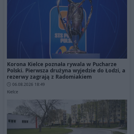
Korona Kielce poznała rywala w Pucharze
Polski. Pierwsza drużyna wyjedzie do Łodzi, a
rezerwy zagrają z Radomiakiem
Data dodania artykułu:
06.08.2026 18:49
Kategorie artykułu:
Kielce