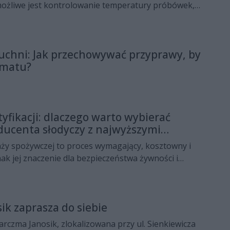
 możliwe jest kontrolowanie temperatury próbówek,
la przeprowadzania precyzyjnych badań i
ządzenia te znajdują zastosowanie w laboratoriach
, chemicznych oraz biologicznych. Ich rola polega na
uchni: Jak przechowywać przyprawy, by
tu i analizowania kultur bakterii czy komórek w
romatu?
 warunkach.
yfikacji: dlaczego warto wybierać
ducenta słodyczy z najwyższymi
eny?
nży spożywczej to proces wymagający, kosztowny i
ak jej znaczenie dla bezpieczeństwa żywności i
 jest kluczowe. W przypadku słodyczy wybór
ta, który spełnia najwyższe normy higieny i posiada
rtyfikaty, przynosi wymierne korzyści zarówno
ik zaprasza do siebie
i całemu rynkowi.
Karczma Janosik, zlokalizowana przy ul. Sienkiewicza