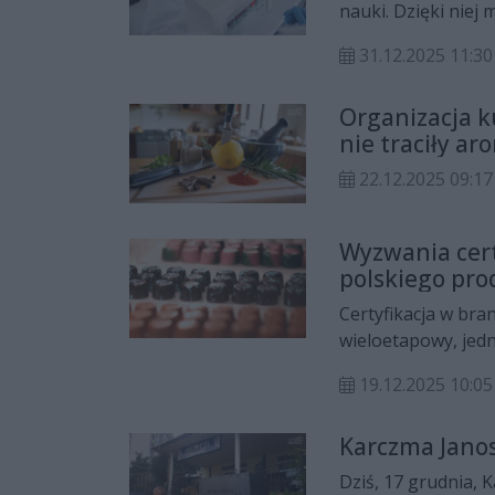
nauki. Dzięki niej
co jest kluczowe d
31.12.2025 11:30
eksperymentów. Ur
mikrobiologicznych
Organizacja k
umożliwieniu wzros
nie traciły a
ściśle określonych
22.12.2025 09:17
Wyzwania cert
polskiego pro
normami higi
Certyfikacja w bra
wieloetapowy, jedn
jakości produktów
19.12.2025 10:05
polskiego producen
międzynarodowe ce
Karczma Janos
konsumentom, jak 
Dziś, 17 grudnia, 