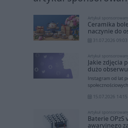
Artykuł sponsorowan
Ceramika bole
naczynie do os
31.07.2026 09:03
Artykuł sponsorowan
Jakie zdjęcia
dużo obserwu
Instagram od lat p
społecznościowych
czy po prostu dzie
15.07.2026 14:15
użytkowników zada
rosną w tempie tys
mimo regularnych p
Artykuł sponsorowan
Baterie OPzS 
wyłącznie w liczbie
awaryjnego za
wszystkim w jakości