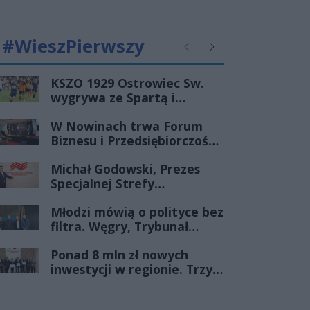
#WieszPierwszy
Poprzednie
Następne
KSZO 1929 Ostrowiec Sw.
wygrywa ze Spartą i
zapewnia sobie grę w
W Nowinach trwa Forum
barażach o 2 ligę
Biznesu i Przedsiębiorczości-
transmisja LIVE
Michał Godowski, Prezes
Specjalnej Strefy
Ekonomicznej
Młodzi mówią o polityce bez
„Starachowice”, gościem
filtra. Węgry, Trybunał
Porannej Rozmowy Radia
Konstytucyjny i pytanie, czy
Rekord Świętokrzyskie
Ponad 8 mln zł nowych
młode pokolenie naprawdę
inwestycji w regionie. Trzy
zmienia zasady gry
firmy ze wsparciem