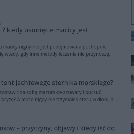
zegółowo temu, jakie treści wizualne przyciągają
ludzi, jak budować estetykę profilu oraz jakich
y
 ? kiedy usunięcie macicy jest
u macicy nigdy nie jest podejmowana pochopnie.
ę wtedy, gdy inne metody leczenia nie przynoszą
ltatów lub istnieją wyraźne wskazania medyczne.
e znacząco poprawić komfort życia pacjentki,
iwości bólowe oraz wyeliminować przyczynę
atent jachtowego sternika morskiego?
wień czy innych schorzeń wpływających na codzienne
ażdy przypadek wymaga jednak indywidualnej oceny,
 zostawić za sobą mazurskie szuwary i poczuć
ek, plany dotyczące macierzyństwa, stan zdrowia i
ryzę? A może nigdy nie trzymałeś steru w dłoni, ale
anej choroby.
achtem na pełnym morzu jest silniejsza niż lęk przed
 jachtowego sternika morskiego to Twoja ?licencja
 otwiera porty całego świata.
sów – przyczyny, objawy i kiedy iść do