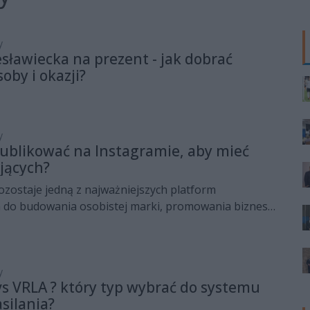
y
sławiecka na prezent - jak dobrać
oby i okazji?
y
 publikować na Instagramie, aby mieć
jących?
ozostaje jedną z najważniejszych platform
 do budowania osobistej marki, promowania biznesu
lenia się pasją z szerokim gronem odbiorców. Wielu
je sobie to samo pytanie: dlaczego niektóre konta
ięcy obserwujących miesięcznie, podczas gdy inne,
ublikacji, stoją w miejscu? Odpowiedź nie leży
y
vs VRLA ? który typ wybrać do systemu
 postów czy w częstotliwości publikacji, ale przede
silania?
, spójności i strategii doboru zdjęć. W tym artykule