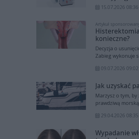
przyjrzymy się szc
15.07.2026 08:36
uwagę algorytmu i 
błędów unikać.
Artykuł sponsorowan
Histerektomia
konieczne?
Decyzja o usunięci
Zabieg wykonuje si
oczekiwanych rezu
09.07.2026 09:02
Histerektomia moż
ograniczyć dolegl
Jak uzyskać p
przewlekłych krwa
funkcjonowanie. K
Marzysz o tym, by
uwzględniającej wi
prawdziwą morską b
charakter rozpozn
wizja dowodzenia j
29.04.2026 08:35
nieznanym? Patent
na wolność?, która
Wypadanie wło