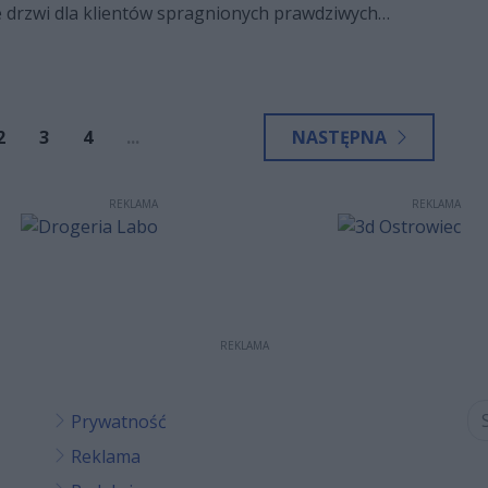
e drzwi dla klientów spragnionych prawdziwych
w. W nowym gastronomicznym punkcie na mapie
yskiego panuje iście góralski klimat.
2
3
4
...
NASTĘPNA
REKLAMA
REKLAMA
REKLAMA
Prywatność
Reklama