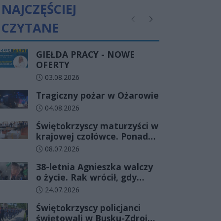
NAJCZĘŚCIEJ
CZYTANE
Poprzednie
Następne
GIEŁDA PRACY - NOWE
OFERTY
Data dodania artykułu:
03.08.2026
Tragiczny pożar w Ożarowie
Data dodania artykułu:
04.08.2026
Świętokrzyscy maturzyści w
krajowej czołówce. Ponad
83% zdało egzamin już w
Data dodania artykułu:
08.07.2026
pierwszym terminie
38-letnia Agnieszka walczy
o życie. Rak wrócił, gdy
wydawało się, że najgorsze
Data dodania artykułu:
24.07.2026
już minęło
Świętokrzyscy policjanci
świętowali w Busku-Zdroju.