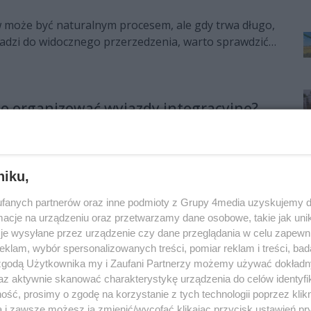
może być naturalnym procesem, ale gdy trwa długo,
wadzi do widocznego przerzedzenia, warto sprawdzić
roblem może wynikać ze stresu, niedoborów,
skóry głowy albo łysienia, dlatego szybka
a dobrać właściwe postępowanie.
o organizować wyjazdy integracyjne?
niku,
dealny moment, by zamienić ciasne m
fanych partnerów oraz inne podmioty z Grupy 4media uzyskujemy d
e wnętrze w sercu Kielc?
cje na urządzeniu oraz przetwarzamy dane osobowe, takie jak unika
rzeby rodziny często sprawiają, że cztery ściany,
je wysyłane przez urządzenie czy dane przeglądania w celu zapewn
awno były naszą bezpieczną oazą, z biegiem czasu
klam, wybór spersonalizowanych treści, pomiar reklam i treści, bad
 zgodą Użytkownika my i Zaufani Partnerzy możemy używać dokład
postrzeżenie przytłaczać. To ten moment, w którym
17
1
1
az aktywnie skanować charakterystykę urządzenia do celów identyfi
przestrzeni, najwyższego komfortu i życiowej
ść, prosimy o zgodę na korzystanie z tych technologii poprzez klikn
znacznie silniejsze niż sentyment do
a i zawsze możesz ją zmienić/wycofać klikając przycisk ustawień pr