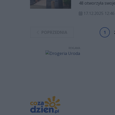
48 otworzyła swoj
chłopskich potra
17.12.2025 12:46
Ostrowca Świętokrz
POPRZEDNIA
1
REKLAMA