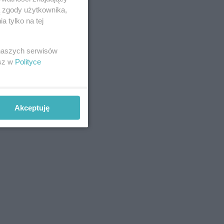
ą zgody użytkownika,
 tylko na tej
 naszych serwisów
esz w
Polityce
Akceptuję