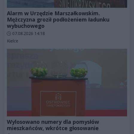
Alarm w Urzędzie Marszałkowskim.
Mężczyzna groził podłożeniem ładunku
wybuchowego
Data dodania artykułu:
07.08.2026 14:18
Kategorie artykułu:
Kielce
Wylosowano numery dla pomysłów
mieszkańców, wkrótce głosowanie