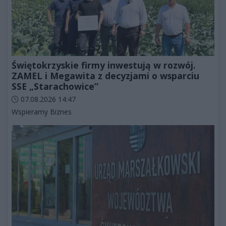
Świętokrzyskie firmy inwestują w rozwój.
ZAMEL i Megawita z decyzjami o wsparciu
SSE „Starachowice”
Data dodania artykułu:
07.08.2026 14:47
Kategorie artykułu:
Wspieramy Biznes