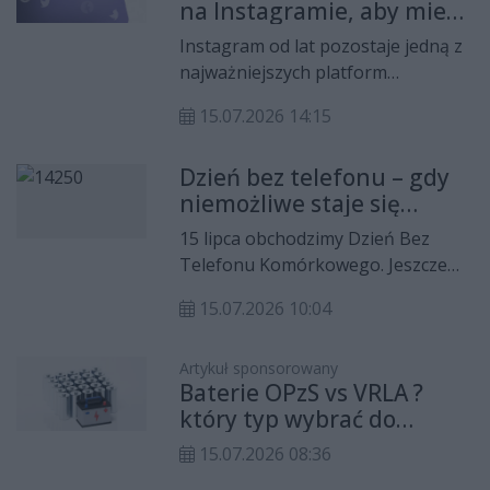
na Instagramie, aby mieć
dużo obserwujących?
Instagram od lat pozostaje jedną z
najważniejszych platform
społecznościowych do budowania
15.07.2026 14:15
osobistej marki, promowania
biznesu czy po prostu dzielenia się
Dzień bez telefonu – gdy
pasją z szerokim gronem
niemożliwe staje się
odbiorców. Wielu użytkowników
koniecznością
zadaje sobie to samo pytanie:
15 lipca obchodzimy Dzień Bez
dlaczego niektóre konta rosną w
Telefonu Komórkowego. Jeszcze
tempie tysięcy obserwujących
kilkanaście lat temu rezygnacja z
miesięcznie, podczas gdy inne,
15.07.2026 10:04
telefonu na jeden dzień nie
mimo regularnych publikacji, stoją
stanowiła większego wyzwania.
w miejscu? Odpowiedź nie leży
Dziś dla wielu osób wydaje się
Artykuł sponsorowany
wyłącznie w liczbie postów czy w
Baterie OPzS vs VRLA ?
wręcz niemożliwa. Smartfon stał się
częstotliwości publikacji, ale przede
który typ wybrać do
nieodłącznym elementem naszego
wszystkim w jakości, spójności i
systemu awaryjnego
życia – ułatwia pracę, kontakt z
15.07.2026 08:36
strategii doboru zdjęć. W tym
zasilania?
bliskimi i dostęp do informacji.