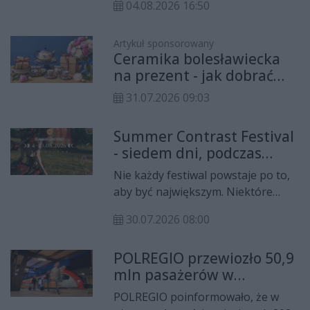
04.08.2026 16:50
Grzegorzowice chce wejść na
Giewont w strażackim
umundurowaniu, aby nagłośnić
Artykuł sponsorowany
Ceramika bolesławiecka
zbiórkę dla 13-letniego Filipa
na prezent - jak dobrać
Kończaka z Młodzieżowej Drużyny
naczynie do osoby i okazji?
Pożarniczej OSP Włochy. O
31.07.2026 09:03
wyjątkowej akcji rozmawialiśmy w
„Temacie Dnia” z jej pomysłodawcą
Summer Contrast Festival
oraz Grzegorzem Sochą,
- siedem dni, podczas
wicemarszałkiem województwa
których muzyka spotyka
Nie każdy festiwal powstaje po to,
świętokrzyskiego.
ludzi
aby być największym. Niektóre
rodzą się z potrzeby stworzenia
30.07.2026 08:00
miejsca wyjątkowego - takiego, do
którego sami twórcy chcieliby
POLREGIO przewiozło 50,9
wracać. Właśnie taka idea stoi za
mln pasażerów w
Summer Contrast Festival -
pierwszym półroczu 2026
wydarzeniem, które łączy muzykę
POLREGIO poinformowało, że w
roku
elektroniczną, sztukę, naturę i ludzi