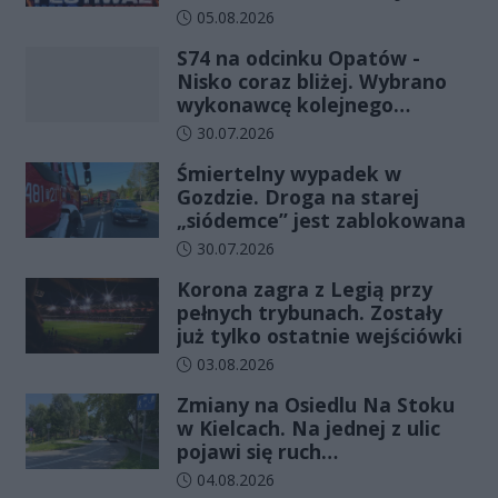
rodziny!
Data dodania artykułu:
05.08.2026
S74 na odcinku Opatów -
Nisko coraz bliżej. Wybrano
wykonawcę kolejnego
odcinka
Data dodania artykułu:
30.07.2026
Śmiertelny wypadek w
Gozdzie. Droga na starej
„siódemce” jest zablokowana
Data dodania artykułu:
30.07.2026
Korona zagra z Legią przy
pełnych trybunach. Zostały
już tylko ostatnie wejściówki
Data dodania artykułu:
03.08.2026
Zmiany na Osiedlu Na Stoku
w Kielcach. Na jednej z ulic
pojawi się ruch
jednokierunkowy
Data dodania artykułu:
04.08.2026