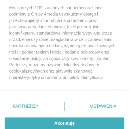
My, naszych 1162 zaufanych partnerów oraz inne
podmioty z Grupy 4media uzyskujemy dostęp i
przechowujemy informacje na urządzeniu oraz
przetwarzamy dane osobowe, takie jak unikalne
identyfikatory, standardowe informacje wysyłane przez
urządzenie czy dane przeglądania w celu zapewniania
spersonalizowanych reklam, wybór spersonalizowanych
treści, pomiar reklam i treści, badanie odbiorców oraz
Prywatność
Reklama
Redakcja
Praca Kielce
ulepszanie usług. Za zgodą Użytkownika my i Zaufani
Partnerzy możemy używać dokładnych danych
geolokalizacyjnych oraz aktywnie skanować
charakterystykę urządzenia do celów identyfikacji.
Ponieważ cenimy Twoją prywatność, prosimy o zgodę na
Szukaj
korzystanie z tych technologii poprzez kliknięcie
„Akceptuję”. Zgoda jest dobrowolna i zawsze możesz ją
zmienić/wycofać klikając przycisk ustawień prywatności
Facebook.com
Youtube.com
PARTNERZY
USTAWIENIA
znajdujący się w lewym dolnym rogu strony
. Niektóre
rodzaje przetwarzania danych nie wymagają zgody
użytkownika, ale masz prawo sprzeciwić się takiemu
Akceptuję
przetwarzaniu. Preferencje będą miały zastosowania tylko