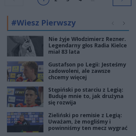
Świętokrzyska Wystawa Zwierząt
Hodowlanych.
#Wiesz Pierwszy
Poprzednie
Następ
Nie żyje Włodzimierz Rezner.
Legendarny głos Radia Kielce
miał 83 lata
Gustafson po Legii: Jesteśmy
zadowoleni, ale zawsze
chcemy więcej
Stępiński po starciu z Legią:
Buduje mnie to, jak drużyna
się rozwija
Zieliński po remisie z Legią:
Uważam, że mogliśmy i
powinniśmy ten mecz wygrać