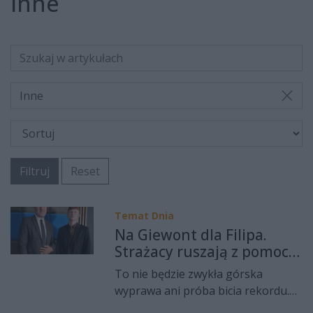
Inne
Inne
Filtruj
Reset
Temat Dnia
Na Giewont dla Filipa.
Strażacy ruszają z pomocą
13-letniemu druhowi
To nie będzie zwykła górska
wyprawa ani próba bicia rekordu.
Druh Jan Gajewski z OSP