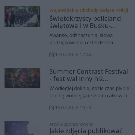
ciekawie, aktywnie i bez narzekania
po pięciu minutach? Nic
Wojewódzkie Obchody Święta Policji
prostszego, zapraszamy do
Świętokrzyscy policjanci
Magicznych Ogrodów.
świętowali w Busku-
Zdroju. Czterdziestu
Awanse, odznaczenia, słowa
nowych funkcjonariuszy
podziękowania i czterdzieści
złożyło ślubowanie
nowych policyjnych ślubowań.
17.07.2026 17:44
Przed Tężnią Solankową w Busku-
Zdroju odbyły się Wojewódzkie
Summer Contrast Festival
Obchody Święta Policji. To był dzień
- festiwal inny niż
tych, którzy każdego dnia stają na
wszystkie!
pierwszej linii walki o
W odległej dolinie, gdzie czas płynie
bezpieczeństwo mieszkańców
trochę wolniej (a czasami całkowicie
regionu.
zapomina płynąć), istnieje miejsce,
16.07.2026 19:29
którego nie znajdziesz na zwykłych
mapach. Nie dlatego, że go tam nie
ma - po prostu większość map nie
Artykuł sponsorowany
Jakie zdjęcia publikować
jest jeszcze na nie gotowa.