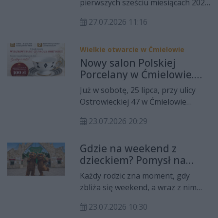
pierwszych sześciu miesiącach 2026
szukających czegoś więcej niż tylko
roku z usług przewoźnika
koncertów. To przestrzeń, gdzie
27.07.2026 11:16
skorzystało 50,9 mln pasażerów. To
dźwięki spotykają się z emocjami, a
wynik o ponad 200 tys. osób wyższy
festiwal staje się doświadczeniem,
niż w analogicznym okresie 2025
Wielkie otwarcie w Ćmielowie
które zostaje w pamięci długo po
roku.
Nowy salon Polskiej
powrocie do domu.
Porcelany w Ćmielowie.
Wielkie otwarcie już w
Już w sobotę, 25 lipca, przy ulicy
sobotę
Ostrowieckiej 47 w Ćmielowie
otworzy się nowy Salon Firmowy
23.07.2026 20:29
Polskiej Porcelany. Na
odwiedzających czekają specjalne
Gdzie na weekend z
rabaty, prezenty, vouchery oraz
dzieckiem? Pomysł na
kolekcje, które od lat są symbolem
jednodniową wycieczkę do
polskiego wzornictwa i
Każdy rodzic zna moment, gdy
Magicznych Ogrodów
rzemieślniczego kunsztu.
zbliża się weekend, a wraz z nim
odwieczne pytanie: gdzie na
23.07.2026 10:30
weekend z dzieckiem, żeby było