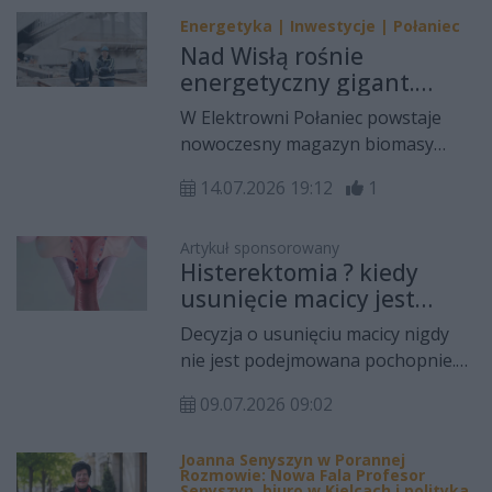
artykule przyjrzymy się
Jednocześnie coraz częściej odbiera
Energetyka | Inwestycje | Połaniec
szczegółowo temu, jakie treści
nam czas, uwagę i prawdziwe
Nad Wisłą rośnie
wizualne przyciągają uwagę
relacje.
energetyczny gigant.
algorytmu i ludzi, jak budować
Elektrownia Połaniec
estetykę profilu oraz jakich błędów
W Elektrowni Połaniec powstaje
inwestuje 307 mln zł
unikać.
nowoczesny magazyn biomasy
wraz z rozbudowaną infrastrukturą
14.07.2026 19:12
1
logistyczną. Inwestycja warta 307
mln zł ma zwiększyć udział paliw
odnawialnych w produkcji energii,
Artykuł sponsorowany
Histerektomia ? kiedy
poprawić bezpieczeństwo pracy
usunięcie macicy jest
zakładu i wzmocnić stabilność
konieczne?
dostaw prądu.
Decyzja o usunięciu macicy nigdy
nie jest podejmowana pochopnie.
Zabieg wykonuje się wtedy, gdy
09.07.2026 09:02
inne metody leczenia nie przynoszą
oczekiwanych rezultatów lub
Joanna Senyszyn w Porannej
istnieją wyraźne wskazania
Rozmowie: Nowa Fala Profesor
Senyszyn, biuro w Kielcach i polityka