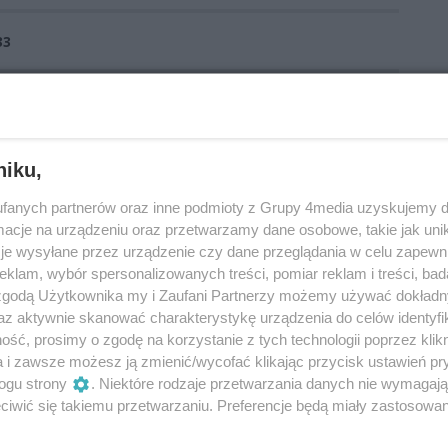
33
PUP Ostrowiec Św.
PUP
szkolenia grupowe
niku,
fanych partnerów oraz inne podmioty z Grupy 4media uzyskujemy d
cje na urządzeniu oraz przetwarzamy dane osobowe, takie jak unika
je wysyłane przez urządzenie czy dane przeglądania w celu zapewn
klam, wybór spersonalizowanych treści, pomiar reklam i treści, bad
 zgodą Użytkownika my i Zaufani Partnerzy możemy używać dokład
az aktywnie skanować charakterystykę urządzenia do celów identyfi
ść, prosimy o zgodę na korzystanie z tych technologii poprzez klikn
a i zawsze możesz ją zmienić/wycofać klikając przycisk ustawień pr
ogu strony
. Niektóre rodzaje przetwarzania danych nie wymagaj
iwić się takiemu przetwarzaniu. Preferencje będą miały zastosowania