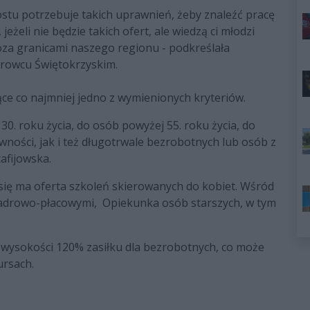
ostu potrzebuje takich uprawnień, żeby znaleźć pracę
jeżeli nie będzie takich ofert, ale wiedzą ci młodzi
poza granicami naszego regionu - podkreślała
trowcu Świętokrzyskim.
ce co najmniej jedno z wymienionych kryteriów.
0. roku życia, do osób powyżej 55. roku życia, do
ności, jak i też długotrwale bezrobotnych lub osób z
tafijowska.
się ma oferta szkoleń skierowanych do kobiet. Wśród
kadrowo-płacowymi, Opiekunka osób starszych, w tym
 wysokości 120% zasiłku dla bezrobotnych, co może
ursach.