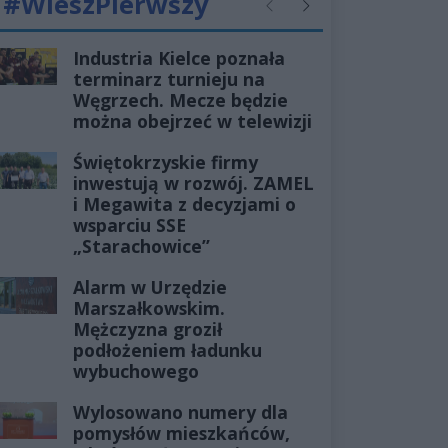
#WieszPierwszy
Poprzednie
Następne
Industria Kielce poznała
terminarz turnieju na
Węgrzech. Mecze będzie
można obejrzeć w telewizji
Świętokrzyskie firmy
inwestują w rozwój. ZAMEL
i Megawita z decyzjami o
wsparciu SSE
„Starachowice”
Alarm w Urzędzie
Marszałkowskim.
Mężczyzna groził
podłożeniem ładunku
wybuchowego
Wylosowano numery dla
pomysłów mieszkańców,