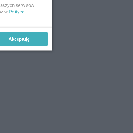
 naszych serwisów
esz w
Polityce
Akceptuję