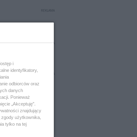
REKLAMA
REKLAMA
ostęp i
lne identyfikatory,
REKLAMA
iania
anie odbiorców oraz
nych danych
kacji. Ponieważ
ięcie „Akceptuję”.
ywatności znajdujący
ą zgody użytkownika,
 tylko na tej