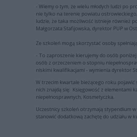
- Wiemy o tym, że wielu młodych ludzi po pr
nie tylko na terenie powiatu ostrowieckiego, 
ludzie, że taka możliwość istnieje również 
Małgorzata Stafijowska, dyrektor PUP w Os
Ze szkoleń mogą skorzystać osoby spełniają
-
To zaproszenie kierujemy do osób poniżej 3
osób z orzeczeniem o stopniu niepełnospraw
niskimi kwalifikacjami - wymienia dyrektor S
W trzecim kwartale bieżącego roku pojawić 
nich znajdą się: Księgowość z elementami 
niepełnosprawnych, Kosmetyczka.
Uczestnicy szkoleń otrzymają stypendium w
stanowić dodatkową zachętę do udziału w k