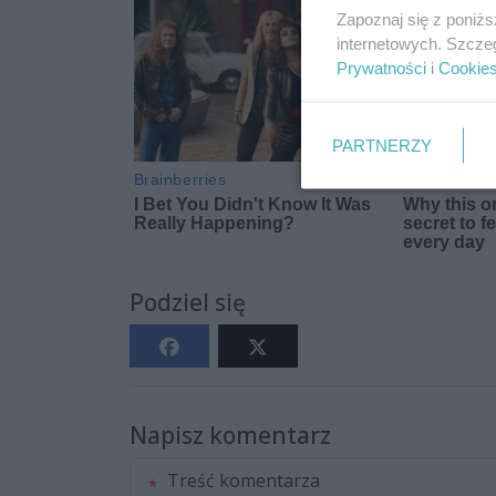
Zapoznaj się z poniż
internetowych. Szcze
Prywatności
i
Cookie
PARTNERZY
Podziel się
Napisz komentarz
Treść komentarza