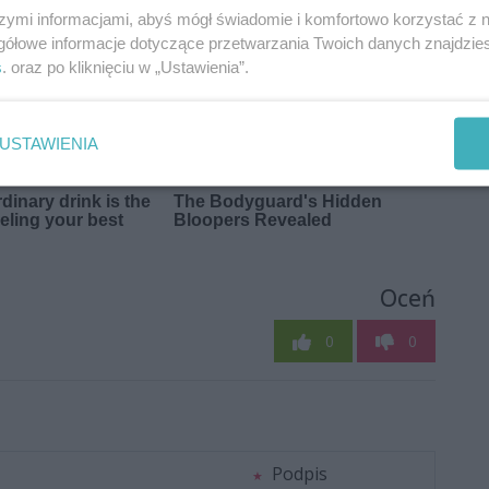
szymi informacjami, abyś mógł świadomie i komfortowo korzystać z
gółowe informacje dotyczące przetwarzania Twoich danych znajdzi
s
. oraz po kliknięciu w „Ustawienia”.
USTAWIENIA
Oceń
0
0
Podpis