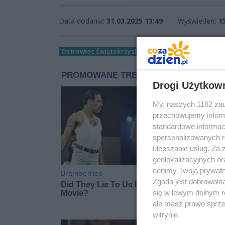
Data dodania:
31.03.2025 13:49
Wyświetleń:
1
Ostrowiec Świętokrzyski
wiadomości Ostrowiec
Drogi Użytkow
My, naszych 1162 zau
przechowujemy informa
standardowe informac
spersonalizowanych re
ulepszanie usług. Za
geolokalizacyjnych or
cenimy Twoją prywatno
Zgoda jest dobrowoln
się w lewym dolnym r
ale masz prawo sprzec
witrynie.