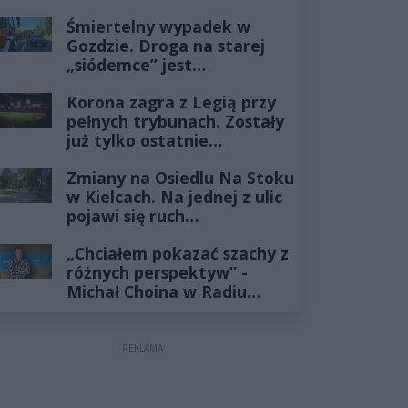
odcinka
Śmiertelny wypadek w
Gozdzie. Droga na starej
„siódemce” jest
zablokowana
Korona zagra z Legią przy
pełnych trybunach. Zostały
już tylko ostatnie
wejściówki
Zmiany na Osiedlu Na Stoku
w Kielcach. Na jednej z ulic
pojawi się ruch
jednokierunkowy
„Chciałem pokazać szachy z
różnych perspektyw” -
Michał Choina w Radiu
Rekord
REKLAMA