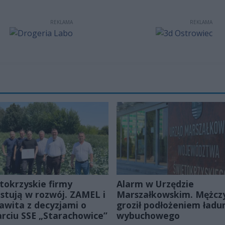
REKLAMA
REKLAMA
tokrzyskie firmy
Alarm w Urzędzie
stują w rozwój. ZAMEL i
Marszałkowskim. Mężcz
wita z decyzjami o
groził podłożeniem ładu
rciu SSE „Starachowice”
wybuchowego