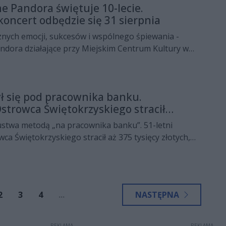
e Pandora świętuje 10-lecie.
Bartosz Snopczyński, a po jednym trafieniu dołożyli
koncert odbędzie się 31 sierpnia
 Kajetan Leszczyk.
znych emocji, sukcesów i wspólnego śpiewania -
ndora działające przy Miejskim Centrum Kultury w
yskim obchodzi w tym roku swój jubileusz. Z tej
o koncert, który odbędzie się 31 sierpnia o godzinie
Etiuda Centrum Tradycji Hutnictwa.
ł się pod pracownika banku.
strowca Świętokrzyskiego stracił
iądze
ustwa metodą „na pracownika banku”. 51-letni
ca Świętokrzyskiego stracił aż 375 tysięcy złotych,
a osoby, która podszywała się pod przedstawiciela
2
3
4
...
NASTĘPNA
REKLAMA
REKLAMA