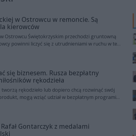
ckiej w Ostrowcu w remoncie. Są
la kierowców
j w Ostrowcu Świętokrzyskim przechodzi gruntowną
owcy powinni liczyć się z utrudnieniami w ruchu w tej
ać się biznesem. Rusza bezpłatny
iłośników rękodzieła
, tworzą rękodzieło lub dopiero chcą rozwinąć swój
produkt, mogą wziąć udział w bezpłatnym programie
okalnego „Uszyj swój biznes - od rękodzieła do
ają klienci”. To propozycja dla wszystkich, którzy
czną wiedzę i przekonać się, jak zamienić hobby w
 Rafał Gontarczyk z medalami
ność.
lski