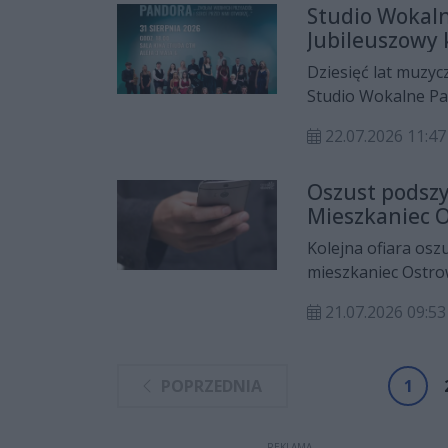
Studio Wokaln
dwukrotnie trafił 
Jubileuszowy 
Mateusz Majewski i
Dziesięć lat muzyc
Studio Wokalne Pa
Ostrowcu Świętokrz
22.07.2026 11:47
okazji przygotowan
18.00 w sali Kina 
Oszust podszy
Mieszkaniec O
ogromne pien
Kolejna ofiara osz
mieszkaniec Ostrow
wykonując poleceni
21.07.2026 09:53
banku.
POPRZEDNIA
1
REKLAMA