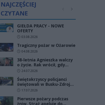
NAJCZĘŚCIEJ
CZYTANE
Poprzednie
Następne
GIEŁDA PRACY - NOWE
OFERTY
Data dodania artykułu:
03.08.2026
Tragiczny pożar w Ożarowie
Data dodania artykułu:
04.08.2026
38-letnia Agnieszka walczy
o życie. Rak wrócił, gdy
wydawało się, że najgorsze
Data dodania artykułu:
24.07.2026
już minęło
Świętokrzyscy policjanci
świętowali w Busku-Zdroju.
Czterdziestu nowych
Data dodania artykułu:
17.07.2026
funkcjonariuszy złożyło
Pierwsze pożary podczas
ślubowanie
żniw. Straż apeluje do