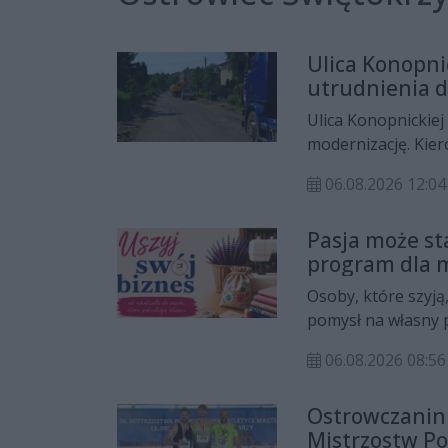
Ulica Konopni
utrudnienia d
Ulica Konopnickie
modernizację. Kier
części miasta.
06.08.2026 12:04
Pasja może st
program dla m
Osoby, które szyją
pomysł na własny 
Centrum Rozwoju L
06.08.2026 08:56
marki, którą pokoch
chcą zdobyć prakty
Ostrowczanin
dochodową działal
Mistrzostw Po