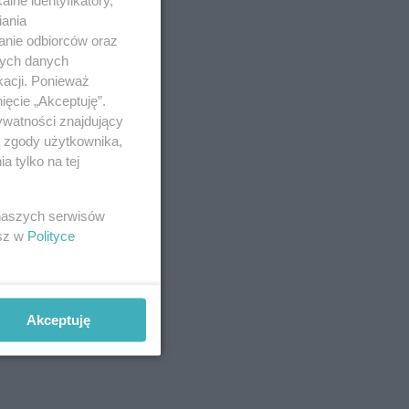
iania
anie odbiorców oraz
nych danych
kacji. Ponieważ
ięcie „Akceptuję”.
ywatności znajdujący
ą zgody użytkownika,
 tylko na tej
 naszych serwisów
esz w
Polityce
Akceptuję