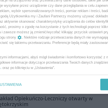
w przygotowaniach do rozgrywek, posłuży szkoleniu
je wysyłane przez urządzenie czy dane przeglądania w celu zapewn
eżącej działalności klubów.
klam, wybór spersonalizowanych treści, pomiar reklam i treści, bad
 zgodą Użytkownika my i Zaufani Partnerzy możemy używać dokład
azać szachy z różnych perspektyw” -
az aktywnie skanować charakterystykę urządzenia do celów identyfi
a w Radiu Rekord
ść, prosimy o zgodę na korzystanie z tych technologii poprzez klikn
a i zawsze możesz ją zmienić/wycofać klikając przycisk ustawień pr
alnego Radia Rekord 28 lipca był Michał Choina -
ogu strony
. Niektóre rodzaje przetwarzania danych nie wymagaj
r Stowarzyszenia Szachowego Hetman w Ostrowcu
iwić się takiemu przetwarzaniu. Preferencje będą miały zastosowania
az sędzia szachowy. Rozmowa dotyczyła jego 20-
 królewską grą, która zaowocowała książką „Szachy z
”. Jej premiera odbędzie się 21 września.
szymi informacjami, abyś mógł świadomie i komfortowo korzystać z
owy do walki o drugą ligę
gółowe informacje dotyczące przetwarzania Twoich danych znajdzi
s
. oraz po kliknięciu w „Ustawienia”.
aniu sparingowym, przed rozpoczęciem nowego
II Lidze grupie IV piłkarze KSZO 1929 Ostrowiec
onali czwartoligowy OKS Opatów 6:0, Łupem
USTAWIENIA
niu podzielili się Piotr Łazarz, Bartosz
usz Majewski, Jakub Posłuszny, Dominik
akład Opiekuńczo-Leczniczy otwarty w
 Ali.
ętokrzyskim