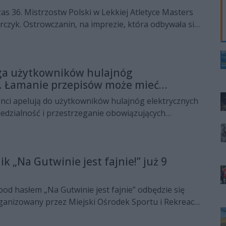
s 36. Mistrzostw Polski w Lekkiej Atletyce Masters
rczyk. Ostrowczanin, na imprezie, która odbywała się
tępował w barwach klubu RLTL GGG Radom,
ega użytkowników hulajnóg
h. Łamanie przepisów może mieć
sekwencje
anci apelują do użytkowników hulajnóg elektrycznych
edzialność i przestrzeganie obowiązujących
rogowego. Funkcjonariusze reagują na zgłoszenia
ecznych zachowań na ulicach miasta, a osoby rażąco
sy muszą liczyć się z konsekwencjami prawnymi.
k „Na Gutwinie jest fajnie!” już 9
 pod hasłem „Na Gutwinie jest fajnie” odbędzie się
ganizowany przez Miejski Ośrodek Sportu i Rekreacji
krzyskim. Wydarzenie zaplanowano na niedzielę, 9
ach 16:00-19:00 na terenie Ośrodka Gutwin. Patronat