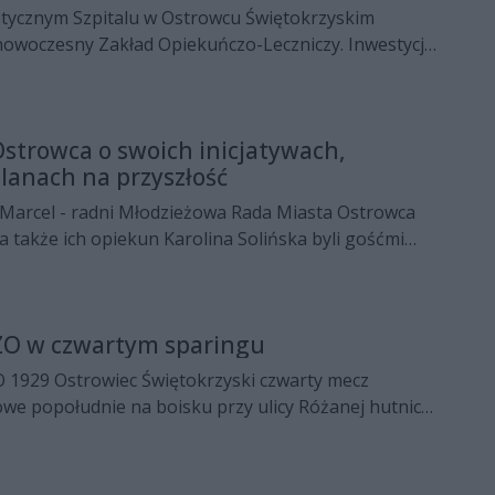
istycznym Szpitalu w Ostrowcu Świętokrzyskim
 nowoczesny Zakład Opiekuńczo-Leczniczy. Inwestycja,
ekroczyła 18 mln zł, została zrealizowana dzięki
ego Planu Odbudowy i stanowi odpowiedź na rosnące
 ze starzeniem się społeczeństwa.
Ostrowca o swoich inicjatywach,
planach na przyszłość
 Marcel - radni Młodzieżowa Rada Miasta Ostrowca
a także ich opiekun Karolina Solińska byli gośćmi
adia Rekord na 100,9 FM.
ZO w czwartym sparingu
O 1929 Ostrowiec Świętokrzyski czwarty mecz
we popołudnie na boisku przy ulicy Różanej hutnicy
oligowy BKS Bochnia. Najskuteczniejszym graczem w
yskany przed tygodniem z Ceramiki Opoczno Dominik
y zdobył trzy bramki. Ponadto do siatki rywali