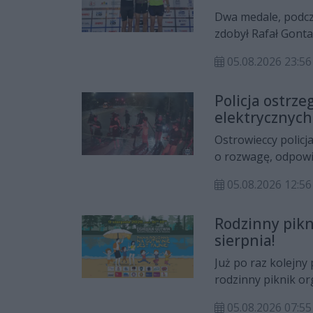
Dwa medale, podcza
zdobył Rafał Gonta
w Bydgoszczy wys
05.08.2026 23:56
Policja ostrz
elektrycznyc
poważne kon
Ostrowieccy policj
o rozwagę, odpowi
przepisów ruchu d
05.08.2026 12:56
dotyczące niebezpi
naruszające przepi
Rodzinny pikni
sierpnia!
Już po raz kolejny
rodzinny piknik or
w Ostrowcu Święto
05.08.2026 07:55
sierpnia, w godzin