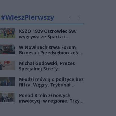
#WieszPierwszy
Poprzednie
Następne
KSZO 1929 Ostrowiec Sw.
wygrywa ze Spartą i
zapewnia sobie grę w
W Nowinach trwa Forum
barażach o 2 ligę
Biznesu i Przedsiębiorczości-
transmisja LIVE
Michał Godowski, Prezes
Specjalnej Strefy
Ekonomicznej
Młodzi mówią o polityce bez
„Starachowice”, gościem
filtra. Węgry, Trybunał
Porannej Rozmowy Radia
Konstytucyjny i pytanie, czy
Rekord Świętokrzyskie
Ponad 8 mln zł nowych
młode pokolenie naprawdę
inwestycji w regionie. Trzy
zmienia zasady gry
firmy ze wsparciem