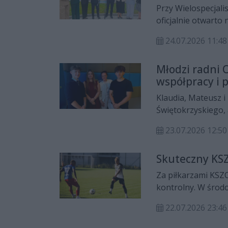
Przy Wielospecjal
oficjalnie otwarto
której wartość prz
24.07.2026 11:48
wsparciu z Krajow
potrzeby związane
Młodzi radni 
współpracy i 
Klaudia, Mateusz i
Świętokrzyskiego, 
studia lokalnego R
23.07.2026 12:50
Skuteczny KS
Za piłkarzami KSZ
kontrolny. W środo
rozbili 7:1 czwart
22.07.2026 23:46
spotkaniu był poz
Indrychowski, któr