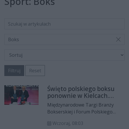
Sport:
Boks
Boks
Filtruj
Reset
Święto polskiego boksu
ponownie w Kielcach.
Przed nami szósta edycja
Międzynarodowe Targi Branży
Targów Boksu
Bokserskiej i Forum Polskiego
Boksu Olimpijskiego pozostaną w
Wczoraj, 08:03
Kielcach na kolejne trzy lata. Targi