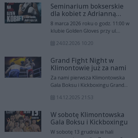
Seminarium bokserskie
kategoriach wiekowych, a
dla kobiet z Adrianną
klasyfikację drużynową
Jędrzejczyk już 8 marca w
zdecydowanie wygrał WKB RUSHH
8 marca 2026 roku o godz. 11:00 w
Kielcach
Kielce.
klubie Golden Gloves przy ul.
Zagnańskiej 71 w Kielcach odbędzie
24.02.2026 10:20
się seminarium bokserskie
skierowane wyłącznie do kobiet.
Grand Fight Night w
Warsztaty poprowadzi Adrianna
Klimontowie już za nami
Jędrzejczyk – Mistrzyni Polski i
Europy w boksie olimpijskim.
Za nami pierwsza Klimontowska
Gala Boksu i Kickboxingu Grand
Fight Night. Na ringu w hali
14.12.2025 21:53
sportowej przy ulicy Zysmana 9
zobaczyliśmy dziewięć,
W sobotę Klimontowska
emocjonujących walk z udziałem
Gala Boksu i Kickboxingu
zawodników z naszego regionu.
W sobotę 13 grudnia w hali