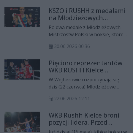
Kielce i Polski Związek Bokserski
KSZO i RUSHH z medalami
podpisały umowę, która
na Młodzieżowych
gwarantuje organizację wydarzenia
Mistrzostwach Polski
w latach 2026-2028. Tegoroczna,
Po dwa medale z Młodzieżowych
szósta edycja odbędzie się w dniach
Mistrzostw Polski w boksie, które
18-19 września i po raz pierwszy
odbywały się w miniony weekend w
zostanie zorganizowana w nowo
30.06.2026 00:36
Wejherowie przywieźli zawodnicy
wybudowanej hali Targów Kielce.
kieleckiego RUSHH-a oraz
Pięcioro reprezentantów
ostrowieckiego KSZO.
WKB RUSHH Kielce
powalczy o medale
W Wejherowie rozpoczynają się
Młodzieżowych Mistrzostw
dziś (22 czerwca) Młodzieżowe
Polski
Mistrzostwa Polski w Boksie. W
22.06.2026 12:11
najważniejszej krajowej imprezie
dla młodzieżowców nie zabraknie
WKB Rushh Kielce broni
zawodników WKB RUSHH Kielce,
pozycji lidera. Przed
którzy przez najbliższy tydzień
drużyną starcie z
będą rywalizować o medale
Już dzisiaj (15 maja), kibice boksu w