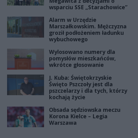
Megawita z decyzjami o
wsparciu SSE „Starachowice”
Alarm w Urzędzie
Marszałkowskim. Mężczyzna
groził podłożeniem ładunku
wybuchowego
Wylosowano numery dla
pomysłów mieszkańców,
wkrótce głosowanie
J. Kuba: Świętokrzyskie
Święto Pszczoły jest dla
pszczelarzy i dla tych, którzy
kochają życie
Obsada sędziowska meczu
Korona Kielce – Legia
Warszawa