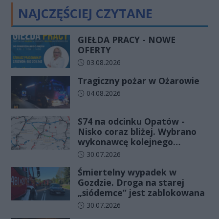
NAJCZĘŚCIEJ CZYTANE
GIEŁDA PRACY - NOWE
OFERTY
Data dodania artykułu:
03.08.2026
Tragiczny pożar w Ożarowie
Data dodania artykułu:
04.08.2026
S74 na odcinku Opatów -
Nisko coraz bliżej. Wybrano
wykonawcę kolejnego
odcinka
Data dodania artykułu:
30.07.2026
Śmiertelny wypadek w
Gozdzie. Droga na starej
„siódemce” jest zablokowana
Data dodania artykułu:
30.07.2026