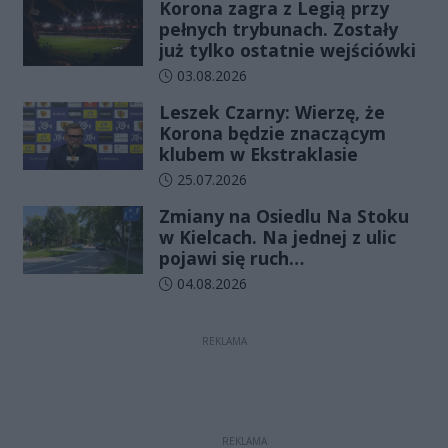
Korona zagra z Legią przy
pełnych trybunach. Zostały
już tylko ostatnie wejściówki
Data dodania artykułu:
03.08.2026
Leszek Czarny: Wierzę, że
Korona będzie znaczącym
klubem w Ekstraklasie
Data dodania artykułu:
25.07.2026
Zmiany na Osiedlu Na Stoku
w Kielcach. Na jednej z ulic
pojawi się ruch
jednokierunkowy
Data dodania artykułu:
04.08.2026
REKLAMA
REKLAMA