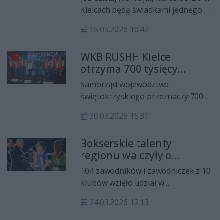
Pomorzaninem Toruń
krajowej imprezy.
Kielcach będą świadkami jednego z
najciekawszych pojedynków 5.
15.05.2026 10:42
kolejki Polskiej Ligi Boksu. Lider
tabeli, WKB Rushh Kielce, zmierzy
WKB RUSHH Kielce
się we własnej hali z Pomorzaninem
otrzyma 700 tysięcy
Boxing Team Toruń. Początek tego
złotych na promocję
starcia o godzinie 16:40.
Samorząd województwa
województwa
świętokrzyskiego przeznaczy 700
świętokrzyskiego
tys. zł na promocję regionu
30.03.2026 15:31
poprzez sport. W poniedziałek w
Kielcach podpisano umowę z
Bokserskie talenty
Wojskowym Klubem Bokserskim
regionu walczyły o
RUSHH, który jako drużynowy
mistrzowskie tytuły
wicemistrz Polski ma być
104 zawodników i zawodniczek z 10
ambasadorem regionu na ringach
klubów wzięło udział w
w całym kraju.
Indywidualnych Mistrzostwach
24.03.2026 12:13
Okręgu Świętokrzyskiego 2026 w
boksie. Zawody rozegrano w wielu