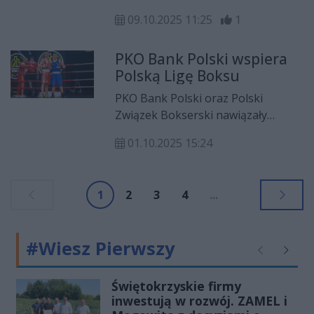
się z Francuzką Maloe Teresi.
ul. Żytniej 1 w Kielcach odbędzie się
09.10.2025 11:25
1
kolejne spotkanie ligowe
Wojskowego Klubu Bokserskiego
PKO Bank Polski wspiera
Rushh Kielce. Rywalem kieleckiej
Polską Ligę Boksu
drużyny będzie zespół CKB
Potężnie Ciechocinek. Początek
PKO Bank Polski oraz Polski
wydarzenia zaplanowano na
Związek Bokserski nawiązały
godzinę 17:00.
oficjalną współpracę w ramach
01.10.2025 15:24
projektu Polska Liga Boksu.
Umowa, zawarta pomiędzy
bankiem a PZB, ma na celu rozwój
1
2
3
4
...
boksu olimpijskiego w Polsce,
zwiększenie szans na kolejne
medale igrzysk olimpijskich oraz
#Wiesz Pierwszy
popularyzację sportu wśród dzieci i
Poprzednie
Następ
młodzieży.
Świętokrzyskie firmy
inwestują w rozwój. ZAMEL i