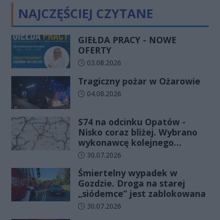
NAJCZĘŚCIEJ CZYTANE
GIEŁDA PRACY - NOWE
OFERTY
Data dodania artykułu:
03.08.2026
Tragiczny pożar w Ożarowie
Data dodania artykułu:
04.08.2026
S74 na odcinku Opatów -
Nisko coraz bliżej. Wybrano
wykonawcę kolejnego
odcinka
Data dodania artykułu:
30.07.2026
Śmiertelny wypadek w
Gozdzie. Droga na starej
„siódemce” jest zablokowana
Data dodania artykułu:
30.07.2026