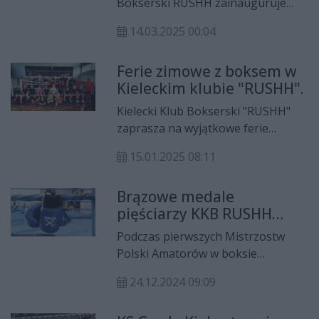
Bokserski RUSHH zainauguruje
CKB Potężnie Ciechocinek.
rozgrywki w reaktywowanej po 21
14.03.2025 00:04
latach Polskiej Lidze Boksu.
Kielczanie w hali przy ulicy Żytniej 1
Ferie zimowe z boksem w
podejmą zespół Golden Team
Kieleckim klubie "RUSHH".
Nowy Sącz.
Kielecki Klub Bokserski "RUSHH"
zaprasza na wyjątkowe ferie
zimowe dla wszystkich chętnych od
15.01.2025 08:11
8-ego roku życia.
Brązowe medale
pięściarzy KKB RUSHH
Kielce
Podczas pierwszych Mistrzostw
Polski Amatorów w boksie
zawodnicy RUSHH Kielce zdobyli
24.12.2024 09:09
łącznie trzy brązowe medale.