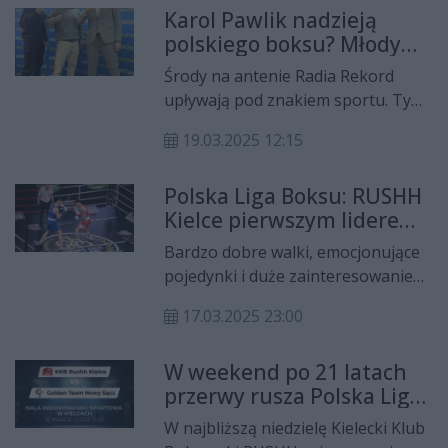
Karol Pawlik nadzieją
odbędzie się o 19:30 w hali przy ul.
polskiego boksu? Młody
Żytniej.
pięściarz odpowiada
Środy na antenie Radia Rekord
upływają pod znakiem sportu. Tym
razem gościem naszego studia był
19.03.2025 12:15
Karol Pawlik – utalentowany
zawodnik Kieleckiego Klubu
Polska Liga Boksu: RUSHH
Bokserskiego RUSHH Kielce. Młody
Kielce pierwszym liderem,
sportowiec opowiedział o swoich
Legia Warszawa
osiągnięciach, codziennych
Bardzo dobre walki, emocjonujące
wiceliderem
treningach i wyzwaniach, jakie
pojedynki i duże zainteresowanie
stawia przed nim boks. Na
kibiców. W weekend – po ponad 20-
rozmowę zapraszają nasi eksperci
17.03.2025 23:00
letniej przerwie – wystartowała
od sportu – Dawid Radek i Emilian
Polska Liga Boksu, a pierwszym
Bebel.
W weekend po 21 latach
liderem został jeden z faworytów
przerwy rusza Polska Liga
RUSHH Kielce. Wiceliderem jest KB
Boksu
Legia Warszawa. Zwycięstwa
W najbliższą niedzielę Kielecki Klub
odniosły też Boxing Team Toruń i