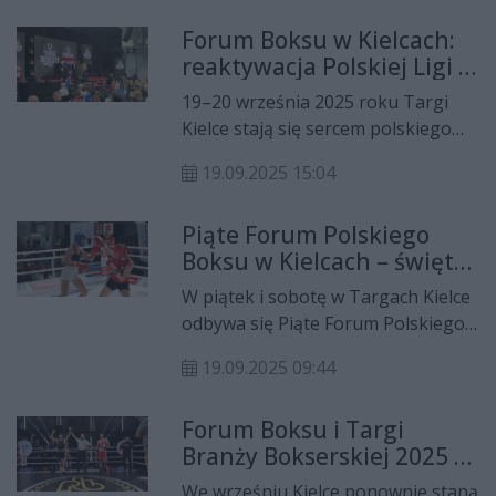
Międzynarodowych Targów Branży
Forum Boksu w Kielcach:
Bokserskiej swoje doświadczenia
reaktywacja Polskiej Ligi i
dzieliły dwie wybitne polskie
wielkie nazwiska na ringu
zawodniczki – Agata Kaczmarska i
19–20 września 2025 roku Targi
Aneta Rygielska, mistrzynie świata
Kielce stają się sercem polskiego
seniorek i medalistki licznych
pięściarstwa. Podczas Forum Boksu
mistrzostw międzynarodowych.
19.09.2025 15:04
i Międzynarodowych Targów
Branży Bokserskiej kibice
Piąte Forum Polskiego
spotykają mistrzów świata,
Boksu w Kielcach – święto
medalistów olimpijskich, trenerów i
dyscypliny z mistrzami i
legendy sportu. Gośćmi specjalnymi
W piątek i sobotę w Targach Kielce
młodzieżą
są m.in. Andrzej Gołota oraz
odbywa się Piąte Forum Polskiego
Dariusz Michalczewski.
Boksu, czyli największe w kraju
19.09.2025 09:44
spotkanie środowiska
pięściarskiego. Do stolicy
Forum Boksu i Targi
województwa świętokrzyskiego
Branży Bokserskiej 2025 –
przyjechało ponad dwa tysiące
święto pięściarstwa w
uczestników, w tym ponad tysiąc
We wrześniu Kielce ponownie staną