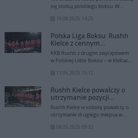
Polsce
dzieci i młodzieży.
się stolicą polskiego boksu. W
dniach 19–20 września 2025 roku w
19.08.2025 14:25
halach Targów Kielce odbędzie się
Forum Boksu oraz
Polska Liga Boksu: Rushh
Międzynarodowe Targi Branży
Kielce z cennym
Bokserskiej – wydarzenie, które od
zwycięstwem
lat przyciąga zarówno zawodników,
KKB Rushh z drugim zwycięstwem
trenerów, ekspertów, jak i kibiców
w Polskiej Lidze Boksu – w Kielcach
spragnionych emocji na
pokonał Imperium Boxing
najwyższym poziomie. Impreza
11.05.2025 15:12
Wałbrzych 14:4.
łączy sport, edukację i biznes,
tworząc wyjątkową platformę
Rushh Kielce powalczy o
wymiany doświadczeń oraz
utrzymanie pozycji
prezentacji najnowszych trendów w
wicelidera w Polskiej Lidze
Rushh Kielce w sobotę powalczy o
świecie pięściarstwa.
Boksu.
utrzymanie drugiego miejsca w
Polskiej Lidze Boksu. Rywalem
08.05.2025 09:32
będzie Imperium Boxing
Wałbrzych, a emocjonujące starcie