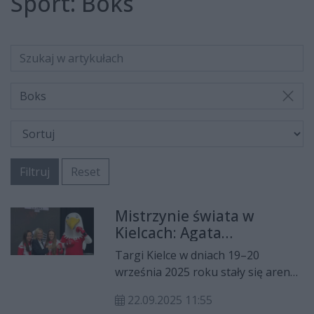
Sport:
Boks
Boks
Filtruj
Reset
Mistrzynie świata w
Kielcach: Agata
Kaczmarska i Aneta
Targi Kielce w dniach 19–20
Rygielska dzielą się
września 2025 roku stały się areną
doświadczeniem z
spotkań polskiego pięściarstwa. W
młodymi pięściarzami
22.09.2025 11:55
ramach Forum Boksu i