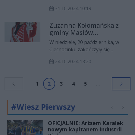
Międzywojewódzkim Turnieju
31.10.2024 10:19
Bokserskim "Olimpijskie Nadzieje",
pracowity czas zawodników KS-u
Zuzanna Kołomańska z
Skalnik Wiśniówka.
gminy Masłów
Wicemistrzynią
W niedzielę, 20 października, w
Mistrzostw Polski
Ciechocinku zakończyły się
Młodziczek i Młodzików w
Mistrzostwa Polski Młodzików i
Boksie
24.10.2024 13:20
Młodziczek w boksie. Gminę
Masłów oraz region świętokrzyski
podczas zawodów reprezentowała
1
2
3
4
5
...
Zuzanna Kołomańska, zawodniczka
Kieleckiego Klubu Bokserskiego
RUSHCH.
#Wiesz Pierwszy
Poprzednie
Następ
OFICJALNIE: Artsem Karalek
nowym kapitanem Industrii