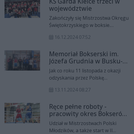
KS Garda Kielce trzeci w
województwie
Zakończyły się Mistrzostwa Okręgu
Świętokrzyskiego w boksie.
Zawodnicy KS Garda Kielce w
16.12.2024 07:52
klasyfikacji drużynowej zajęli 3
miejsce.
Memoriał Bokserski im.
Józefa Grudnia w Busku-
Zdroju
Jak co roku 11 listopada z okazji
odzyskania przez Polskę
Niepodległości odbył się Memoriał
13.11.2024 08:27
Bokserski im. Józefa Grudnia w
Busku-Zdroju. W wydarzeniu wzięli
Ręce pełne roboty -
udział zawodnicy K.S "SKALNIK"
pracowity okres Bokserów
Wiśniówka.
z Wiśniówki
Udział w Mistrzostwach Polski
Młodzików, a także start w II