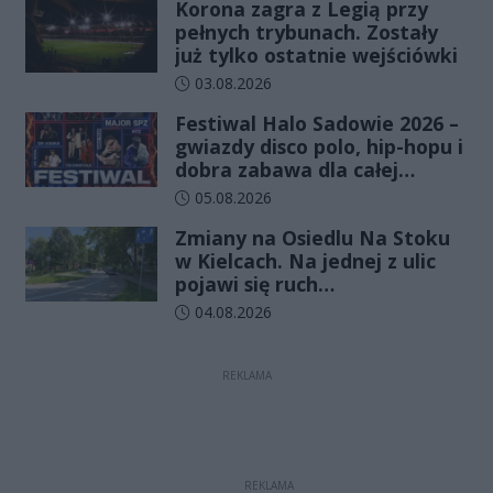
Korona zagra z Legią przy
pełnych trybunach. Zostały
już tylko ostatnie wejściówki
Data dodania artykułu:
03.08.2026
Festiwal Halo Sadowie 2026 –
gwiazdy disco polo, hip-hopu i
dobra zabawa dla całej
rodziny!
Data dodania artykułu:
05.08.2026
Zmiany na Osiedlu Na Stoku
w Kielcach. Na jednej z ulic
pojawi się ruch
jednokierunkowy
Data dodania artykułu:
04.08.2026
REKLAMA
REKLAMA