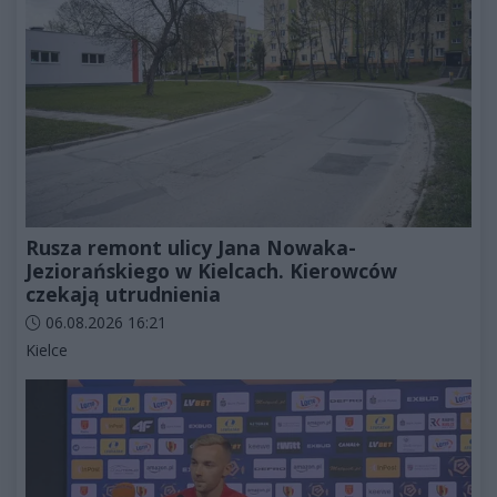
Rusza remont ulicy Jana Nowaka-
Jeziorańskiego w Kielcach. Kierowców
czekają utrudnienia
Data dodania artykułu:
06.08.2026 16:21
Kategorie artykułu:
Kielce