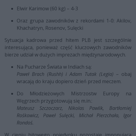
Elwir Karimow (60 kg) – 4-3
Oraz grupa zawodników z rekordami 1-0: Akilov,
Khachatryn, Rosenov, Sulęcki
Sytuacja kadrowa przed hitem PLB jest szczególnie
interesująca, ponieważ część kluczowych zawodników
bierze udział w dużych imprezach międzynarodowych.
Na Pucharze Świata w Indiach są:
Paweł Brach (Rushh) i Adam Tutak (Legia)
– obaj
wracają do kraju dopiero dzień przed meczem.
Do Młodzieżowych Mistrzostw Europy na
Węgrzech przygotowują się m.in.:
Mateusz Szczoczarz, Nikolas Pawlik, Bartłomiej
Rośkowicz, Paweł Sulęcki, Michał Pierzchała, Igor
Rondoś.
W cieniu hitowego pojedynku pozostaje imponująca