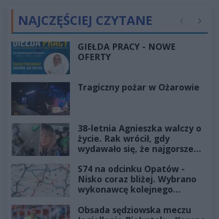
NAJCZĘŚCIEJ CZYTANE
Poprzednie
Następ
GIEŁDA PRACY - NOWE
OFERTY
Tragiczny pożar w Ożarowie
38-letnia Agnieszka walczy o
życie. Rak wrócił, gdy
wydawało się, że najgorsze
już minęło
S74 na odcinku Opatów -
Nisko coraz bliżej. Wybrano
wykonawcę kolejnego
odcinka
Obsada sędziowska meczu