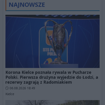
NAJNOWSZE
Korona Kielce poznała rywala w Pucharze
Polski. Pierwsza drużyna wyjedzie do Łodzi, a
rezerwy zagrają z Radomiakiem
Data dodania artykułu:
06.08.2026 18:49
Kategorie artykułu:
Kielce