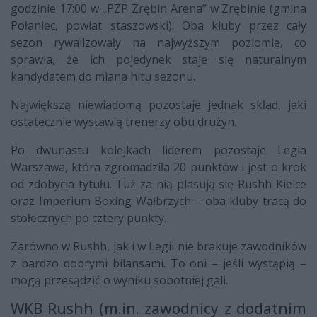
godzinie 17:00 w „PZP Zrębin Arena” w Zrębinie (gmina
Połaniec, powiat staszowski). Oba kluby przez cały
sezon rywalizowały na najwyższym poziomie, co
sprawia, że ich pojedynek staje się naturalnym
kandydatem do miana hitu sezonu.
Największą niewiadomą pozostaje jednak skład, jaki
ostatecznie wystawią trenerzy obu drużyn.
Po dwunastu kolejkach liderem pozostaje Legia
Warszawa, która zgromadziła 20 punktów i jest o krok
od zdobycia tytułu. Tuż za nią plasują się Rushh Kielce
oraz Imperium Boxing Wałbrzych – oba kluby tracą do
stołecznych po cztery punkty.
Zarówno w Rushh, jak i w Legii nie brakuje zawodników
z bardzo dobrymi bilansami. To oni – jeśli wystąpią –
mogą przesądzić o wyniku sobotniej gali.
WKB Rushh (m.in. zawodnicy z dodatnim