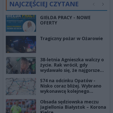
NAJCZĘŚCIEJ CZYTANE
Poprzednie
Następ
GIEŁDA PRACY - NOWE
OFERTY
Tragiczny pożar w Ożarowie
38-letnia Agnieszka walczy o
życie. Rak wrócił, gdy
wydawało się, że najgorsze
już minęło
S74 na odcinku Opatów -
Nisko coraz bliżej. Wybrano
wykonawcę kolejnego
odcinka
Obsada sędziowska meczu
Jagiellonia Białystok – Korona
Kielce