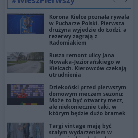
#WieszPierwszy
Poprzednie
Następ
Korona Kielce poznała rywala
w Pucharze Polski. Pierwsza
drużyna wyjedzie do Łodzi, a
rezerwy zagrają z
Radomiakiem
Rusza remont ulicy Jana
Nowaka-Jeziorańskiego w
Kielcach. Kierowców czekają
utrudnienia
Dziekoński przed pierwszym
domowym meczem sezonu:
Może to być otwarty mecz,
ale niekoniecznie taki, w
którym będzie dużo bramek
Targi vintage mają być
stałym wydarzeniem w