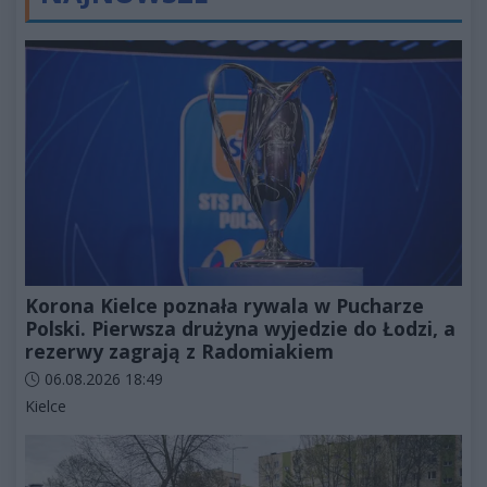
Korona Kielce poznała rywala w Pucharze
Polski. Pierwsza drużyna wyjedzie do Łodzi, a
rezerwy zagrają z Radomiakiem
Data dodania artykułu:
06.08.2026 18:49
Kategorie artykułu:
Kielce