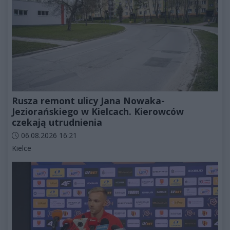
Rusza remont ulicy Jana Nowaka-
Jeziorańskiego w Kielcach. Kierowców
czekają utrudnienia
Data dodania artykułu:
06.08.2026 16:21
Kategorie artykułu:
Kielce