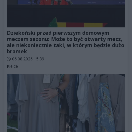
Dziekoński przed pierwszym domowym
meczem sezonu: Może to być otwarty mecz,
ale niekoniecznie taki, w którym będzie dużo
bramek
Data dodania artykułu:
06.08.2026 15:39
Kategorie artykułu:
Kielce