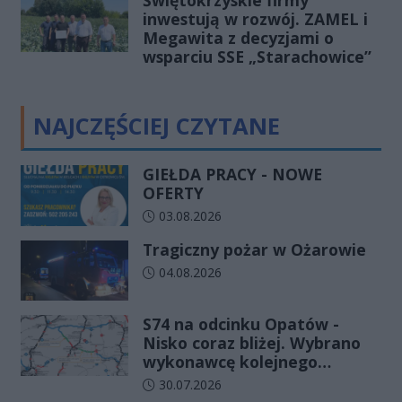
Świętokrzyskie firmy
inwestują w rozwój. ZAMEL i
Megawita z decyzjami o
wsparciu SSE „Starachowice”
NAJCZĘŚCIEJ CZYTANE
GIEŁDA PRACY - NOWE
OFERTY
Data dodania artykułu:
03.08.2026
Tragiczny pożar w Ożarowie
Data dodania artykułu:
04.08.2026
S74 na odcinku Opatów -
Nisko coraz bliżej. Wybrano
wykonawcę kolejnego
odcinka
Data dodania artykułu:
30.07.2026