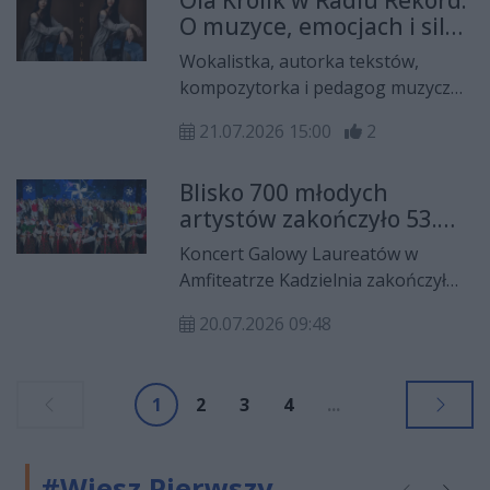
Ola Królik w Radiu Rekord.
Konwentu Gier i Fantastyki
O muzyce, emocjach i sile
zapowiada się jeszcze bardziej
prawdziwego głosu
imponująco niż ubiegłoroczna,
Wokalistka, autorka tekstów,
(WYWIAD)
oferując uczestnikom dwa dni pełne
kompozytorka i pedagog muzyczny
atrakcji, konkursów, warsztatów i
Ola Królik była gościem Radia
koncertów.
21.07.2026 15:00
2
Rekord. W rozmowie z Darią Misia­
rą opowiedziała o swojej
Blisko 700 młodych
artystycznej drodze, pracy z
artystów zakończyło 53.
młodymi wokalistami oraz
Międzynarodowy
najnowszym singlu „Co dobrego u
Koncert Galowy Laureatów w
Harcerski Festiwal Kultury
Ciebie” – utworze o relacjach,
Amfiteatrze Kadzielnia zakończył
Młodzieży Szkolnej
trosce i potrzebie bycia blisko
53. Międzynarodowy Harcerski
drugiego człowieka.
20.07.2026 09:48
Festiwal Kultury Młodzieży Szkolnej.
Przez dziesięć dni Kielce gościły
blisko 700 uczestników z Polski,
1
2
3
4
...
Stanów Zjednoczonych, Mołdawii,
Ukrainy i Kanady, stając się
miejscem spotkań, twórczej pracy i
#Wiesz Pierwszy