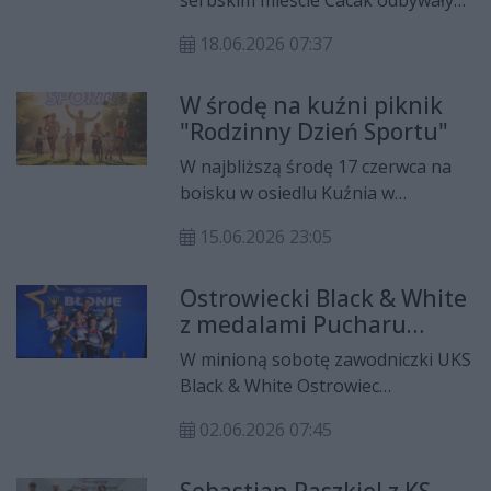
serbskim mieście Cacak odbywały
się Mistrzostwa Świata w fitness
18.06.2026 07:37
Dzieci i Młodzieży Federacji IFBB. Z
medalami i sukcesami do domu z tej
W środę na kuźni piknik
imprezy wracały zawodniczki
"Rodzinny Dzień Sportu"
ostrowieckiego klubu Black &
White.
W najbliższą środę 17 czerwca na
boisku w osiedlu Kuźnia w
Ostrowcu Świętokrzyskim odbędzie
15.06.2026 23:05
się piknik rekreacyjno- edukacyjny
pod hasłem Rodzinny Dzień Sportu.
Ostrowiecki Black & White
z medalami Pucharu
Polski w Cheerleadingu
W minioną sobotę zawodniczki UKS
Sportowym
Black & White Ostrowiec
Świętokrzyski rywalizowały w
02.06.2026 07:45
Błoniach pod Warszawą, gdzie
odbywał się Puchar Polski 2026 w