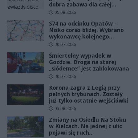
dobra zabawa dla całej
rodziny!
Data dodania artykułu:
05.08.2026
S74 na odcinku Opatów -
Nisko coraz bliżej. Wybrano
wykonawcę kolejnego
odcinka
Data dodania artykułu:
30.07.2026
Śmiertelny wypadek w
Gozdzie. Droga na starej
„siódemce” jest zablokowana
Data dodania artykułu:
30.07.2026
Korona zagra z Legią przy
pełnych trybunach. Zostały
już tylko ostatnie wejściówki
Data dodania artykułu:
03.08.2026
Zmiany na Osiedlu Na Stoku
w Kielcach. Na jednej z ulic
pojawi się ruch