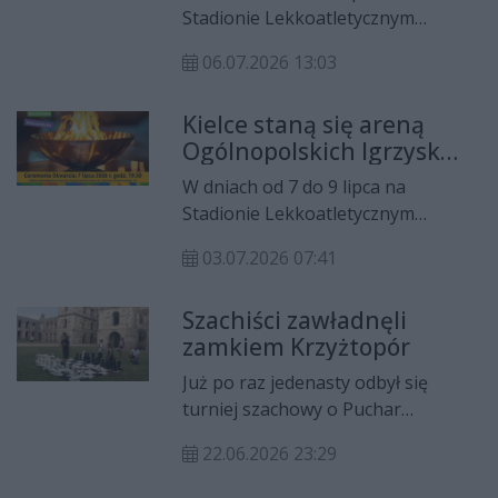
Skatepark - Twoje ulubione
Stadionie Lekkoatletycznym
miejsce, Rowerowy Challenge, Tour
Politechniki Świętokrzyskiej przy
de MOSiR, czy znana z poprzednich
06.07.2026 13:03
Alei Tysiąclecia Państwa Polskiego
edycji imprezy Rowerowa Gra
w Kielcach odbędzie się czwarta
Terenowa. Na uczestników czekają
Kielce staną się areną
część XIII Ogólnopolskich Letnich
drobne upominki czy poczęstunek
Ogólnopolskich Igrzysk
Igrzysk Olimpiad Specjalnych.
przygotowany przez Ostrowiecką
Olimpiad Specjalnych
W dniach od 7 do 9 lipca na
Giętą!
Stadionie Lekkoatletycznym
Politechniki Świętokrzyskiej przy
03.07.2026 07:41
Alei Tysiąclecia Państwa Polskiego
w Kielcach odbędzie się czwarta
Szachiści zawładnęli
część XIII Ogólnopolskich Letnich
zamkiem Krzyżtopór
Igrzysk Olimpiad Specjalnych.
Już po raz jedenasty odbył się
turniej szachowy o Puchar
Burmistrza Miasta i Gminy Iwaniska
22.06.2026 23:29
w gościnnych murach zamku
Krzyżtopór w Ujeździe.