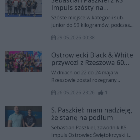
Sebastian Paszkiel z KS
Cheerleadingu Sportowym. Z Błoń,
Impuls szósty na
zawodniczki ostrowieckiego klubu,
Mistrzostwach Świata
podopieczne trener Joanny Kępy
Szóste miejsce w kategorii sub-
przywiozły 2 medale.
junior do 59 kilogramów, podczas
odbywających się w Raszynie
29.05.2026 00:38
Mistrzostw Świata w wyciskaniu
sztangi leżąc klasycznym wywalczył
Ostrowiecki Black & White
ostrowczanin Sebastian Paszkiel z
przywozi z Rzeszowa 60
klubu Impuls Czyżewscy Dom
medali!
Treningu.
W dniach od 22 do 24 maja w
Rzeszowie został rozegrany
międzynarodowy puchar świata w
26.05.2026 23:26
1
fitness pod nazwą FIT KIDS WORLD
GRAND PRIX federacji IBFF . Zawody
S. Paszkiel: mam nadzieję,
były jednocześnie kwalifikacjami do
że stanę na podium
Mistrzostw Świata FIT KIDS , które
odbędą się w Novalji w Chorwacji w
Sebastian Paszkiel, zawodnik KS
dniach od 13 do 17. września 2026.
Impuls Ostrowiec Świętokrzyski i