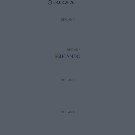
jednokierunkowy
Data dodania artykułu:
04.08.2026
REKLAMA
REKLAMA
REKLAMA
REKLAMA