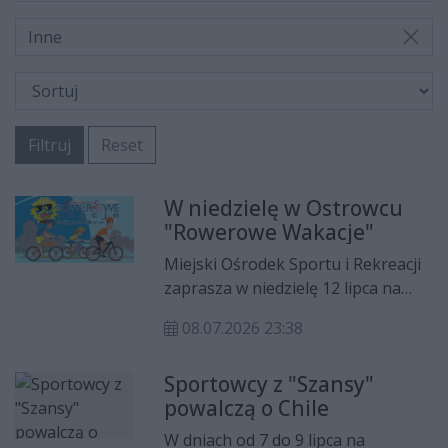
Inne
Filtruj
Reset
W niedzielę w Ostrowcu
"Rowerowe Wakacje"
Miejski Ośrodek Sportu i Rekreacji
zaprasza w niedzielę 12 lipca na
plenerową imprezę "Rowerowe
08.07.2026 23:38
Wakacje 2026", która
zorganizowana zostanie w
Sportowcy z "Szansy"
godzinach 14-19 w Parku Miejskim
powalczą o Chile
w Ostrowcu Świętokrzyskim. Wśród
przygotowanych atrakcji m.in.
W dniach od 7 do 9 lipca na