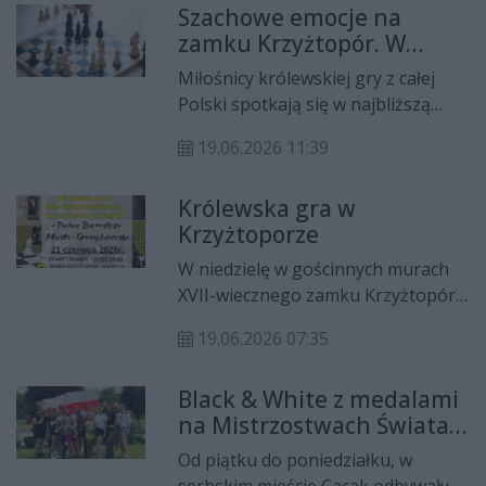
Szachowe emocje na
zamku Krzyżtopór. W
niedzielę XVI Grand Prix
Miłośnicy królewskiej gry z całej
Gór Świętokrzyskich
Polski spotkają się w najbliższą
niedzielę, 21 czerwca, na zamku
19.06.2026 11:39
Krzyżtopór w Ujeździe. To właśnie
tam odbędzie się XVI Grand Prix
Królewska gra w
Gór Świętokrzyskich w Szachach
Krzyżtoporze
Szybkich o Puchar Burmistrza
Miasta i Gminy Iwaniska.
W niedzielę w gościnnych murach
XVII-wiecznego zamku Krzyżtopór
w Ujeździe odbędzie się 16. Grand
19.06.2026 07:35
Prix Gór Świętokrzyskich w
Szachach Szybkich.
Black & White z medalami
na Mistrzostwach Świata
w Serbii
Od piątku do poniedziałku, w