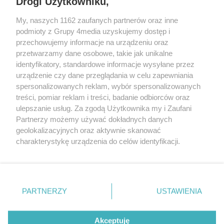
Drogi Użytkowniku,
My, naszych 1162 zaufanych partnerów oraz inne
podmioty z Grupy 4media uzyskujemy dostęp i
przechowujemy informacje na urządzeniu oraz
przetwarzamy dane osobowe, takie jak unikalne
identyfikatory, standardowe informacje wysyłane przez
urządzenie czy dane przeglądania w celu zapewniania
spersonalizowanych reklam, wybór spersonalizowanych
treści, pomiar reklam i treści, badanie odbiorców oraz
Prywatność
Reklama
Redakcja
Praca Kielce
ulepszanie usług. Za zgodą Użytkownika my i Zaufani
Partnerzy możemy używać dokładnych danych
geolokalizacyjnych oraz aktywnie skanować
charakterystykę urządzenia do celów identyfikacji.
Ponieważ cenimy Twoją prywatność, prosimy o zgodę na
Szukaj
korzystanie z tych technologii poprzez kliknięcie
„Akceptuję”. Zgoda jest dobrowolna i zawsze możesz ją
zmienić/wycofać klikając przycisk ustawień prywatności
Facebook.com
Youtube.com
PARTNERZY
USTAWIENIA
znajdujący się w lewym dolnym rogu strony
. Niektóre
rodzaje przetwarzania danych nie wymagają zgody
użytkownika, ale masz prawo sprzeciwić się takiemu
Akceptuję