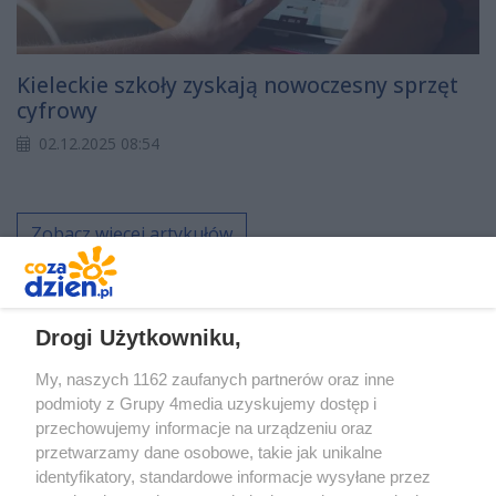
Kieleckie szkoły zyskają nowoczesny sprzęt
cyfrowy
02.12.2025 08:54
Zobacz więcej artykułów
REKLAMA
Drogi Użytkowniku,
My, naszych 1162 zaufanych partnerów oraz inne
podmioty z Grupy 4media uzyskujemy dostęp i
przechowujemy informacje na urządzeniu oraz
przetwarzamy dane osobowe, takie jak unikalne
identyfikatory, standardowe informacje wysyłane przez