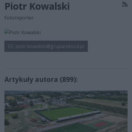
Piotr Kowalski
R
Fotoreporter
piotr.kowalski@gruparekord.pl
Artykuły autora (899):