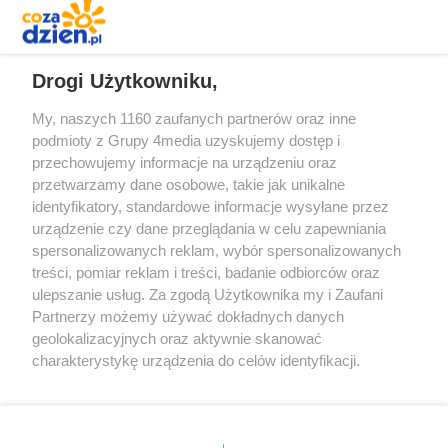
REKLAMA
Drogi Użytkowniku,
My, naszych 1160 zaufanych partnerów oraz inne
podmioty z Grupy 4media uzyskujemy dostęp i
przechowujemy informacje na urządzeniu oraz
przetwarzamy dane osobowe, takie jak unikalne
identyfikatory, standardowe informacje wysyłane przez
urządzenie czy dane przeglądania w celu zapewniania
spersonalizowanych reklam, wybór spersonalizowanych
treści, pomiar reklam i treści, badanie odbiorców oraz
Prywatność
Reklama
Redakcja
Praca Kielce
ulepszanie usług. Za zgodą Użytkownika my i Zaufani
Partnerzy możemy używać dokładnych danych
geolokalizacyjnych oraz aktywnie skanować
charakterystykę urządzenia do celów identyfikacji.
Ponieważ cenimy Twoją prywatność, prosimy o zgodę na
Szukaj
korzystanie z tych technologii poprzez kliknięcie
„Akceptuję”. Zgoda jest dobrowolna i zawsze możesz ją
zmienić/wycofać klikając przycisk ustawień prywatności