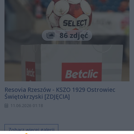
86 zdjęć
Resovia Rzeszów - KSZO 1929 Ostrowiec
Świętokrzyski [ZDJĘCIA]
11.06.2026 01:18
Zobacz więcej galerii