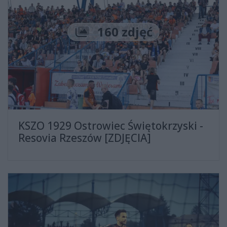
Liczba zdjęć
160 zdjęć
KSZO 1929 Ostrowiec Świętokrzyski -
Resovia Rzeszów [ZDJĘCIA]