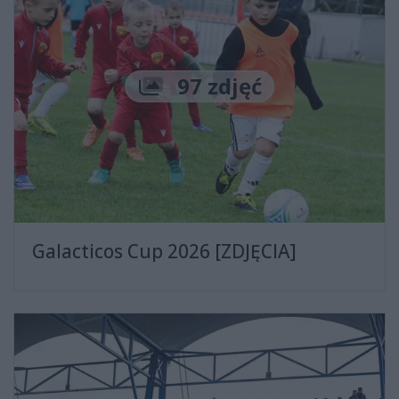
Liczba zdjęć
97 zdjęć
Galacticos Cup 2026 [ZDJĘCIA]