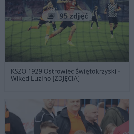
Liczba zdjęć
95 zdjęć
KSZO 1929 Ostrowiec Świętokrzyski -
Wikęd Luzino [ZDJĘCIA]