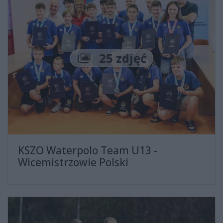
Liczba zdjęć
25 zdjęć
KSZO Waterpolo Team U13 -
Wicemistrzowie Polski