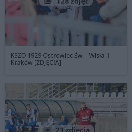
Liczba zdjęć
128 zdjęć
KSZO 1929 Ostrowiec Św. - Wisła II
Kraków [ZDJĘCIA]
Liczba zdjęć
23 zdjęcia