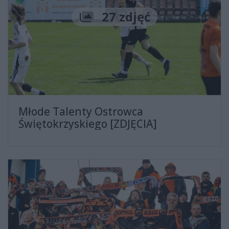
Liczba zdjęć
27 zdjęć
Młode Talenty Ostrowca
Świętokrzyskiego [ZDJĘCIA]