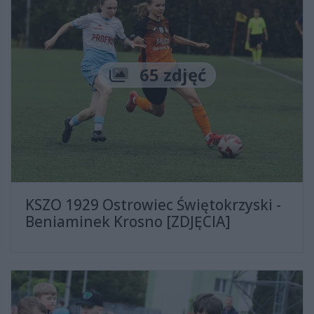
Liczba zdjęć
65 zdjęć
KSZO 1929 Ostrowiec Świętokrzyski -
Beniaminek Krosno [ZDJĘCIA]