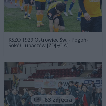
KSZO 1929 Ostrowiec Św. - Pogoń-
Sokół Lubaczów [ZDJĘCIA]
Liczba zdjęć
63 zdjęcia