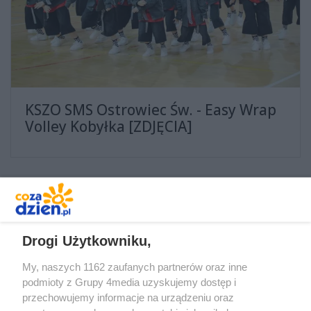
KSZO SMS Ostrowiec Św. - Easy Wrap
Volley Kobyłka [ZDJĘCIA]
1
2
3
4
...
Drogi Użytkowniku,
My, naszych 1162 zaufanych partnerów oraz inne
podmioty z Grupy 4media uzyskujemy dostęp i
przechowujemy informacje na urządzeniu oraz