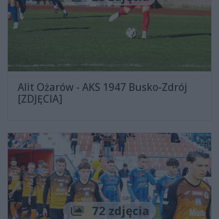
Alit Ożarów - AKS 1947 Busko-Zdrój
[ZDJĘCIA]
Liczba zdjęć
72 zdjęcia