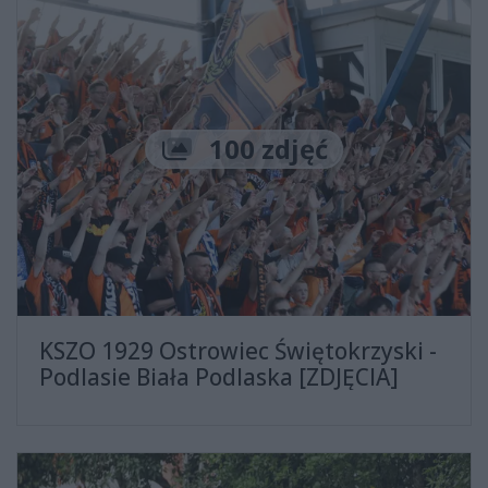
Liczba zdjęć
100 zdjęć
KSZO 1929 Ostrowiec Świętokrzyski -
Podlasie Biała Podlaska [ZDJĘCIA]