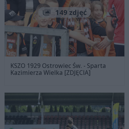
Liczba zdjęć
149 zdjęć
KSZO 1929 Ostrowiec Św. - Sparta
Kazimierza Wielka [ZDJĘCIA]