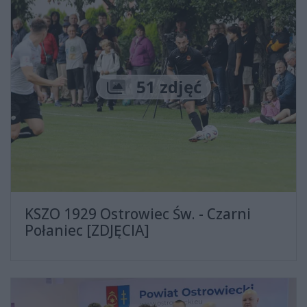
Liczba zdjęć
51 zdjęć
KSZO 1929 Ostrowiec Św. - Czarni
Połaniec [ZDJĘCIA]