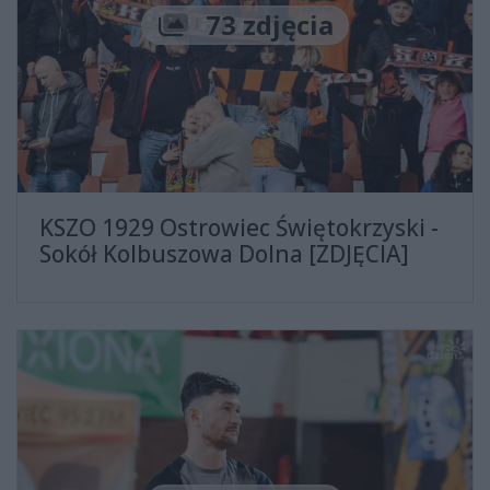
Liczba zdjęć
73 zdjęcia
KSZO 1929 Ostrowiec Świętokrzyski -
Sokół Kolbuszowa Dolna [ZDJĘCIA]