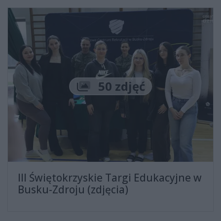
Liczba zdjęć
50 zdjęć
III Świętokrzyskie Targi Edukacyjne w
Busku-Zdroju (zdjęcia)