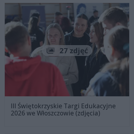
Liczba zdjęć
27 zdjęć
III Świętokrzyskie Targi Edukacyjne
2026 we Włoszczowie (zdjęcia)