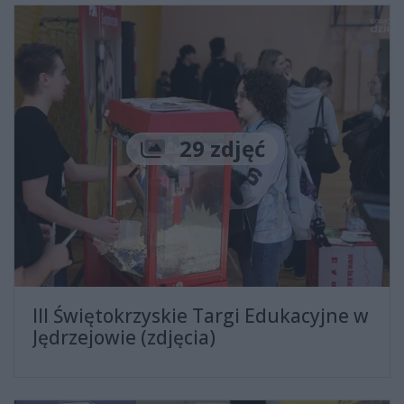
Liczba zdjęć
29 zdjęć
III Świętokrzyskie Targi Edukacyjne w
Jędrzejowie (zdjęcia)