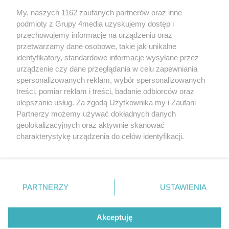
My, naszych 1162 zaufanych partnerów oraz inne
podmioty z Grupy 4media uzyskujemy dostęp i
przechowujemy informacje na urządzeniu oraz
przetwarzamy dane osobowe, takie jak unikalne
identyfikatory, standardowe informacje wysyłane przez
urządzenie czy dane przeglądania w celu zapewniania
spersonalizowanych reklam, wybór spersonalizowanych
treści, pomiar reklam i treści, badanie odbiorców oraz
Prywatność
Reklama
Redakcja
Praca Kielce
ulepszanie usług. Za zgodą Użytkownika my i Zaufani
Partnerzy możemy używać dokładnych danych
geolokalizacyjnych oraz aktywnie skanować
charakterystykę urządzenia do celów identyfikacji.
Ponieważ cenimy Twoją prywatność, prosimy o zgodę na
Szukaj
korzystanie z tych technologii poprzez kliknięcie
„Akceptuję”. Zgoda jest dobrowolna i zawsze możesz ją
zmienić/wycofać klikając przycisk ustawień prywatności
Facebook.com
Youtube.com
PARTNERZY
USTAWIENIA
znajdujący się w lewym dolnym rogu strony
. Niektóre
rodzaje przetwarzania danych nie wymagają zgody
użytkownika, ale masz prawo sprzeciwić się takiemu
Akceptuję
przetwarzaniu. Preferencje będą miały zastosowania tylko