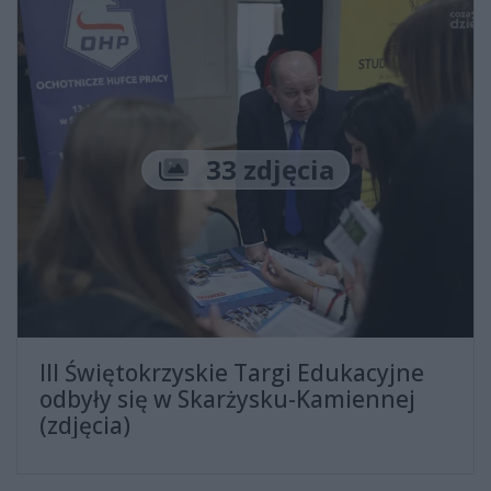
Liczba zdjęć
33 zdjęcia
III Świętokrzyskie Targi Edukacyjne
odbyły się w Skarżysku-Kamiennej
(zdjęcia)