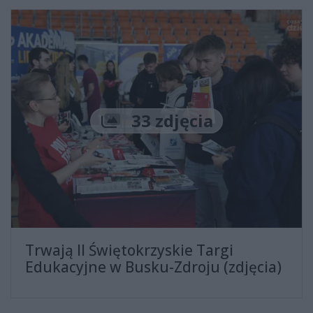
Liczba zdjęć
33 zdjęcia
Trwają II Świętokrzyskie Targi
Edukacyjne w Busku-Zdroju (zdjęcia)