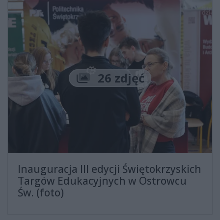
Liczba zdjęć
26 zdjęć
Inauguracja III edycji Świętokrzyskich
Targów Edukacyjnych w Ostrowcu
Św. (foto)