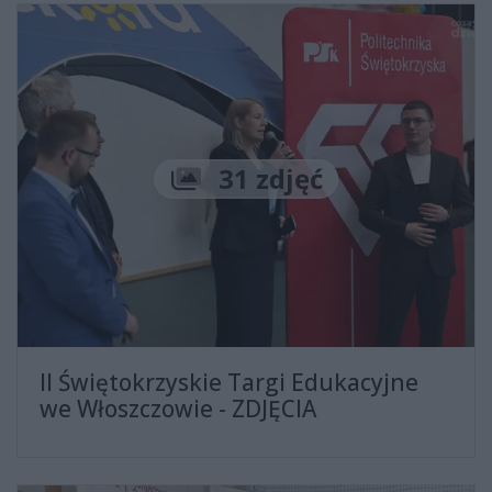
Liczba zdjęć
31 zdjęć
II Świętokrzyskie Targi Edukacyjne
we Włoszczowie - ZDJĘCIA