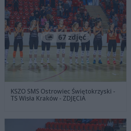
Liczba zdjęć
67 zdjęć
KSZO SMS Ostrowiec Świętokrzyski -
TS Wisła Kraków - ZDJĘCIA