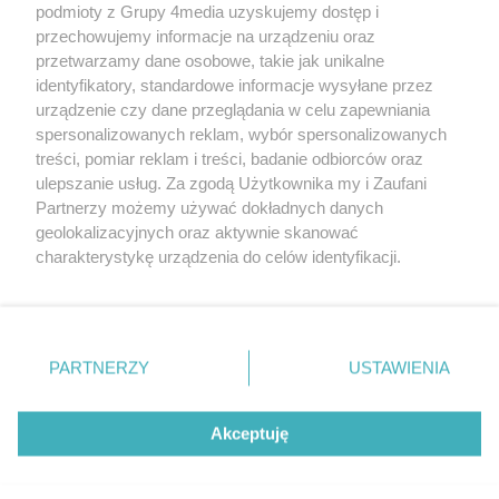
podmioty z Grupy 4media uzyskujemy dostęp i
przechowujemy informacje na urządzeniu oraz
przetwarzamy dane osobowe, takie jak unikalne
identyfikatory, standardowe informacje wysyłane przez
urządzenie czy dane przeglądania w celu zapewniania
spersonalizowanych reklam, wybór spersonalizowanych
treści, pomiar reklam i treści, badanie odbiorców oraz
Prywatność
Reklama
Redakcja
Praca Kielce
ulepszanie usług. Za zgodą Użytkownika my i Zaufani
Partnerzy możemy używać dokładnych danych
geolokalizacyjnych oraz aktywnie skanować
charakterystykę urządzenia do celów identyfikacji.
Ponieważ cenimy Twoją prywatność, prosimy o zgodę na
Szukaj
korzystanie z tych technologii poprzez kliknięcie
„Akceptuję”. Zgoda jest dobrowolna i zawsze możesz ją
zmienić/wycofać klikając przycisk ustawień prywatności
Facebook.com
Youtube.com
PARTNERZY
USTAWIENIA
znajdujący się w lewym dolnym rogu strony
. Niektóre
rodzaje przetwarzania danych nie wymagają zgody
użytkownika, ale masz prawo sprzeciwić się takiemu
Akceptuję
przetwarzaniu. Preferencje będą miały zastosowania tylko
na tej witrynie.
CMS portalu
przygotowany przez