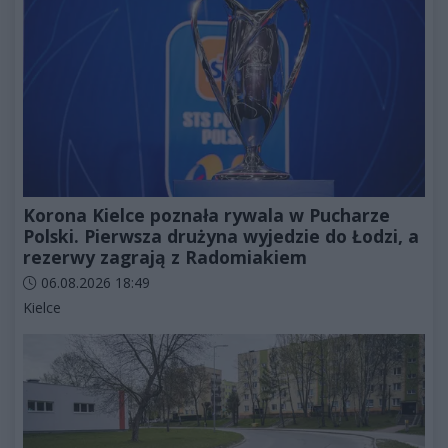
Korona Kielce poznała rywala w Pucharze
Polski. Pierwsza drużyna wyjedzie do Łodzi, a
rezerwy zagrają z Radomiakiem
Data dodania artykułu:
06.08.2026 18:49
Kategorie artykułu:
Kielce