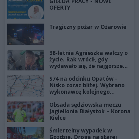
GIEŁDA PRACY - NOWE
OFERTY
Tragiczny pożar w Ożarowie
38-letnia Agnieszka walczy o
życie. Rak wrócił, gdy
wydawało się, że najgorsze
już minęło
S74 na odcinku Opatów -
Nisko coraz bliżej. Wybrano
wykonawcę kolejnego
odcinka
Obsada sędziowska meczu
Jagiellonia Białystok – Korona
Kielce
Śmiertelny wypadek w
Gozdzie. Droga na starej