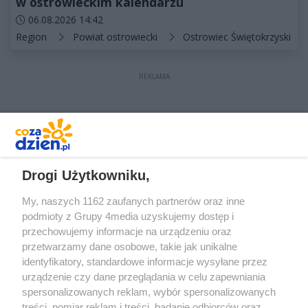
w ostrowieckim kalendarzu
Data dodania artykułu:
06.08.2026 14:42
Kategorie artykułu:
Region
Powiat ostrowiecki
Ostrowiec Świętokrzyski
REKLAMA
REKLAMA
Drogi Użytkowniku,
My, naszych 1162 zaufanych partnerów oraz inne
podmioty z Grupy 4media uzyskujemy dostęp i
przechowujemy informacje na urządzeniu oraz
przetwarzamy dane osobowe, takie jak unikalne
identyfikatory, standardowe informacje wysyłane przez
urządzenie czy dane przeglądania w celu zapewniania
spersonalizowanych reklam, wybór spersonalizowanych
treści, pomiar reklam i treści, badanie odbiorców oraz