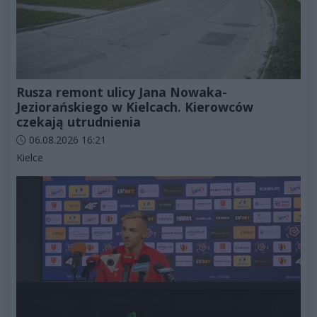
Rusza remont ulicy Jana Nowaka-
Jeziorańskiego w Kielcach. Kierowców
czekają utrudnienia
Data dodania artykułu:
06.08.2026 16:21
Kategorie artykułu:
Kielce