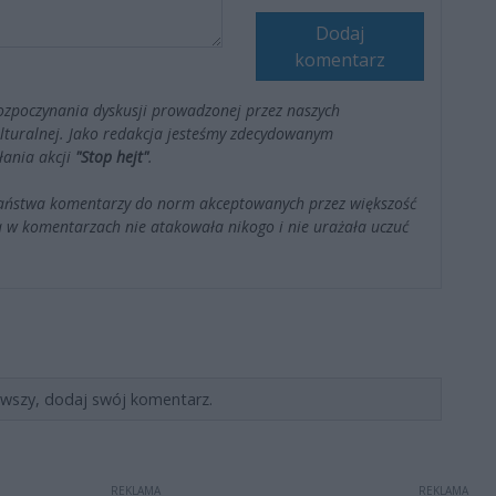
Dodaj
komentarz
ozpoczynania dyskusji prowadzonej przez naszych
kulturalnej. Jako redakcja jesteśmy zdecydowanym
łania akcji
"Stop hejt"
.
Państwa komentarzy do norm akceptowanych przez większość
 w komentarzach nie atakowała nikogo i nie urażała uczuć
rwszy, dodaj swój komentarz.
REKLAMA
REKLAMA