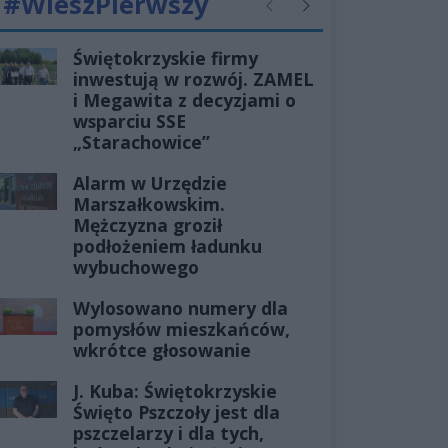
#WieszPierwszy
Poprzednie
Następne
Świętokrzyskie firmy
inwestują w rozwój. ZAMEL
i Megawita z decyzjami o
wsparciu SSE
„Starachowice”
Alarm w Urzędzie
Marszałkowskim.
Mężczyzna groził
podłożeniem ładunku
wybuchowego
Wylosowano numery dla
pomysłów mieszkańców,
wkrótce głosowanie
J. Kuba: Świętokrzyskie
Święto Pszczoły jest dla
pszczelarzy i dla tych,