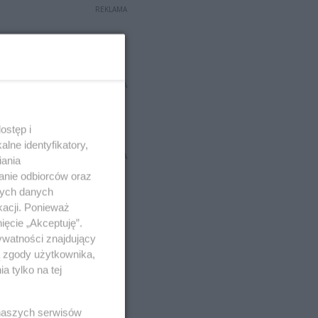
REKLAMA
REKLAMA
ostęp i
lne identyfikatory,
REKLAMA
iania
anie odbiorców oraz
nych danych
kacji. Ponieważ
ięcie „Akceptuję”.
ywatności znajdujący
ą zgody użytkownika,
 tylko na tej
 naszych serwisów