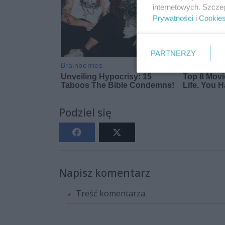
internetowych. Szcze
Prywatności
i
Cookie
PARTNERZY
Podziel się
Napisz komentarz
Treść komentarza