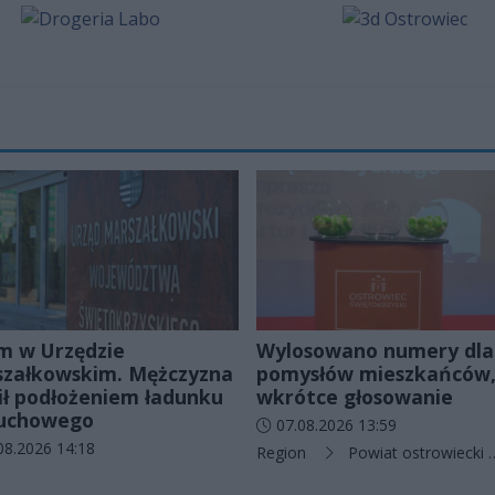
m w Urzędzie
Wylosowano numery dla
załkowskim. Mężczyzna
pomysłów mieszkańców
ił podłożeniem ładunku
wkrótce głosowanie
uchowego
Data dodania artykułu:
07.08.2026 13:59
odania artykułu:
08.2026 14:18
Kategorie artykułu:
Region
Powiat ostrowiecki
rie artykułu: