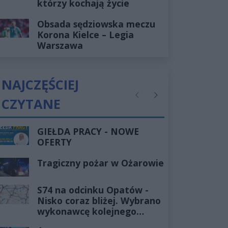
którzy kochają życie
Obsada sędziowska meczu
Korona Kielce – Legia
Warszawa
NAJCZĘŚCIEJ
CZYTANE
Poprzednie
Następne
GIEŁDA PRACY - NOWE
OFERTY
Tragiczny pożar w Ożarowie
S74 na odcinku Opatów -
Nisko coraz bliżej. Wybrano
wykonawcę kolejnego
odcinka