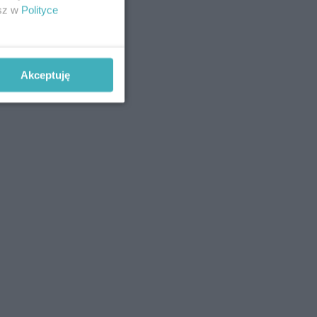
esz w
Polityce
Akceptuję