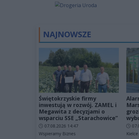
NAJNOWSZE
Świętokrzyskie firmy
Alar
inwestują w rozwój. ZAMEL i
Mars
Megawita z decyzjami o
groz
wsparciu SSE „Starachowice”
wyb
Data dodania artykułu:
Data d
07.08.2026 14:47
07.
Kategorie artykułu:
Katego
Wspieramy Biznes
Kielce