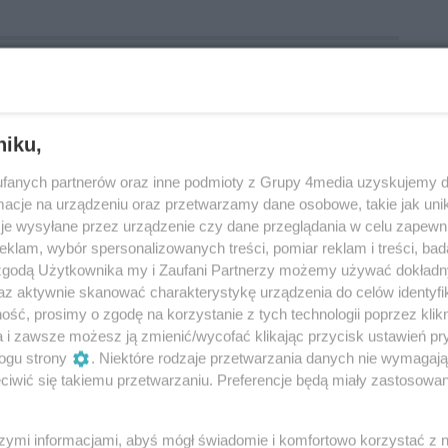
1
niku,
fanych partnerów oraz inne podmioty z Grupy 4media uzyskujemy d
cje na urządzeniu oraz przetwarzamy dane osobowe, takie jak unika
je wysyłane przez urządzenie czy dane przeglądania w celu zapewn
klam, wybór spersonalizowanych treści, pomiar reklam i treści, bad
 zgodą Użytkownika my i Zaufani Partnerzy możemy używać dokład
az aktywnie skanować charakterystykę urządzenia do celów identyfi
ść, prosimy o zgodę na korzystanie z tych technologii poprzez klikn
a i zawsze możesz ją zmienić/wycofać klikając przycisk ustawień pr
ogu strony
. Niektóre rodzaje przetwarzania danych nie wymagaj
iwić się takiemu przetwarzaniu. Preferencje będą miały zastosowania
szymi informacjami, abyś mógł świadomie i komfortowo korzystać z