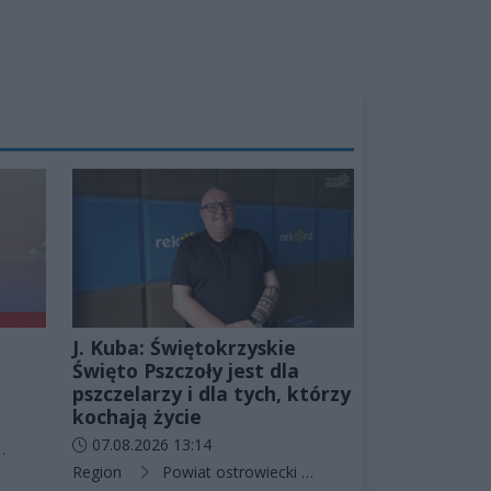
J. Kuba: Świętokrzyskie
,
Święto Pszczoły jest dla
pszczelarzy i dla tych, którzy
kochają życie
Data dodania artykułu:
07.08.2026 13:14
Ostrowiec Świętokrzyski
Kategorie artykułu:
Region
Powiat ostrowiecki
Bałtów