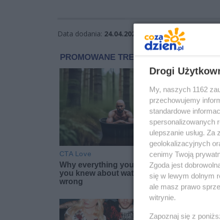
Data dodania:
24.04.2026 10:33
Wyświetleń:
1
Drogi Użytkow
My, naszych 1162 zau
przechowujemy informa
standardowe informac
spersonalizowanych re
ulepszanie usług. Za
geolokalizacyjnych or
cenimy Twoją prywatno
Zgoda jest dobrowoln
się w lewym dolnym r
ale masz prawo sprzec
witrynie.
Zapoznaj się z poniż