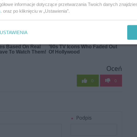
gółowe informacje dotyczące przetwarzania Twoich danych znajdzi
s
. oraz po kliknięciu w „Ustawienia”.
USTAWIENIA
Oceń
0
0
Podpis