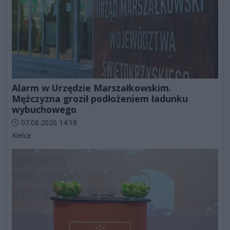
Alarm w Urzędzie Marszałkowskim.
Mężczyzna groził podłożeniem ładunku
wybuchowego
Data dodania artykułu:
07.08.2026 14:18
Kategorie artykułu:
Kielce