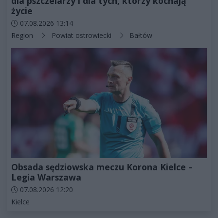
dla pszczelarzy i dla tych, którzy kochają
życie
Data dodania artykułu:
07.08.2026 13:14
Kategorie artykułu:
Region
Powiat ostrowiecki
Bałtów
Obsada sędziowska meczu Korona Kielce –
Legia Warszawa
Data dodania artykułu:
07.08.2026 12:20
Kategorie artykułu:
Kielce