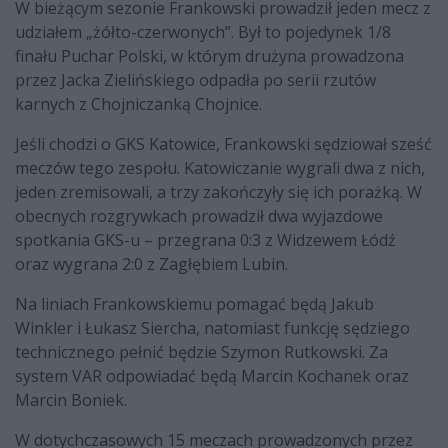
W bieżącym sezonie Frankowski prowadził jeden mecz z
udziałem „żółto-czerwonych”. Był to pojedynek 1/8
finału Puchar Polski, w którym drużyna prowadzona
przez Jacka Zielińskiego odpadła po serii rzutów
karnych z Chojniczanką Chojnice.
Jeśli chodzi o GKS Katowice, Frankowski sędziował sześć
meczów tego zespołu. Katowiczanie wygrali dwa z nich,
jeden zremisowali, a trzy zakończyły się ich porażką. W
obecnych rozgrywkach prowadził dwa wyjazdowe
spotkania GKS-u – przegrana 0:3 z Widzewem Łódź
oraz wygrana 2:0 z Zagłębiem Lubin.
Na liniach Frankowskiemu pomagać będą Jakub
Winkler i Łukasz Siercha, natomiast funkcję sędziego
technicznego pełnić będzie Szymon Rutkowski. Za
system VAR odpowiadać będą Marcin Kochanek oraz
Marcin Boniek.
W dotychczasowych 15 meczach prowadzonych przez