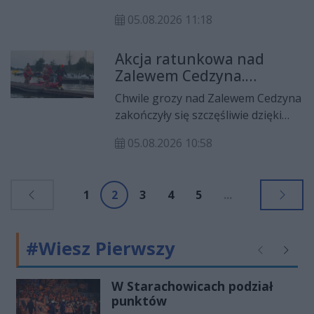
pierwszego w nowym sezonie
05.08.2026 11:18
spotkania kibiców z zawodnikami
Industrii Kielce. Klub przygotował
Akcja ratunkowa nad
specjalne wydarzenie dla
Zalewem Cedzyna.
posiadaczy karnetów na rozgrywki
Współpraca służb
2026/2027, którzy będą mogli
Chwile grozy nad Zalewem Cedzyna
uratowała życie 19-latka
obejrzeć otwarty trening zespołu, a
zakończyły się szczęśliwie dzięki
następnie wziąć udział we
szybkiej reakcji i współpracy wielu
wspólnym grillu z piłkarzami
05.08.2026 10:58
służb. Wieczorem rozpoczęła się
ręcznymi.
dramatyczna walka z czasem o życie
19-letniego mężczyzny, który
1
2
3
4
5
...
potrzebował natychmiastowej
pomocy.
#Wiesz Pierwszy
Poprzednie
Następ
W Starachowicach podział
punktów