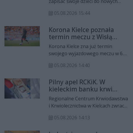
zapisać swoje dzieci do nowych
„Machiny” oraz dyrektor
żłobków samorządowych w
artystyczny Sopot Festival.
05.08.2026 15:44
Kielcach, powinni się pospieszyć.
Do piątku, 7 sierpnia, trwa etap
Korona Kielce poznała
wprowadzania danych maluchów
termin meczu z Wisłą
do systemu elektronicznego
Płock. Spotkanie otworzy
naboru.
Korona Kielce zna już termin
6. kolejkę Ekstraklasy
swojego wyjazdowego meczu w 6.
kolejce PKO BP Ekstraklasy. Zespół
05.08.2026 14:40
prowadzony przez Jacka
Zielińskiego zmierzy się z Wisłą
Pilny apel RCKiK. W
Płock w piątek, 28 sierpnia.
kieleckim banku krwi
Pierwszy gwizdek zaplanowano na
brakuje niemal wszystkich
godzinę 18:00.
Regionalne Centrum Krwiodawstwa
grup
i Krwiolecznictwa w Kielcach zwraca
się z pilnym apelem do
05.08.2026 14:13
mieszkańców o oddawanie krwi. W
okresie wakacyjnym liczba dawców