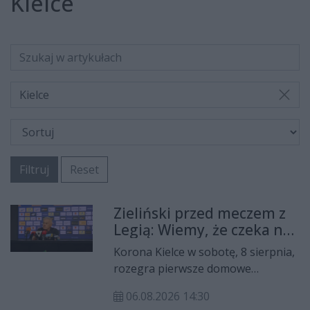
Kielce
Kielce
Filtruj
Reset
Zieliński przed meczem z
Legią: Wiemy, że czeka nas
spotkanie wysokiej rangi
Korona Kielce w sobotę, 8 sierpnia,
rozegra pierwsze domowe
spotkanie w nowym sezonie PKO
06.08.2026 14:30
BP Ekstraklasy. Na Exbud Arenie