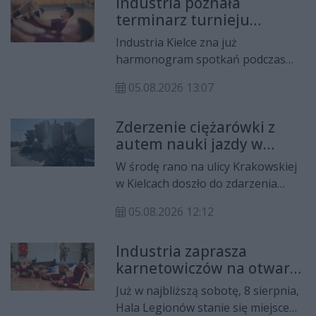
Industria poznała
tradycyjnie spada, jednak
terminarz turnieju
zapotrzebowanie na krew w
towarzyskiego w
szpitalach pozostaje niezmiennie
Industria Kielce zna już
Hiszpanii. Wiemy, gdzie
wysokie.
harmonogram spotkań podczas
będzie można obejrzeć
turnieju towarzyskiego ICT
ostatni sprawdzian
05.08.2026 13:07
Cantabria Infinita w Santander.
kielczan przed nowym
Mistrzowie Polski rozegrają tam
sezonem
Zderzenie ciężarówki z
trzy mecze, a cały wyjazd będzie
autem nauki jazdy w
ostatnim etapem przygotowań
Kielcach. Kursant
przed rozpoczęciem sezonu
W środę rano na ulicy Krakowskiej
zatrzymał się przed
2026/2027.
w Kielcach doszło do zdarzenia
przejściem
drogowego z udziałem pojazdu
05.08.2026 12:12
nauki jazdy i samochodu
ciężarowego. Jedna osoba trafiła do
Industria zaprasza
szpitala.
karnetowiczów na otwarty
trening i grill z
Już w najbliższą sobotę, 8 sierpnia,
zawodnikami
Hala Legionów stanie się miejscem