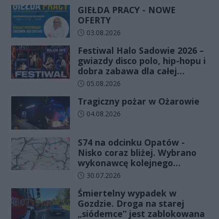
GIEŁDA PRACY - NOWE
OFERTY
Data dodania artykułu:
03.08.2026
Festiwal Halo Sadowie 2026 –
gwiazdy disco polo, hip-hopu i
dobra zabawa dla całej
rodziny!
Data dodania artykułu:
05.08.2026
Tragiczny pożar w Ożarowie
Data dodania artykułu:
04.08.2026
S74 na odcinku Opatów -
Nisko coraz bliżej. Wybrano
wykonawcę kolejnego
odcinka
Data dodania artykułu:
30.07.2026
Śmiertelny wypadek w
Gozdzie. Droga na starej
„siódemce” jest zablokowana