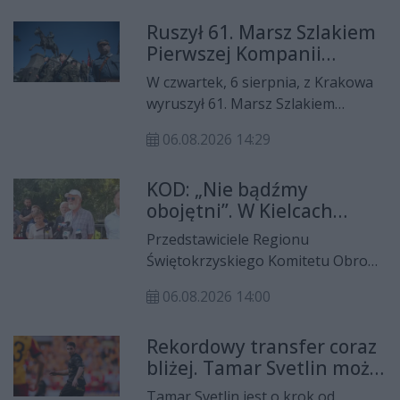
zmierzy się z Legią Warszawa, a
Ruszył 61. Marsz Szlakiem
pierwszy gwizdek zaplanowano na
Pierwszej Kompanii
godzinę 20:15. Przed spotkaniem
Kadrowej
trener Jacek Zieliński mówił o
W czwartek, 6 sierpnia, z Krakowa
sytuacji kadrowej, możliwym
wyruszył 61. Marsz Szlakiem
odejściu Tamara Svetlina, zmianach
Pierwszej Kompanii Kadrowej.
w składzie oraz planie na starcie z
06.08.2026 14:29
Uczestnicy tradycyjnej „Kadrówki” w
aktualnym liderem rozgrywek.
ciągu sześciu dni pokonają około
KOD: „Nie bądźmy
120 kilometrów, podążając
obojętni”. W Kielcach
historycznym szlakiem strzelców
zaprezentowano
Józefa Piłsudskiego z Krakowa do
Przedstawiciele Regionu
ogólnopolską akcję
Kielc.
Świętokrzyskiego Komitetu Obrony
przeciwko nienawiści
Demokracji podczas czwartkowej
06.08.2026 14:00
konferencji prasowej w Kielcach
przedstawili założenia
Rekordowy transfer coraz
ogólnopolskiej akcji „Nie bądź
bliżej. Tamar Svetlin może
obojętny”. Jej celem jest sprzeciw
odejść z Korony Kielce
wobec narastających przejawów
Tamar Svetlin jest o krok od