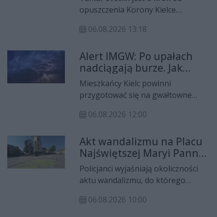
hejtu, ksenofobii i przemocy oraz
opuszczenia Korony Kielce.
zachęcenie mieszkańców do
Słoweński pomocnik prowadzi
okazywania solidarności osobom
06.08.2026 13:18
zaawansowane rozmowy z
doświadczającym dyskryminacji.
francuskim AS Saint-Étienne, a jeśli
Alert IMGW: Po upałach
transfer zostanie sfinalizowany,
nadciągają burze. Jak
będzie to najwyższa sprzedaż
zadbać o bezpieczeństwo?
piłkarza w historii kieleckiego
Mieszkańcy Kielc powinni
klubu.
przygotować się na gwałtowne
załamanie pogody. Instytut
06.08.2026 12:00
Meteorologii i Gospodarki Wodnej
wydał ostrzeżenie drugiego stopnia
Akt wandalizmu na Placu
przed burzami, które będzie
Najświętszej Maryi Panny
obowiązywać od godziny 14:00 w
w Kielcach. Policja
czwartek, 6 sierpnia, do godziny
Policjanci wyjaśniają okoliczności
prowadzi czynności
8:00 w piątek, 7 sierpnia.
aktu wandalizmu, do którego
doszło w czwartek, 6 sierpnia, na
06.08.2026 10:00
Placu Najświętszej Maryi Panny w
Kielcach. Nieznana dotąd osoba