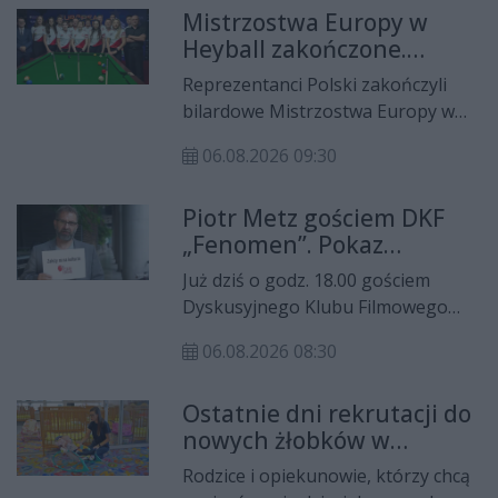
Mistrzostwa Europy w
namalowała farbą napis na
Heyball zakończone.
nawierzchni placu.
Reprezentacja Polski
Reprezentanci Polski zakończyli
wywalczyła trzy medale
bilardowe Mistrzostwa Europy w
Heyball rozgrywane w Kielcach z
06.08.2026 09:30
trzema medalami. Radosław Babica
został wicemistrzem Europy w
Piotr Metz gościem DKF
rywalizacji indywidualnej, Dalia
„Fenomen”. Pokaz
Alska wywalczyła brąz, a
kultowego filmu
reprezentacja Polski kobiet
Już dziś o godz. 18.00 gościem
„Monterey Pop” w
sięgnęła po srebrny medal w
Dyskusyjnego Klubu Filmowego
odrestaurowanej wersji 4K
turnieju drużynowym.
„Fenomen” będzie Piotr Metz –
06.08.2026 08:30
jeden z najbardziej cenionych
polskich dziennikarzy muzycznych,
Ostatnie dni rekrutacji do
wieloletni współtwórca i dyrektor
nowych żłobków w
muzyczny Radia RMF FM, związany
Kielcach. Rodzice mają
z Programem Trzecim Polskiego
Rodzice i opiekunowie, którzy chcą
czas do piątku
Radia, były redaktor naczelny