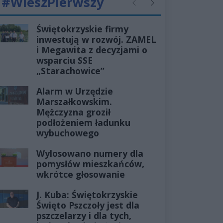
#WieszPierwszy
Poprzednie
Następne
Świętokrzyskie firmy
inwestują w rozwój. ZAMEL
i Megawita z decyzjami o
wsparciu SSE
„Starachowice”
Alarm w Urzędzie
Marszałkowskim.
Mężczyzna groził
podłożeniem ładunku
wybuchowego
Wylosowano numery dla
pomysłów mieszkańców,
wkrótce głosowanie
J. Kuba: Świętokrzyskie
Święto Pszczoły jest dla
pszczelarzy i dla tych,