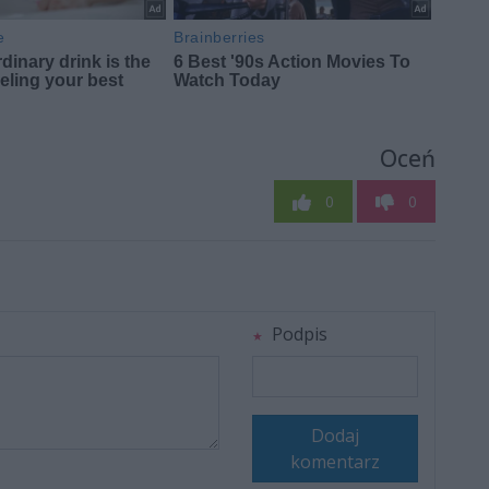
Oceń
0
0
Podpis
Dodaj
komentarz