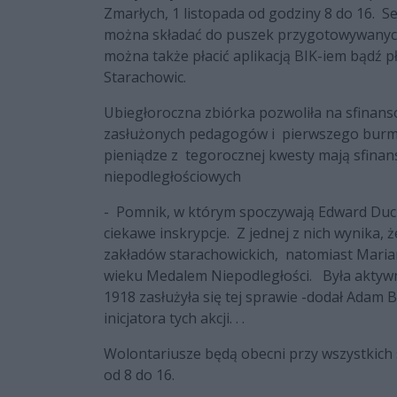
Zmarłych, 1 listopada od godziny 8 do 16.
Se
można składać do puszek przygotowywanych
można także płacić aplikacją BIK-iem bądź p
Starachowic.
Ubiegłoroczna zbiórka pozwoliła na sfinan
zasłużonych pedagogów i pierwszego burmis
pieniądze z tegorocznej kwesty mają sfina
niepodległościowych
-
Pomnik, w którym spoczywają Edward Duc
ciekawe inskrypcje.
Z jednej z nich wynika,
zakładów starachowickich,
natomiast Marian
wieku Medalem Niepodległości.
Była aktyw
1918 zasłużyła się tej sprawie -
dodał Adam Br
inicjatora tych akcji. . .
Wolontariusze będą obecni przy wszystkich 
od 8 do 16.