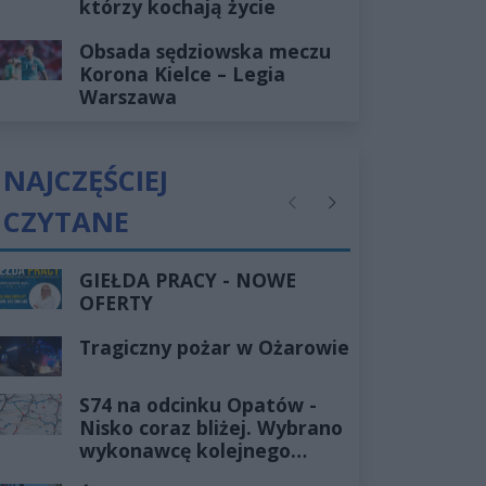
którzy kochają życie
Obsada sędziowska meczu
Korona Kielce – Legia
Warszawa
NAJCZĘŚCIEJ
CZYTANE
Poprzednie
Następne
GIEŁDA PRACY - NOWE
OFERTY
Tragiczny pożar w Ożarowie
S74 na odcinku Opatów -
Nisko coraz bliżej. Wybrano
wykonawcę kolejnego
odcinka