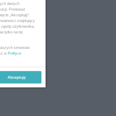
nych danych
kacji. Ponieważ
ięcie „Akceptuję”.
ywatności znajdujący
ą zgody użytkownika,
 tylko na tej
 naszych serwisów
esz w
Polityce
Akceptuję