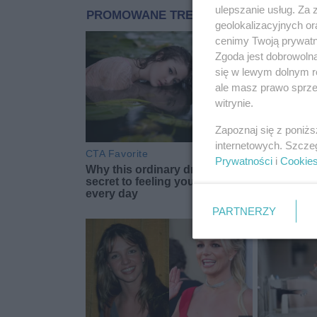
ulepszanie usług. Za
geolokalizacyjnych or
cenimy Twoją prywatno
Zgoda jest dobrowoln
się w lewym dolnym r
ale masz prawo sprzec
witrynie.
Zapoznaj się z poniż
internetowych. Szcze
Prywatności
i
Cookie
PARTNERZY