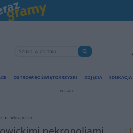
LCE
OSTROWIEC ŚWIĘTOKRZYSKI
ZDJĘCIA
EDUKACJA
REKLAMA
ckimi nekropoliami
howickimi nekropoliami