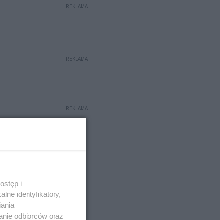
REKLAMA
REKLAMA
REKLAMA
ostęp i
lne identyfikatory,
iania
anie odbiorców oraz