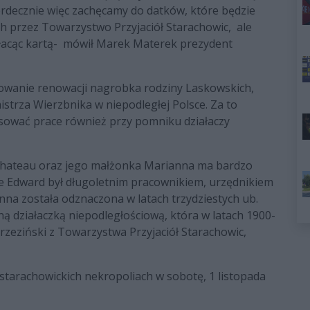
rdecznie więc zachęcamy do datków, które będzie
 przez Towarzystwo Przyjaciół Starachowic,
ale
łacąc kartą-
mówił Marek Materek prezydent
sowanie renowacji nagrobka rodziny Laskowskich,
trza Wierzbnika w niepodległej Polsce. Za to
nsować prace również przy pomniku działaczy
hateau oraz jego małżonka Marianna m
a bardzo
 że Edward był długoletnim pracownikiem, urzędnikiem
na została odznaczona w latach trzydziestych ub.
ną działaczką niepodległościową, która w latach 1900-
zeziński z Towarzystwa Przyjaciół Starachowic,
starachowickich nekropoliach w sobotę, 1 listopada