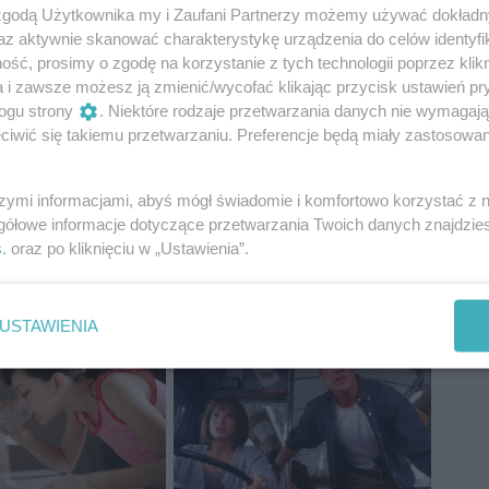
 zgodą Użytkownika my i Zaufani Partnerzy możemy używać dokład
az aktywnie skanować charakterystykę urządzenia do celów identyfi
ść, prosimy o zgodę na korzystanie z tych technologii poprzez klikn
a i zawsze możesz ją zmienić/wycofać klikając przycisk ustawień pr
ogu strony
. Niektóre rodzaje przetwarzania danych nie wymagaj
iwić się takiemu przetwarzaniu. Preferencje będą miały zastosowania
szymi informacjami, abyś mógł świadomie i komfortowo korzystać z
gółowe informacje dotyczące przetwarzania Twoich danych znajdzi
s
. oraz po kliknięciu w „Ustawienia”.
USTAWIENIA