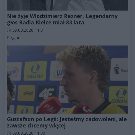
Nie żyje Włodzimierz Rezner. Legendarny
głos Radia Kielce miał 83 lata
Data dodania artykułu:
09.08.2026 11:31
Kategorie artykułu:
Region
Gustafson po Legii: Jesteśmy zadowoleni, ale
zawsze chcemy więcej
Data dodania artykułu:
09.08.2026 11:30