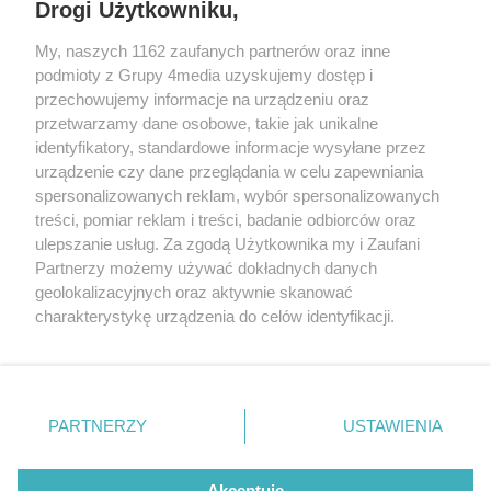
Drogi Użytkowniku,
My, naszych 1162 zaufanych partnerów oraz inne
podmioty z Grupy 4media uzyskujemy dostęp i
przechowujemy informacje na urządzeniu oraz
przetwarzamy dane osobowe, takie jak unikalne
identyfikatory, standardowe informacje wysyłane przez
urządzenie czy dane przeglądania w celu zapewniania
spersonalizowanych reklam, wybór spersonalizowanych
treści, pomiar reklam i treści, badanie odbiorców oraz
Prywatność
Reklama
Redakcja
Praca Kielce
ulepszanie usług. Za zgodą Użytkownika my i Zaufani
Partnerzy możemy używać dokładnych danych
geolokalizacyjnych oraz aktywnie skanować
charakterystykę urządzenia do celów identyfikacji.
Ponieważ cenimy Twoją prywatność, prosimy o zgodę na
Szukaj
korzystanie z tych technologii poprzez kliknięcie
„Akceptuję”. Zgoda jest dobrowolna i zawsze możesz ją
zmienić/wycofać klikając przycisk ustawień prywatności
Facebook.com
Youtube.com
PARTNERZY
USTAWIENIA
znajdujący się w lewym dolnym rogu strony
. Niektóre
rodzaje przetwarzania danych nie wymagają zgody
użytkownika, ale masz prawo sprzeciwić się takiemu
Akceptuję