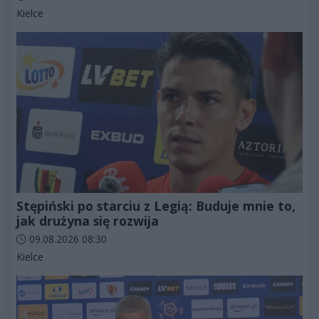
Kategorie artykułu:
Kielce
Stępiński po starciu z Legią: Buduje mnie to,
jak drużyna się rozwija
Data dodania artykułu:
09.08.2026 08:30
Kategorie artykułu:
Kielce