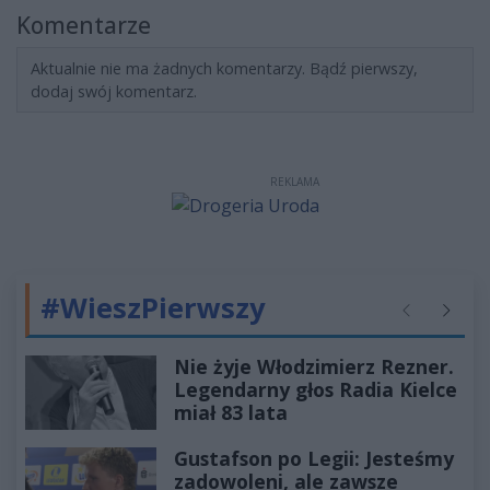
Komentarze
Aktualnie nie ma żadnych komentarzy. Bądź pierwszy,
dodaj swój komentarz.
REKLAMA
#WieszPierwszy
Poprzednie
Następ
Nie żyje Włodzimierz Rezner.
Legendarny głos Radia Kielce
miał 83 lata
Gustafson po Legii: Jesteśmy
zadowoleni, ale zawsze