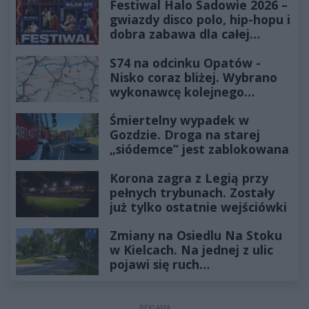
Festiwal Halo Sadowie 2026 –
gwiazdy disco polo, hip-hopu i
dobra zabawa dla całej
rodziny!
S74 na odcinku Opatów -
Nisko coraz bliżej. Wybrano
wykonawcę kolejnego
odcinka
Śmiertelny wypadek w
Gozdzie. Droga na starej
„siódemce” jest zablokowana
Korona zagra z Legią przy
pełnych trybunach. Zostały
już tylko ostatnie wejściówki
Zmiany na Osiedlu Na Stoku
w Kielcach. Na jednej z ulic
pojawi się ruch
jednokierunkowy
REKLAMA