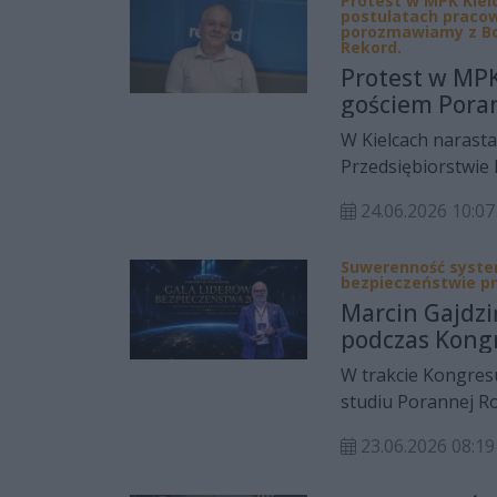
Protest w MPK Kielc
wykluczonych. I pr
postulatach pracow
deklaracji. Zaczyna
porozmawiamy z Bo
Rekord.
drugim człowieku.
Protest w MPK 
gościem Pora
W Kielcach narasta
Przedsiębiorstwie 
możliwości podjęci
24.06.2026 10:07
które – ich zdanie
Pracownicy MPK ala
Suwerenność syste
większe obawy zaró
bezpieczeństwie pr
zatrudnienia. W pr
Marcin Gajdz
kondycji finansowe
podczas Kong
dalszego funkcjonowani
W trakcie Kongre
jest już przesądzo
studiu Porannej R
Czy mieszkańcy po
IBM w Polsce i kra
autobusów? A może
23.06.2026 08:19
sztucznej intelige
zakończenie sporu przy s
które coraz mocnie
porozmawiamy podc