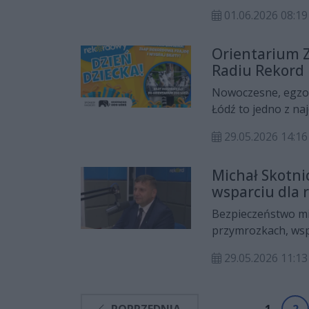
opowiedziała o tym
01.06.2026 08:
Dziecięcej w Pacan
Bajkowy Korowód i
Orientarium Z
ponownie stanie si
Radiu Rekord
energii.
Nowoczesne, egzoty
Łódź to jedno z na
akwaria, podwodny 
29.05.2026 14:16
odwiedzający mogą
Wschodniej. A już 
Michał Skotni
rodzinne wejściów
wsparciu dla
organizowanym pr
Bezpieczeństwo mi
przymrozkach, wsp
jakimi mierzy się 
29.05.2026 11:13
mówił Michał Skotn
poruszono również 
ludności i przyszło
POPRZEDNIA
1
2