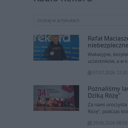
Rafał Maciasz
niebezpieczn
Wakacyjne, bezpłat
uczestników, a w k
listopadowej gali K
07.07.2026 12:30
sportów walki w Ki
wydarzeniem organ
Poznaliśmy la
Rekord opowiadał 
Dziką Różę”
Za nami uroczysta 
Różę”, podczas kt
2025/2026 Teatru 
29.06.2026 08:59
przyznali widzowie