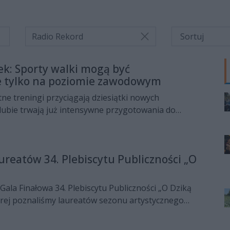
Radio Rekord
ek: Sporty walki mogą być
e tylko na poziomie zawodowym
ne treningi przyciągają dziesiątki nowych
lubie trwają już intensywne przygotowania do
lincz Fight Night. O letnich zajęciach, rozwoju
elcach i planach związanych z największym
izowanym przez Klincz Kielce na antenie Radia
ureatów 34. Plebiscytu Publiczności „O
head coach klubu, Rafał Maciaszek.
Gala Finałowa 34. Plebiscytu Publiczności „O Dziką
órej poznaliśmy laureatów sezonu artystycznego
im. Stefana Żeromskiego w Kielcach. Wyróżnienia
, dziennikarze, przedstawiciele władz regionu oraz