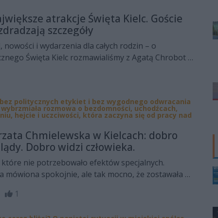
 współpracujące z teatrem.
jwiększe atrakcje Święta Kielc. Goście
zdradzają szczegóły
 nowości i wydarzenia dla całych rodzin – o
znego Święta Kielc rozmawialiśmy z Agatą Chrobot z
lce oraz Grzegorzem Pańtakiem, wicedyrektorem
 Tańca.
, bez politycznych etykiet i bez wygodnego odwracania
h wybrzmiała rozmowa o bezdomności, uchodźcach,
niu, hejcie i uczciwości, która zaczyna się od pracy nad
rzata Chmielewska w Kielcach: dobro
lądy. Dobro widzi człowieka.
 które nie potrzebowało efektów specjalnych.
a mówiona spokojnie, ale tak mocno, że zostawała w
łgorzata Chmielewska w Grand Hotel Kielce mówiła o
15
1
od strony tych, których najłatwiej nie zauważyć:
źców, osób starszych, chorych, samotnych i