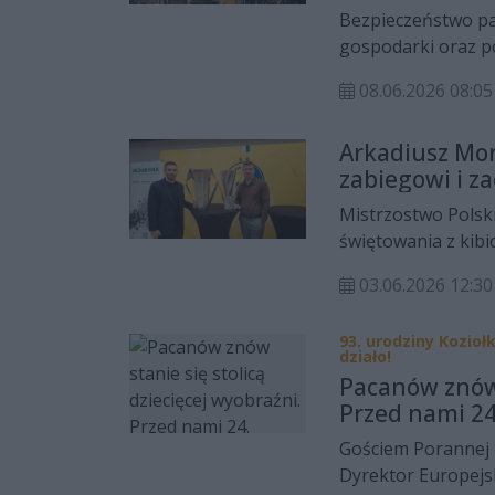
Bezpieczeństwo pa
gospodarki oraz p
które zdominują K
08.06.2026 08:05
Ogólnopolskie wyd
Hotelu Kielce i zgr
Arkadiusz Mor
samorządów, biznes
zabiegowi i z
i bezpieczeństwo k
Mistrzostwo Polsk
świętowania z kibi
zakończonym sezonie
03.06.2026 12:30
Orlen Wisłą Płock,
antenie Radia Reko
93. urodziny Kozioł
mistrzów Polski, A
działo!
Pacanów znów 
Przed nami 24.
Gościem Porannej 
Dyrektor Europejsk