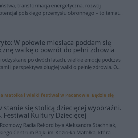
ństwa, transformacja energetyczna, rozwój
otencjał polskiego przemysłu obronnego – to tematy,
ongres Horyzont Bezpieczeństwa 2026.
arzenie eksperckie odbędzie się 12 czerwca w Grand
omadzi przedstawicieli administracji rządowej,
yto: W połowie miesiąca poddam się
u, nauki oraz instytucji odpowiedzialnych za rozwój
acznę walkę o powrót do pełni zdrowia
raju.
i odzyskane po dwóch latach, wielkie emocje podczas
cami i perspektywa długiej walki o pełnię zdrowia. O
 Industrii Kielce, kulisach finałowej rywalizacji z
 zmianie trenera oraz planowanej operacji barku na
rd opowiadał reprezentant Polski i skrzydłowy
ka Matołka i wielki festiwal w Pacanowie. Będzie się
rkadiusz Moryto.
stanie się stolicą dziecięcej wyobraźni.
 Festiwal Kultury Dziecięcej
Rozmowy Radia Rekord była Aleksandra Stachniak,
iego Centrum Bajki im. Koziołka Matołka, która