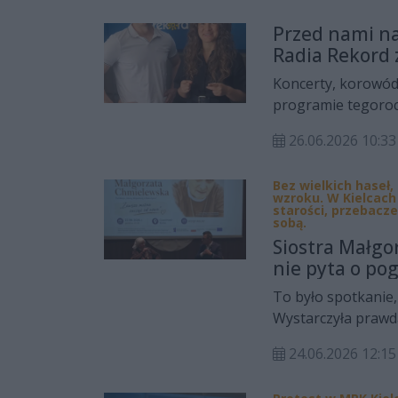
instytucje i media
Przed nami na
Radia Rekord 
Koncerty, korowód,
programie tegoroc
Urzędu Miasta Kie
26.06.2026 10:33
Kieleckiego Teatru
Bez wielkich haseł
wzroku. W Kielcac
starości, przebacze
sobą.
Siostra Małgo
nie pyta o pog
To było spotkanie,
Wystarczyła prawd
głowie. Siostra Ma
24.06.2026 12:
świecie widzianym 
bezdomnych, uchod