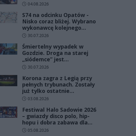
Data dodania artykułu:
04.08.2026
S74 na odcinku Opatów -
Nisko coraz bliżej. Wybrano
wykonawcę kolejnego
odcinka
Data dodania artykułu:
30.07.2026
Śmiertelny wypadek w
Gozdzie. Droga na starej
„siódemce” jest
zablokowana
Data dodania artykułu:
30.07.2026
Korona zagra z Legią przy
pełnych trybunach. Zostały
już tylko ostatnie
wejściówki
Data dodania artykułu:
03.08.2026
Festiwal Halo Sadowie 2026
– gwiazdy disco polo, hip-
hopu i dobra zabawa dla
całej rodziny!
Data dodania artykułu:
05.08.2026