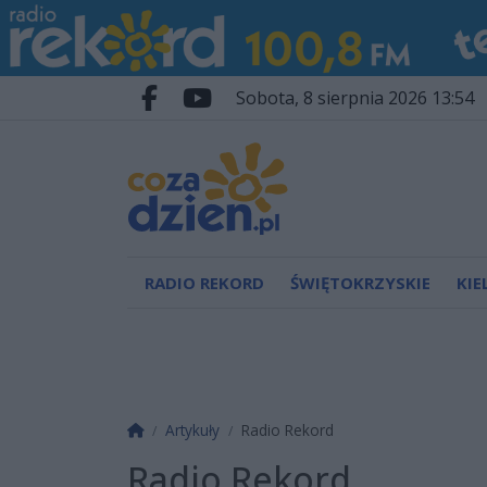
Przejdź do głównych treści
Przejdź do wyszukiwarki
Przejdź do głównego menu
sobota, 8 sierpnia 2026 13:54
Facebook.com
Youtube.com
RADIO REKORD
ŚWIĘTOKRZYSKIE
KIE
Strona główna
Artykuły
Radio Rekord
Radio Rekord