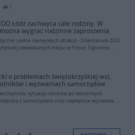
, co czeka uczestników 24. Festiwalu Kultury
19
1
owie. Spektakle, koncerty, kreatywne warsztaty,
 93. urodziny Koziołka Matołka – 7 czerwca Pacanów
OO Łódź zachwyca całe rodziny. W
ę miejscem pełnym dziecięcej wyobraźni i rodzinnej
 można wygrać rodzinne zaproszenia
czne i pełne niezwykłych atrakcji - Orientarium ZOO
jchętniej odwiedzanych miejsc w Polsce. Ogromne
tunel i egzotyczne zwierzęta sprawiają, że
 poczuć się jak podczas podróży do Azji Południowo-
1 czerwca z okazji Dnia Dziecka będzie można wygrać
cki o problemach świętokrzyskiej wsi,
ki do tego wyjątkowego miejsca w konkursie
 rolników i wyzwaniach samorządów
zez Radio Rekord.
eszkańców, sytuacja rolników po wiosennych
ółpraca z samorządami oraz największe wyzwania, z
dziś region – o tym w porannej rozmowie Radia Rekord
icki, wicewojewoda świętokrzyski. W trakcie wywiadu
temat inwestycji infrastrukturalnych, ochrony
ści świętokrzyskiej wsi.
3
4
5
...
NASTĘPNA