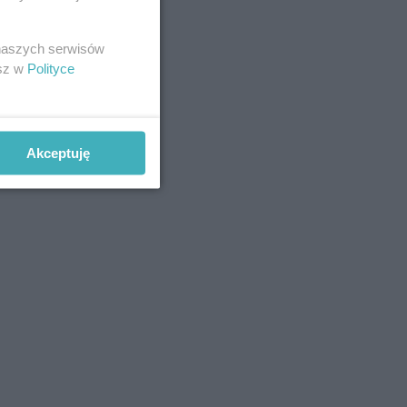
 naszych serwisów
esz w
Polityce
Akceptuję