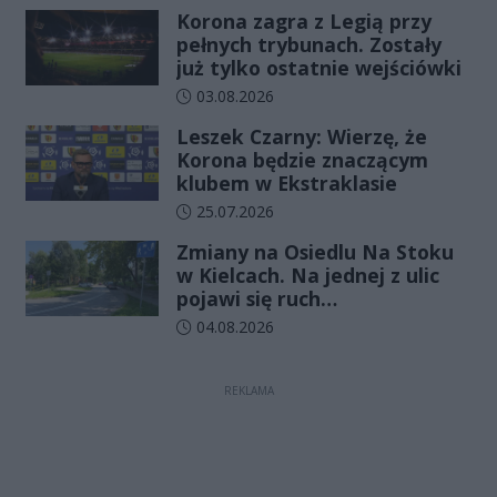
Korona zagra z Legią przy
pełnych trybunach. Zostały
już tylko ostatnie wejściówki
Data dodania artykułu:
03.08.2026
Leszek Czarny: Wierzę, że
Korona będzie znaczącym
klubem w Ekstraklasie
Data dodania artykułu:
25.07.2026
Zmiany na Osiedlu Na Stoku
w Kielcach. Na jednej z ulic
pojawi się ruch
jednokierunkowy
Data dodania artykułu:
04.08.2026
REKLAMA