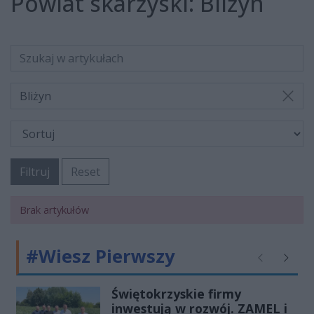
Powiat skarżyski:
Bliżyn
Bliżyn
Filtruj
Reset
Brak artykułów
#Wiesz Pierwszy
Poprzednie
Następ
Świętokrzyskie firmy
inwestują w rozwój. ZAMEL i