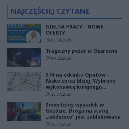
NAJCZĘŚCIEJ CZYTANE
GIEŁDA PRACY - NOWE
OFERTY
Data dodania artykułu:
03.08.2026
Tragiczny pożar w Ożarowie
Data dodania artykułu:
04.08.2026
S74 na odcinku Opatów -
Nisko coraz bliżej. Wybrano
wykonawcę kolejnego
odcinka
Data dodania artykułu:
30.07.2026
Śmiertelny wypadek w
Gozdzie. Droga na starej
„siódemce” jest zablokowana
Data dodania artykułu:
30.07.2026