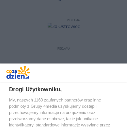
REKLAMA
REKLAMA
REKLAMA
Drogi Użytkowniku,
My, naszych 1160 zaufanych partnerów oraz inne
podmioty z Grupy 4media uzyskujemy dostęp i
przechowujemy informacje na urządzeniu oraz
przetwarzamy dane osobowe, takie jak unikalne
identyfikatory, standardowe informacje wysyłane przez