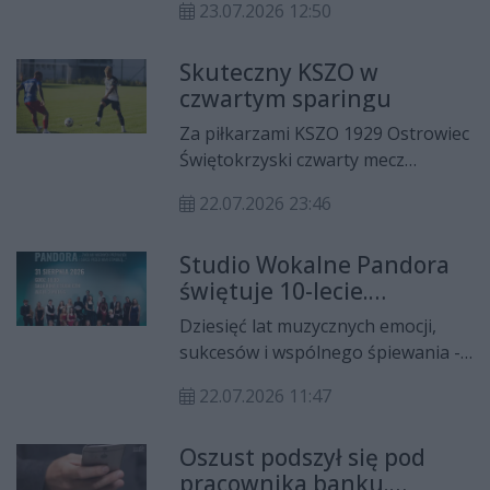
Indrychowski i Farid Ali.
23.07.2026 12:50
także ich opiekun Karolina Solińska
byli gośćmi studia lokalnego Radia
Skuteczny KSZO w
Rekord na 100,9 FM.
czwartym sparingu
Za piłkarzami KSZO 1929 Ostrowiec
Świętokrzyski czwarty mecz
kontrolny. W środowe popołudnie
22.07.2026 23:46
na boisku przy ulicy Różanej
hutnicy rozbili 7:1 czwartoligowy
Studio Wokalne Pandora
BKS Bochnia. Najskuteczniejszym
świętuje 10-lecie.
graczem w spotkaniu był
Jubileuszowy koncert
pozyskany przed tygodniem z
Dziesięć lat muzycznych emocji,
odbędzie się 31 sierpnia
Ceramiki Opoczno Dominik
sukcesów i wspólnego śpiewania -
Indrychowski, który zdobył trzy
Studio Wokalne Pandora działające
bramki. Ponadto do siatki rywali
22.07.2026 11:47
przy Miejskim Centrum Kultury w
dwukrotnie trafił Bartosz
Ostrowcu Świętokrzyskim obchodzi
Snopczyński, a po jednym trafieniu
Oszust podszył się pod
w tym roku swój jubileusz. Z tej
dołożyli Mateusz Majewski i
pracownika banku.
okazji przygotowano koncert, który