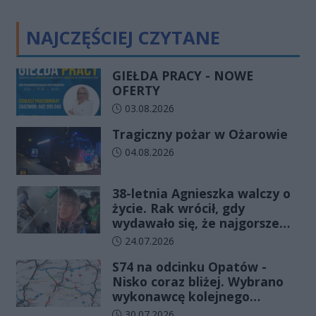
NAJCZĘŚCIEJ CZYTANE
GIEŁDA PRACY - NOWE
OFERTY
Data dodania artykułu:
03.08.2026
Tragiczny pożar w Ożarowie
Data dodania artykułu:
04.08.2026
38-letnia Agnieszka walczy o
życie. Rak wrócił, gdy
wydawało się, że najgorsze
już minęło
Data dodania artykułu:
24.07.2026
S74 na odcinku Opatów -
Nisko coraz bliżej. Wybrano
wykonawcę kolejnego
odcinka
Data dodania artykułu:
30.07.2026