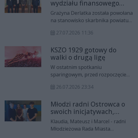
wydziału finansowego
niskoemisyjny transport publiczny,
nowym skarbnikiem
a także rewitalicję centrum
Grażyna Derlatka została powołana
powiatu
Ostrowca.
na stanowisko skarbnika powiatu
ostrowieckiego. Zarząd Powiatu
27.07.2026 11:36
rekomendował jej kandydaturę
podczas dzisiejszej naddzwyczajnej
KSZO 1929 gotowy do
sesji. Radni jednogłośnie głosowali
walki o drugą ligę
za powołaniem nowego skarbika.
W ostatnim spotkaniu
sparingowym, przed rozpoczęciem
nowego sezonu w Betclic III Lidze
26.07.2026 23:34
grupie IV piłkarze KSZO 1929
Ostrowiec Świętokrzyski pokonali
Młodzi radni Ostrowca o
czwartoligowy OKS Opatów 6:0,
swoich inicjatywach,
Łupem bramkowym w spotkaniu
współpracy i planach na
podzielili się Piotr Łazarz, Bartosz
Klaudia, Mateusz i Marcel - radni
przyszłość
Snopczyński, Mateusz Majewski,
Młodzieżowa Rada Miasta
Jakub Posłuszny, Dominik
Ostrowca Świętokrzyskiego, a