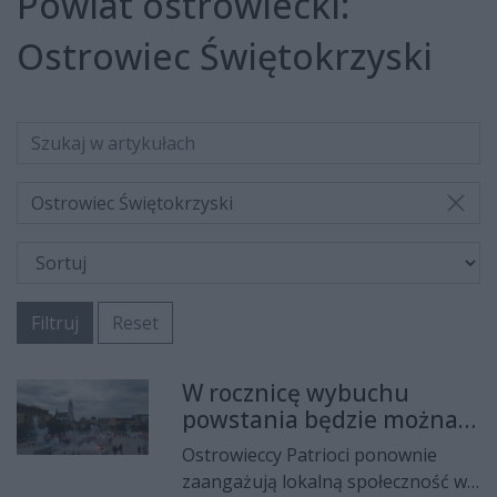
Powiat ostrowiecki:
Ostrowiec Świętokrzyski
Ostrowiec Świętokrzyski
Filtruj
Reset
W rocznicę wybuchu
powstania będzie można
przelać krew dla
Ostrowieccy Patrioci ponownie
potrzebujących
zaangażują lokalną społeczność w