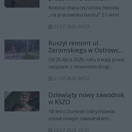
Kajetan Leszczyk.
Mieszkaniec Ostrowca
odbędzie się 31 sierpnia o godzinie
Kolejna ofiara oszustwa metodą
Świętokrzyskiego stracił
18.00 w sali Kina Etiuda Centrum
„na pracownika banku”. 51-letni
ogromne pieniądze
Tradycji Hutnictwa.
mieszkaniec Ostrowca
21.07.2026 09:53
Świętokrzyskiego stracił aż 375
tysięcy złotych, wykonując
Ruszył remont ul.
polecenia osoby, która podszywała
Żeromskiego w Ostrowcu
się pod przedstawiciela banku.
Świętokrzyskim. Są zmiany
Od 20 lipca 2026 roku trwają prace
w organizacji ruchu
związane z remontem drogi
powiatowej nr 1613T, czyli ulicy
21.07.2026 08:52
Stefana Żeromskiego w Ostrowcu
Świętokrzyskim. W związku z
Dziewiąty nowy zawodnik
realizacją inwestycji kierowcy
w KSZO
muszą liczyć się z czasowymi
utrudnieniami oraz zmianami w
18-letni Dominik Indrychowski
organizacji ruchu.
został nowym zawodnikiem
ostrowieckiego KSZO.
20.07.2026 23:31