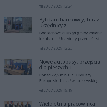
82. rocznicę wybuchu Powstania
29.07.2026 12:24
Warszawskiego. Tradycyjnie w
Ostrowcu Świętokrzyskim
Byli tam bankowcy, teraz
zorganizowana zostanie akcja
urzędnicy z
krwiodawstwa oraz utworzenie
bodzechowskiego urzędu
żywego znaku Polski Walczącej.
Bodzechowski urząd gminy zmienił
gminy
lokalizację. Urzędnicy przenieśli się
z ulicy Reja w Ostrowcu
28.07.2026 12:23
Świętokrzyskim na sąsiednią ul.
Kilińskiego do budynku po byłym
Nowe autobusy, przejścia
banku.
dla pieszych i
rewitalizacja. Podpisano
Ponad 22,5 mln zł z Funduszy
umowy na
Europejskich dla Świętokrzyskiego
dofinansowanie ważnych
trafi do ostrowieckiego Starostwa
zadań
27.07.2026 15:19
Powiatowego i gminy Ostrowiec
Świętokrzyski. Dofinansowanie
Wieloletnia pracownica
wspomoże inwestycje w