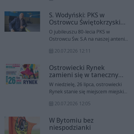
Młodzieżowiec gra na pozycji
napastnika, jest wychowankiem KS
S. Wodyński: PKS w
Inowłódz, ale kilka sezonów spędził,
Ostrowcu Świętokrzyskim
grając w różnych grupach
to solidna marka
wiekowych Ceramiki Opoczno.
O jubileuszu 80-lecia PKS w
Ostrowcu Św. S.A na naszej antenie
opowiedział prezes
20.07.2026 12:11
przedsiębiorstwa Stanisław
Wodyński. Nasz gość opowiada o
Ostrowiecki Rynek
programie, ale również o historii,
zamieni się w taneczny
problemach i wyzwaniach.
parkiet
W niedzielę, 26 lipca, ostrowiecki
Rynek stanie się miejscem miejskiej
potańcówki pod gwiazdami.
20.07.2026 12:05
Wydarzenie pod nazwą
„Roztańczony Rynek” rozpocznie
W Bytomiu bez
się o godzinie 19:00 i zapowiada się
niespodzianki
jako wieczór pełen muzyki, tańca