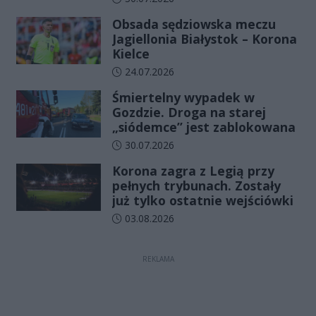
Obsada sędziowska meczu
Jagiellonia Białystok – Korona
Kielce
Data dodania artykułu:
24.07.2026
Śmiertelny wypadek w
Gozdzie. Droga na starej
„siódemce” jest zablokowana
Data dodania artykułu:
30.07.2026
Korona zagra z Legią przy
pełnych trybunach. Zostały
już tylko ostatnie wejściówki
Data dodania artykułu:
03.08.2026
REKLAMA