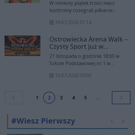
oraz pozytywnej energii.
W miniony piątek trzeci mecz
kontrolny rozegrali piłkarze
ostrowieckiego KSZO. Tym razem
19.07.2026 01:14
pomarańczowo-czarnych
sprawdziła pierwszoligowa Polonia
Ostrowiecka Arena Walk –
Bytom. Niespodzianki nie było.
Czysty Sport już w
Polonia w swoim ostatnim
listopadzie. Przed
spotkaniu przed rozpoczęciem
21 listopada o godzinie 18:00 w
mieszkańcami wieczór
rozgrywek pewnie wygrała. Mecz
Szkole Podstawowej nr 1 w
pełen sportowych emocji
rozegrano w trzech częściach, po
Ostrowcu Świętokrzyskim odbędzie
45 minut każda.
16.07.2026 09:00
się gala Ostrowiecka Arena Walk –
Czysty Sport. Na kibiców czeka 12
pojedynków w formułach K1 i Muay
1
2
3
4
5
...
Thai, w tym dwie walki o
mistrzowskie pasy federacji ISKA.
Wstęp na wydarzenie jest
#Wiesz Pierwszy
bezpłatny.
Poprzednie
Następ