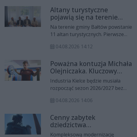
zdrowotnej. Dzięki dofinansowaniu
Altany turystyczne
placówka zostanie doposażona w
pojawią się na terenie
nowoczesny sprzęt medyczny oraz
gminy Bałtów
rozwiązania informatyczne, które
Na terenie gminy Bałtów powstanie
usprawnią pracę poradni POZ i
11 altan turystycznych. Pierwsze
podniosą jakość opieki nad
dwie zostaną wybudowane już w
pacjentami.
04.08.2026 14:12
tym roku. Samorząd pozysał na ten
cel środki unijne.
Poważna kontuzja Michała
Olejniczaka. Kluczowy
zawodnik Industrii Kielce
Industria Kielce będzie musiała
straci rundę jesienną
rozpocząć sezon 2026/2027 bez
jednego ze swoich najważniejszych
04.08.2026 14:06
zawodników. Michał Olejniczak
doznał kontuzji kolana podczas
Cenny zabytek
treningu, a przeprowadzone
dziedzictwa
badania potwierdziły uszkodzenie
przemysłowego doczeka
łąkotki. Reprezentanta Polski czeka
Kompleksową modernizację