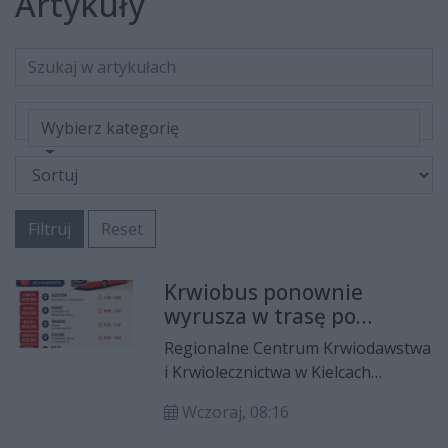
Artykuły
Wybierz kategorię
Filtruj
Reset
Krwiobus ponownie
wyrusza w trasę po
regionie
Regionalne Centrum Krwiodawstwa
i Krwiolecznictwa w Kielcach
zaprasza do udziału w kolejnych
Wczoraj, 08:16
wyjazdowych akcjach honorowego
oddawania krwi. Mobilny punkt