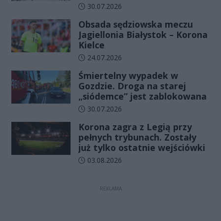
odcinka
Data dodania artykułu:
30.07.2026
Obsada sędziowska meczu
Jagiellonia Białystok – Korona
Kielce
Data dodania artykułu:
24.07.2026
Śmiertelny wypadek w
Gozdzie. Droga na starej
„siódemce” jest zablokowana
Data dodania artykułu:
30.07.2026
Korona zagra z Legią przy
pełnych trybunach. Zostały
już tylko ostatnie wejściówki
Data dodania artykułu:
03.08.2026
REKLAMA