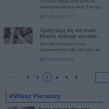
54 osoby oddały krew podczas
pomagać z mocą
wakacyjnej odsłony akcji „Energię
mamy we krwi” w Enei Elektrowni
04.08.2026 11:51
Połaniec. Efekt? Ponad 24 litry
bezcennego daru życia i kolejny
Upały dają się we znaki.
mocny dowód na to, że lokalna
Miasto apeluje: wystaw
solidarność nie jest pustym hasłem.
miskę z wodą dla zwierząt
Wysokie temperatury są
wyzwaniem nie tylko dla ludzi, ale
również dla zwierząt. W związku z
04.08.2026 09:58
utrzymującą się falą upałów Urząd
Miasta Kielce zwraca się do
mieszkańców z apelem o
1
2
3
4
5
6
...
zapewnienie dostępu do świeżej
wody zwierzętom domowym oraz
dziko żyjącym.
#Wiesz Pierwszy
Poprzednie
Następ