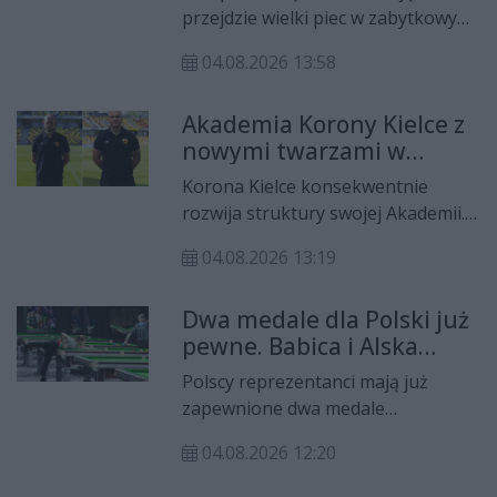
się renowacji
operacja i kilkumiesięczna przerwa
przejdzie wielki piec w zabytkowym
od gry.
zakładzie hutniczym w Muzeum
04.08.2026 13:58
Przyrody i Techniki w
Starachowicach.
Akademia Korony Kielce z
nowymi twarzami w
sztabie i drużynie
Korona Kielce konsekwentnie
rozwija struktury swojej Akademii.
Klub poinformował o powrocie do
04.08.2026 13:19
„żółto-czerwonych” barw Daniela
Łebka i Dominika Kołodziejczyka,
Dwa medale dla Polski już
którzy w nadchodzącym sezonie
pewne. Babica i Alska
będą pracować z młodymi
zagrają o finały
piłkarzami. Ponadto w ostatnich
Polscy reprezentanci mają już
mistrzostw Europy w
dniach ogłoszono, że kilku
zapewnione dwa medale
Kielcach
zawodników podpisało kontrakty z
mistrzostw Europy w heyball.
Koroną.
04.08.2026 12:20
Radosław Babica i Dalia Alska
awansowali do półfinałów