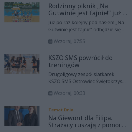
Rodzinny piknik „Na
poboru krwi odwiedzi w
Gutwinie jest fajnie!” już 9
najbliższych dniach kilka
sierpnia!
miejscowości w regionie.
Już po raz kolejny pod hasłem „Na
Gutwinie jest fajnie” odbędzie się
rodzinny piknik organizowany
Wczoraj, 07:55
przez Miejski Ośrodek Sportu i
Rekreacji w Ostrowcu
KSZO SMS powrócił do
Świętokrzyskim. Wydarzenie
treningów
zaplanowano na niedzielę, 9
sierpnia, w godzinach 16:00-19:00
Drugoligowy zespół siatkarek
na terenie Ośrodka Gutwin.
KSZO SMS Ostrowiec Świętokrzyski
Patronat nad imprezą objął
powrócił do treningów. Drużyna
Prezydent Miasta Ostrowca
Wczoraj, 00:33
pod opieką trenera Piotra
Świętokrzyskiego Artur Łakomiec.
Brodawki pracuje na własnych
obiektach a do rozpoczęcia nowego
Temat Dnia
sezonu ma jeszcze prawie dwa
Na Giewont dla Filipa.
miesiące.
Strażacy ruszają z pomocą