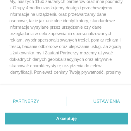
My, naszych 1160 zaufanych partnerów oraz inne podmioty
z Grupy 4media uzyskujemy dostęp i przechowujemy
informacje na urządzeniu oraz przetwarzamy dane
osobowe, takie jak unikalne identyfikatory, standardowe
Prywatność
Reklama
Redakcja
Praca Kielce
informacje wysyłane przez urządzenie czy dane
przeglądania w celu zapewniania spersonalizowanych
reklam, wybór spersonalizowanych treści, pomiar reklam i
treści, badanie odbiorców oraz ulepszanie usług. Za zgodą
Użytkownika my i Zaufani Partnerzy możemy używać
Szukaj
dokładnych danych geolokalizacyjnych oraz aktywnie
skanować charakterystykę urządzenia do celów
identyfikacji. Ponieważ cenimy Twoją prywatność, prosimy
Facebook.com
Youtube.com
o zgodę na korzystanie z tych technologii poprzez kliknięcie
„Akceptuję”. Zgoda jest dobrowolna i zawsze możesz ją
zmienić/wycofać klikając przycisk ustawień prywatności
znajdujący się w lewym dolnym rogu strony
. Niektóre
PARTNERZY
USTAWIENIA
rodzaje przetwarzania danych nie wymagają zgody
CMS portalu
przygotowany przez
użytkownika, ale masz prawo sprzeciwić się takiemu
przetwarzaniu. Preferencje będą miały zastosowania tylko
Akceptuję
na tej witrynie.