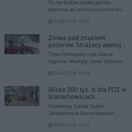
13-letniemu druhowi
To nie będzie zwykła górska
wyprawa ani próba bicia rekordu.
Druh Jan Gajewski z OSP
04.08.2026 16:50
Grzegorzowice chce wejść na
Giewont w strażackim
Żniwa pod znakiem
umundurowaniu, aby nagłośnić
pożarów. Strażacy apelują
zbiórkę dla 13-letniego Filipa
o ostrożność
Kończaka z Młodzieżowej Drużyny
Trwa intensywny czas żniw w
Pożarniczej OSP Włochy. O
regionie. Niestety, okres zbiorów
wyjątkowej akcji rozmawialiśmy w
płodów rolnych każdego roku
„Temacie Dnia” z jej pomysłodawcą
04.08.2026 15:54
przynosi również wzrost liczby
oraz Grzegorzem Sochą,
pożarów. Strażacy apelują do
wicemarszałkiem województwa
Blisko 300 tys. zł dla POZ w
rolników o zachowanie szczególnej
świętokrzyskiego.
Starachowicach.
ostrożności podczas pracy w polu.
Nowoczesny sprzęt i
Powiatowy Zakład Opieki
rozwój opieki nad
Zdrowotnej w Starachowicach
pacjentami
pozyskał blisko 300 tys. zł na
04.08.2026 14:30
rozwój podstawowej opieki