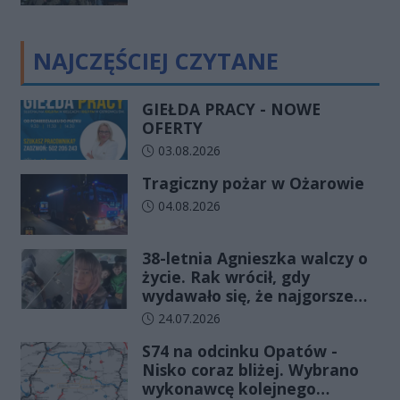
NAJCZĘŚCIEJ CZYTANE
GIEŁDA PRACY - NOWE
OFERTY
Data dodania artykułu:
03.08.2026
Tragiczny pożar w Ożarowie
Data dodania artykułu:
04.08.2026
38-letnia Agnieszka walczy o
życie. Rak wrócił, gdy
wydawało się, że najgorsze
już minęło
Data dodania artykułu:
24.07.2026
S74 na odcinku Opatów -
Nisko coraz bliżej. Wybrano
wykonawcę kolejnego