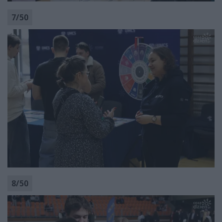
7
/
50
8
/
50