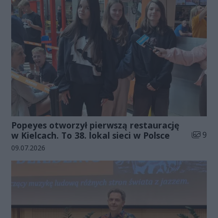
Popeyes otworzył pierwszą restaurację
Liczba 
w Kielcach. To 38. lokal sieci w Polsce
9
Data dodania galerii:
09.07.2026