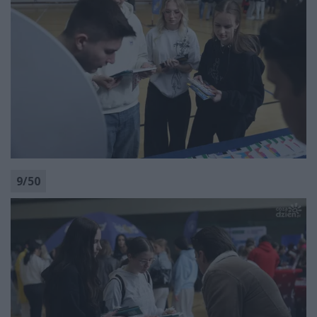
9
/
50