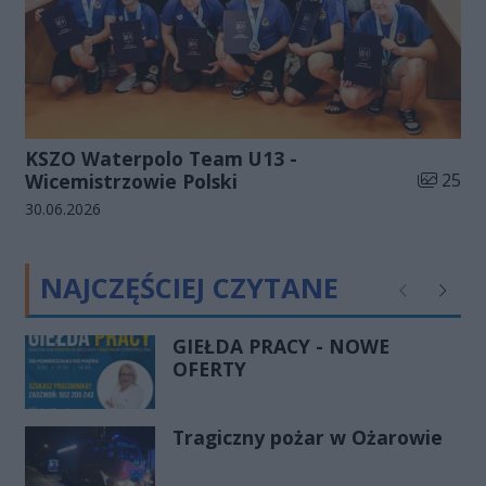
KSZO Waterpolo Team U13 -
Liczba zd
Wicemistrzowie Polski
25
Data dodania galerii:
30.06.2026
NAJCZĘŚCIEJ CZYTANE
Poprzednie
Następ
GIEŁDA PRACY - NOWE
OFERTY
Tragiczny pożar w Ożarowie