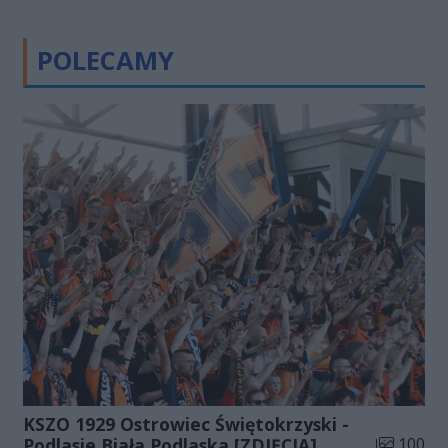
POLECAMY
KSZO 1929 Ostrowiec Świętokrzyski -
Liczba zdj
Podlasie Biała Podlaska [ZDJĘCIA]
100