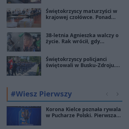
Świętokrzyscy maturzyści w
krajowej czołówce. Ponad
83% zdało egzamin już w
pierwszym terminie
38-letnia Agnieszka walczy o
życie. Rak wrócił, gdy
wydawało się, że najgorsze
już minęło
Świętokrzyscy policjanci
świętowali w Busku-Zdroju.
Czterdziestu nowych
funkcjonariuszy złożyło
ślubowanie
#Wiesz Pierwszy
Poprzednie
Następ
Korona Kielce poznała rywala
w Pucharze Polski. Pierwsza
drużyna wyjedzie do Łodzi, a
rezerwy zagrają z