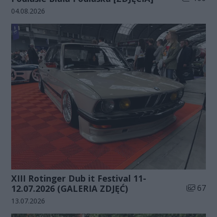
Data dodania galerii:
04.08.2026
XIII Rotinger Dub it Festival 11-
Liczba zd
12.07.2026 (GALERIA ZDJĘĆ)
67
Data dodania galerii:
13.07.2026