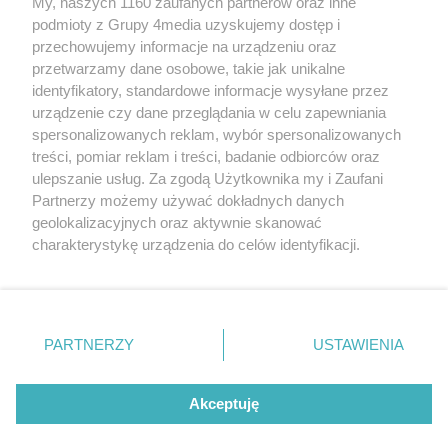
My, naszych 1160 zaufanych partnerów oraz inne
podmioty z Grupy 4media uzyskujemy dostęp i
przechowujemy informacje na urządzeniu oraz
przetwarzamy dane osobowe, takie jak unikalne
identyfikatory, standardowe informacje wysyłane przez
urządzenie czy dane przeglądania w celu zapewniania
spersonalizowanych reklam, wybór spersonalizowanych
treści, pomiar reklam i treści, badanie odbiorców oraz
Prywatność
Reklama
Redakcja
Praca Kielce
ulepszanie usług. Za zgodą Użytkownika my i Zaufani
Partnerzy możemy używać dokładnych danych
geolokalizacyjnych oraz aktywnie skanować
charakterystykę urządzenia do celów identyfikacji.
Ponieważ cenimy Twoją prywatność, prosimy o zgodę na
Szukaj
korzystanie z tych technologii poprzez kliknięcie
„Akceptuję”. Zgoda jest dobrowolna i zawsze możesz ją
zmienić/wycofać klikając przycisk ustawień prywatności
Facebook.com
Youtube.com
PARTNERZY
USTAWIENIA
znajdujący się w lewym dolnym rogu strony
. Niektóre
rodzaje przetwarzania danych nie wymagają zgody
użytkownika, ale masz prawo sprzeciwić się takiemu
Akceptuję
przetwarzaniu. Preferencje będą miały zastosowania tylko
na tej witrynie.
CMS portalu
przygotowany przez