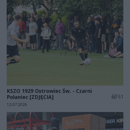
KSZO 1929 Ostrowiec Św. - Czarni
Liczba zd
Połaniec [ZDJĘCIA]
51
Data dodania galerii:
12.07.2026