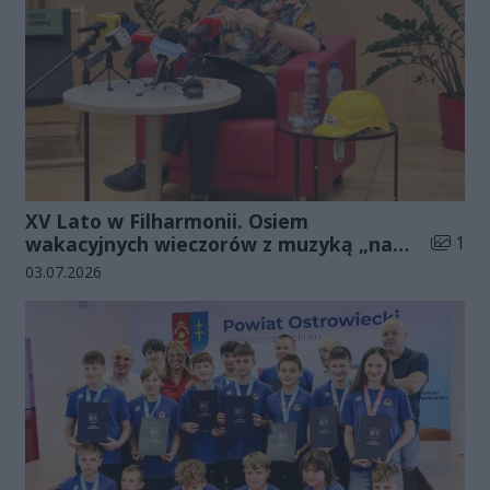
XV Lato w Filharmonii. Osiem
Liczba 
wakacyjnych wieczorów z muzyką „na
1
luzie”
Data dodania galerii:
03.07.2026