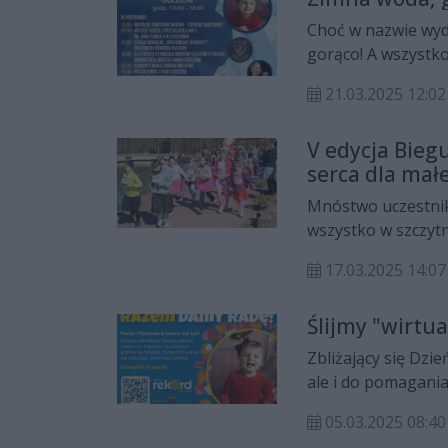
Choć w nazwie wyda
gorąco! A wszystko 
marca wezmą udzia
21.03.2025 12:02
Morsowanie, Gorąc
i wzruszeń, organi
V edycja Bieg
która dzielnie wal
serca dla małe
Mnóstwo uczestnik
wszystko w szczytn
dzielnie walczącą 
17.03.2025 14:07
Spódnicy", jaki od
wypoczynkowego G
Ślijmy "wirtua
Zbliżający się Dzie
ale i do pomagania
Retta potrzebuje 
05.03.2025 08:40
nie brakuje, zwłas