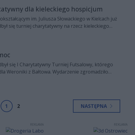
lne Tulipany dla Amelki".
tatywny dla kieleckiego hospicjum
kształcącym im. Juliusza Słowackiego w Kielcach już
był się turniej charytatywny na rzecz kieleckiego
nie, które z roku na rok przyciąga coraz więcej
czyńców, stanowi doskonały przykład zaangażowania
 potrzebującym.
moc
ył się I Charytatywny Turniej Futsalowy, którego
dla Weroniki z Bałtowa. Wydarzenie zgromadziło
biców, którzy połączyli sportową rywalizację z chęcią
1
2
NASTĘPNA
REKLAMA
REKLAMA