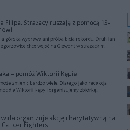
 Filipa. Strażacy ruszają z pomocą 13-
howi
ła górska wyprawa ani próba bicia rekordu. Druh Jan
zegorzowice chce wejść na Giewont w strażackim
y nagłośnić zbiórkę dla 13-letniego Filipa Kończaka
żyny Pożarniczej OSP Włochy. O wyjątkowej akcji
Temacie Dnia” z jej pomysłodawcą oraz Grzegorzem
aka – pomóż Wiktorii Kępie
łkiem województwa świętokrzyskiego.
oże zmienić bardzo wiele. Dlatego jako redakcja
oc dla Wiktorii Kępy i organizujemy zbiórkę
ostaną przekazane na loterię fantową wspierającą jej
cję.
rwida organizuje akcję charytatywną na
i Cancer Fighters