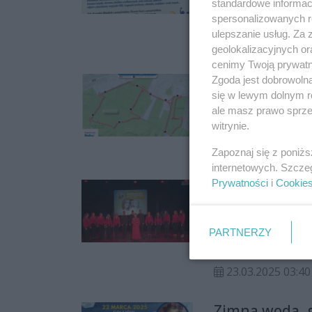
standardowe informac
Charytatywny Mara
spersonalizowanych re
okazja, by zadbać 
ulepszanie usług. Za
03.04.2025 13:04
szczytny cel. Wyda
geolokalizacyjnych or
odbędzie się w godz
cenimy Twoją prywatno
Kielczanie po
Zgoda jest dobrowoln
zarówno dla dorosłyc
się w lewym dolnym r
W niedzielę 30 marc
ale masz prawo sprzec
charytatywnej „Bie
witrynie.
z całej Polski pro
26.03.2025 14:25
Zapoznaj się z poniż
Nasze miasto znala
internetowych. Szcze
się biegi stacjona
Prywatności
i
Cookie
Charytatywny
kwietnia.
na nogi!" - Ws
W Sali Teatralnej 
PARTNERZY
wyjątkowy koncert
nogi!" Wydarzenie 
23.03.2025 03:40
rozpoczął się konc
Masłowa w jego wa
Zimna woda, 