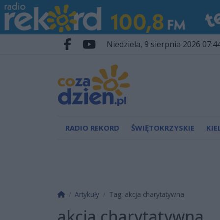
Przejdź do głównych treści
Przejdź do wyszukiwarki
Przejdź do głównego menu
niedziela, 9 sierpnia 2026 07:4
Facebook.com
Youtube.com
RADIO REKORD
ŚWIĘTOKRZYSKIE
KIE
Strona główna
Artykuły
Tag: akcja charytatywna
akcja charytatywna