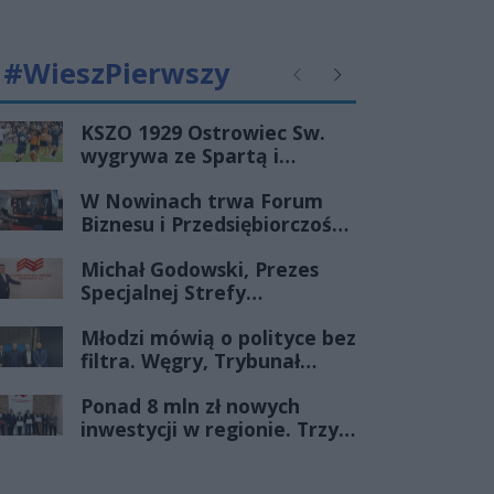
#WieszPierwszy
Poprzednie
Następne
KSZO 1929 Ostrowiec Sw.
wygrywa ze Spartą i
zapewnia sobie grę w
W Nowinach trwa Forum
barażach o 2 ligę
Biznesu i Przedsiębiorczości-
transmisja LIVE
Michał Godowski, Prezes
Specjalnej Strefy
Ekonomicznej
Młodzi mówią o polityce bez
„Starachowice”, gościem
filtra. Węgry, Trybunał
Porannej Rozmowy Radia
Konstytucyjny i pytanie, czy
Rekord Świętokrzyskie
Ponad 8 mln zł nowych
młode pokolenie naprawdę
inwestycji w regionie. Trzy
zmienia zasady gry
firmy ze wsparciem