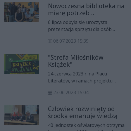
Nowoczesna biblioteka na
miarę potrzeb
użytkowników
6 lipca odbyła się uroczysta
prezentacja sprzętu dla osób
niewidomych i niedowidzących
06.07.2023 15:39
zakupionego w ramach projektu
„Nowe Perspektywy 2.0 -
"Strefa Miłośników
technologia równych szans”.
Książek"
Wszystko to będzie dostępne w
Filia nr 9 Miejskiej Biblioteki
24 czerwca 2023 r. na Placu
Publicznej im. Jerzego Pilcha w
Literatów, w ramach projektu
Kielcach.
"Książka na św. Jana" powstanie
23.06.2023 15:04
specjalna Strefa Miłośników
Książek. W godz. 12:00-16:00 o
Człowiek rozwinięty od
wspaniałą zabawę z nagrodami dla
środka emanuje wiedzą
całych rodzin zadbają bibliotekarze
MBP im. Jerzego Pilcha w Kielcach
40 jednostek oświatowych otrzyma
oraz WBP im. Witolda Gombrowicza