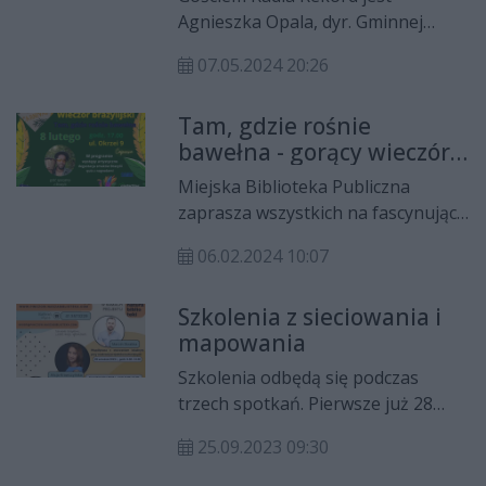
Województwa Anita Koniusz oraz
Agnieszka Opala, dyr. Gminnej
córka autora “Innego świata” –
Biblioteki w Miedzianej Górze.
Marta Herling.
07.05.2024 20:26
Najnowsze wydarzenie "W strefie
dla zmiany" (10 maja) ma być
Tam, gdzie rośnie
bardzo wartościowe dla młodzieży.
bawełna - gorący wieczór
To jednak nie wszystko co
w bibliotece
proponuje projekt "Młodzi aktywni
Miejska Biblioteka Publiczna
razem dla zmiany".
zaprasza wszystkich na fascynującą
podróż do Brazylii bez wychodzenia
06.02.2024 10:07
z Polski! Inspiracją jest brazylijska
telenowela "Niewolnica Isaura",
Szkolenia z sieciowania i
która zdobyła serca widzów na
mapowania
całym świecie.
Szkolenia odbędą się podczas
trzech spotkań. Pierwsze już 28
września w Miejskiej i Gminnej
25.09.2023 09:30
Bibliotece Publicznej w Pińczowie.