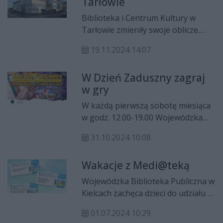
Tarłowie
Biblioteka i Centrum Kultury w
Tarłowie zmieniły swoje oblicze.
Przebudowa budynku została
19.11.2024 14:07
zrealizowana dzięki
dofinansowaniu z Programu
W Dzień Zaduszny zagraj
Rozwoju Obszarów Wiejskich na
w gry
lata 2014-2020.
W każdą pierwszą sobotę miesiąca
w godz. 12.00-19.00 Wojewódzka
Biblioteka Publiczna im. Witolda
31.10.2024 10:08
Gombrowicza prowadzi Klub Gier
Planszowych.
Wakacje z Medi@teką
Wojewódzka Biblioteka Publiczna w
Kielcach zachęca dzieci do udziału w
wakacyjnych spotkaniach,
01.07.2024 10:29
prowadzonych w myśl hasła