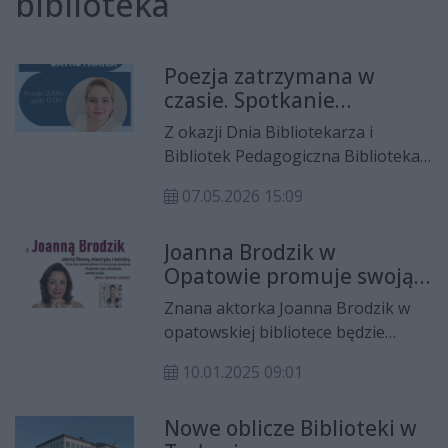
biblioteka
Poezja zatrzymana w
czasie. Spotkanie
autorskie Karoliny
Z okazji Dnia Bibliotekarza i
Bugajskiej w Kielcach
Bibliotek Pedagogiczna Biblioteka
Wojewódzka im. Gustawa Herlinga-
07.05.2026 15:09
Grudzińskiego w Kielcach zaprasza
mieszkańców na wyjątkowe
Joanna Brodzik w
spotkanie autorskie z poetką
Opatowie promuje swoją
Karoliną Bugajską. Wydarzenie pod
książkę
hasłem „Cztery pory zatrzymania”
Znana aktorka Joanna Brodzik w
odbędzie się 8 maja o godz. 17.00 w
opatowskiej bibliotece będzie
siedzibie bibliotek
opowiadała o swojej karierze ale
10.01.2025 09:01
też o swoich kulinarnych
odkryciach.
Nowe oblicze Biblioteki w