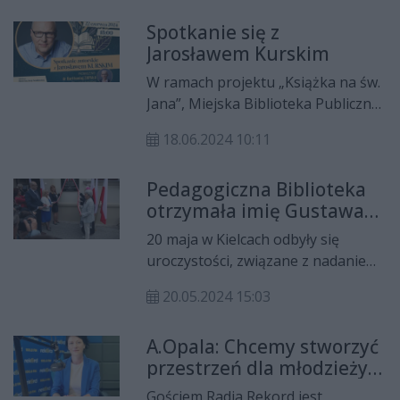
“Biblioteczna podróż śladami
Spotkanie się z
zwierząt – Idziemy za tropem”.
Jarosławem Kurskim
W ramach projektu „Książka na św.
Jana”, Miejska Biblioteka Publiczna
im. Jerzego Pilcha w Kielcach, będzie
18.06.2024 10:11
gościć Jarosława Kurskiego,
dziennikarza, publicystę i autora
Pedagogiczna Biblioteka
książek. Jedna z nich - „Dziady i
otrzymała imię Gustawa
dybuki" została książką roku
Herlinga-Grudzińskiego
Magazynu Literackiego „Książki".
20 maja w Kielcach odbyły się
Spotkanie odbędzie się 22 czerwca
uroczystości, związane z nadaniem
o godz. 18.00 na Skwerze im.
Pedagogicznej Bibliotece
Sendlerowej.
20.05.2024 15:03
Wojewódzkiej w Kielcach imienia
Gustawa Herlinga-Grudzińskiego.
A.Opala: Chcemy stworzyć
W wydarzeniu wzięli udział
przestrzeń dla młodzieży -
przewodniczący Sejmiku Andrzej
atrakcyjną i wartościową
Bętkowski, członek Zarządu
Gościem Radia Rekord jest