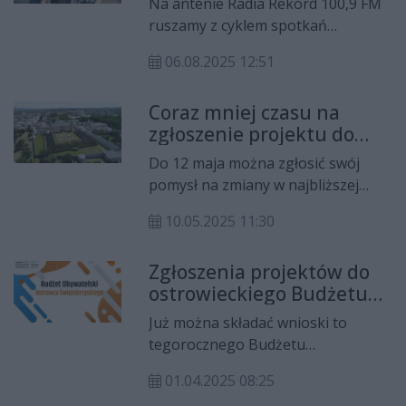
Na antenie Radia Rekord 100,9 FM
ruszamy z cyklem spotkań
poświęconych tegorocznej edycji
06.08.2025 12:51
Budżetu Obywatelskiego Ostrowca
Świętokrzyskiego. Przedstawimy
Coraz mniej czasu na
wszystkie 37 projektów – od
zgłoszenie projektu do
mieszkańców, dla mieszkańców. W
Kieleckiego Budżetu
pierwszym wywiadzie swoje
Do 12 maja można zgłosić swój
Obywatelskiego
projekty zaprezentowały: *
pomysł na zmiany w najbliższej
Roksana Wiecha - stworzenie placu
okolicy. W tym roku mogą to być
zabaw z elementami sensorycznymi
10.05.2025 11:30
projekty ogólnomiejskie i rejonowe.
przy PSP nr 7 (projekt nr 4) *
Monika Domagała - budowa
Zgłoszenia projektów do
parkingu i remont ogrodzenia przy
ostrowieckiego Budżetu
Zespole Edukacyjnym nr 12 (projekt
Obywatelskiego już są
Już można składać wnioski to
nr 1) * Ewa Drożdżowska - tężnia
przyjmowane
tegorocznego Budżetu
solankowa w Parku Fabrycznym
Obywatelskiego. Do
(projekt nr 13).
01.04.2025 08:25
rozdysponowania jest 1 222 222 zł.