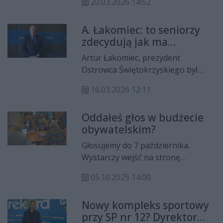
20.03.2026 14:52
Ostrowiec Świętokrzyski
zaprezentowała projekt, który
A. Łakomiec: to seniorzy
zostanie namalowny na ścianie
zdecydują jak ma
bloku nr 2, czyli w bezpośrednim
wyglądać Senioralna Rada
sąsiedztwie cokołu, gdzie stał
Artur Łakomiec, prezydent
Miasta
odrzutowiec, symbol tej części
Ostrowca Świętokrzyskiego był
miasta.
gościem w studiu Radia Rekord
16.03.2026 12:11
100,9 FM o godzinie 12:00. Włodarz
miasta opowiada o Budżecie
Oddałeś głos w budżecie
Obywatelskim na ten rok, a także o
obywatelskim?
pomyśle utworzenia Senioralnej
Rady Miasta. Nie brakuje też
Głosujemy do 7 października.
tematów związanych z budową
Wystarczy wejść na stronę
mieszkań przy ul. Parkowej i
bo.kielce.eu i wybrać jeden projekt
Hubalczyków.
05.10.2025 14:00
ogólnomiejski i dwa rejonowe.
Teraz na liczniku mamy prawie 20
Nowy kompleks sportowy
tysięcy oddanych głosów.
przy SP nr 12? Dyrektor