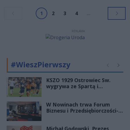
1
2
3
4
...
REKLAMA
#WieszPierwszy
Poprzednie
Następ
KSZO 1929 Ostrowiec Sw.
wygrywa ze Spartą i
zapewnia sobie grę w
barażach o 2 ligę
W Nowinach trwa Forum
Biznesu i Przedsiębiorczości-
transmisja LIVE
Michał Godowski, Prezes