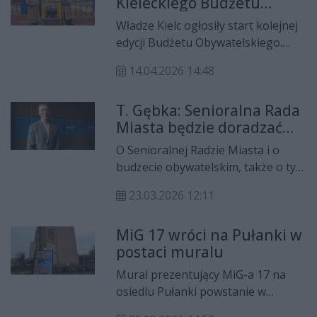
Kieleckiego Budżetu
zagłosowały setki osób, które
Warszawa - Rzeszów
Obywatelskiego z
chciały przywrócić miejsce do gry w
Władze Kielc ogłosiły start kolejnej
prowadzącego przez miasta
rekordową pulą 11,5 mln
tenisa.
edycji Budżetu Obywatelskiego.
północy województwa, a także
zł
Mieszkańcy ponownie zdecydują o
Sandomierz.
14.04.2026 14:48
wydatkowaniu części miejskich
środków, a tegoroczna pula, która
T. Gębka: Senioralna Rada
jest rekordowa, wynosi 11,5 mln zł.
Miasta będzie doradzać
Nabór projektów rozpocznie się 21
prezydentowi w kwestiach
kwietnia.
O Senioralnej Radzie Miasta i o
istotnych dla osób
budżecie obywatelskim, także o tym
starszych
szkolnym, rozmawialiśmy z
23.03.2026 12:11
Tomaszem Gębką, zastępcą
naczelnika wydziału planowania i
MiG 17 wróci na Pułanki w
rozwoju Urzędu Miasta w Ostrowcu
postaci muralu
Świętokrzyskim.
Mural prezentujący MiG-a 17 na
osiedlu Pułanki powstanie w
połowie tego roku. Gmina