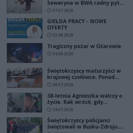
Seweryna w BWA radny pyta
o koszty festiwalu. Instytucje
Data dodania artykułu:
07.07.2026
odpowiadają
GIEŁDA PRACY - NOWE
OFERTY
Data dodania artykułu:
03.08.2026
Tragiczny pożar w Ożarowie
Data dodania artykułu:
04.08.2026
Świętokrzyscy maturzyści w
krajowej czołówce. Ponad
83% zdało egzamin już w
Data dodania artykułu:
08.07.2026
pierwszym terminie
38-letnia Agnieszka walczy o
życie. Rak wrócił, gdy
wydawało się, że najgorsze
Data dodania artykułu:
24.07.2026
już minęło
Świętokrzyscy policjanci
świętowali w Busku-Zdroju.
Czterdziestu nowych