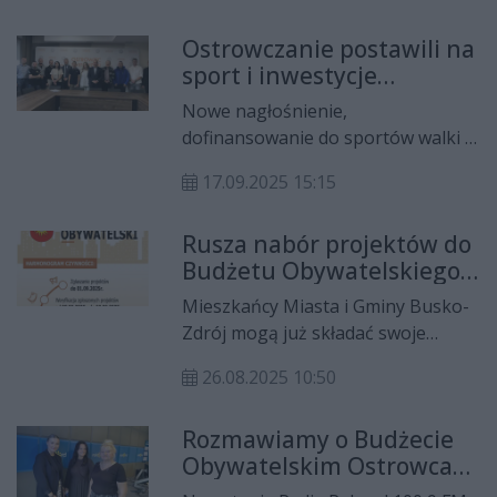
szczegółowych wynikach
Ostrowczanie postawili na
głosowania w Budżecie
sport i inwestycje
Obywatelskim Ostrowca Św. Nie
sportowe w Budżecie
zabrakło też informacji o
Nowe nagłośnienie,
Obywatelskim
nadchodzących wyborach do
dofinansowanie do sportów walki i
Młodzieżowej Rady Miasta –
kolejny turniej piłki nożnej, takie
poznaliśmy harmonogram i zasady,
17.09.2025 15:15
pomysły będą m.in. zrealizowane w
dzięki którym młodzi ostrowczanie
roku przyszłym z kolejnej edycji
będą mogli aktywnie włączyć się w
Rusza nabór projektów do
ostrowieckiego Budżetu
życie miasta. Link do wywiadu
Budżetu Obywatelskiego
Obywatelskiego.
poniżej.
2026 w Busku-Zdroju
Mieszkańcy Miasta i Gminy Busko-
Zdrój mogą już składać swoje
pomysły do Budżetu
26.08.2025 10:50
Obywatelskiego na rok 2026. Do
dyspozycji mieszkańców
Rozmawiamy o Budżecie
przeznaczono 300 000 zł, które
Obywatelskim Ostrowca
zostaną rozdysponowane na
Świętokrzyskiego
zadania wybrane w głosowaniu.