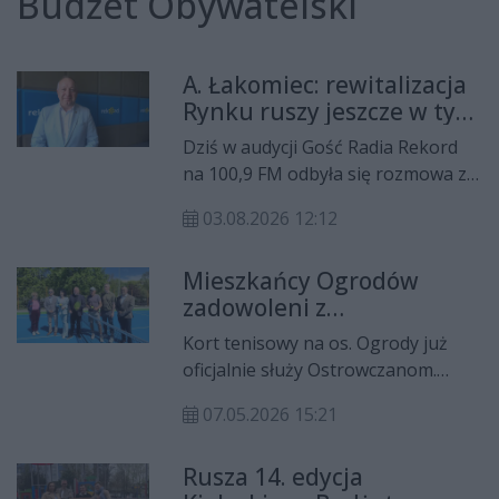
Budżet Obywatelski
A. Łakomiec: rewitalizacja
Rynku ruszy jeszcze w tym
roku
Dziś w audycji Gość Radia Rekord
na 100,9 FM odbyła się rozmowa z
Arturem Łakomcem, prezydentem
03.08.2026 12:12
Ostrowca Świętokrzyskiego.
Poruszyliśmy tematy związane z
Mieszkańcy Ogrodów
rewitalizacją centrum miasta, w tym
zadowoleni z
parku miejskiego i Rynku,
wyremontowanego kortu
remontów dróg i Budżetu
Kort tenisowy na os. Ogrody już
tenisowego
Obywatelskiego Ostrowca
oficjalnie służy Ostrowczanom.
Świętokrzyskiego. Prezydent mówił
Modernizacja starej i zniszczonej
także o dalszych działaniach
07.05.2026 15:21
przestrzeni możliwa była dzięki
związanych z wpisaniem do
środkom z Budżetu
Zintegrowanej Sieci Kolejowej
Rusza 14. edycja
Obywatelskiego. Na ten projekt
korytarza centralnego relacji