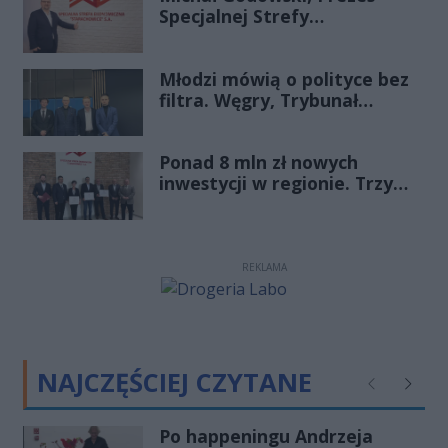
Specjalnej Strefy
Ekonomicznej
„Starachowice”, gościem
Młodzi mówią o polityce bez
Porannej Rozmowy Radia
filtra. Węgry, Trybunał
Rekord Świętokrzyskie
Konstytucyjny i pytanie, czy
młode pokolenie naprawdę
Ponad 8 mln zł nowych
zmienia zasady gry
inwestycji w regionie. Trzy
firmy ze wsparciem
REKLAMA
NAJCZĘŚCIEJ CZYTANE
Poprzednie
Następ
Po happeningu Andrzeja