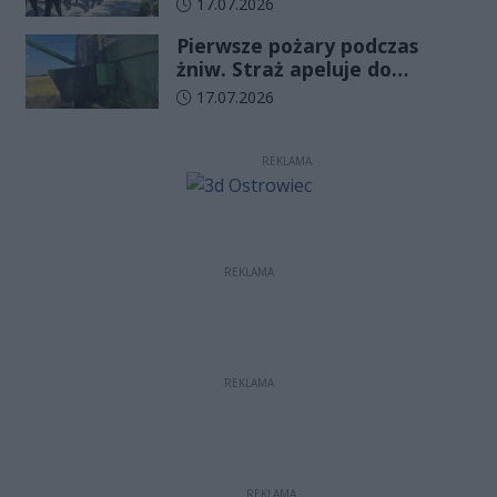
Data dodania artykułu:
17.07.2026
funkcjonariuszy złożyło
Pierwsze pożary podczas
ślubowanie
żniw. Straż apeluje do
rolników o ostrożność
Data dodania artykułu:
17.07.2026
REKLAMA
REKLAMA
REKLAMA
REKLAMA