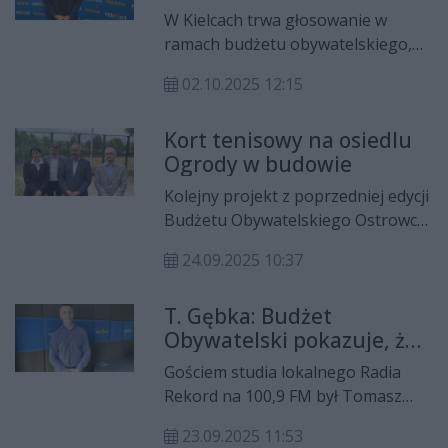
zachęca do głosowania
W Kielcach trwa głosowanie w
ramach budżetu obywatelskiego,
które zakończy się 7 października.
02.10.2025 12:15
Jednym z projektów jest budowa
kompleksu sportowego przy
Kort tenisowy na osiedlu
Szkole Podstawowej nr 12 im.
Ogrody w budowie
Bohaterów Westerplatte. Dyrektor
placówki, Jakub Pieron, w rozmowie
Kolejny projekt z poprzedniej edycji
z Radiem Rekord podkreśla, że
Budżetu Obywatelskiego Ostrowca
inwestycja ma służyć nie tylko
Świętokrzyskiego wchodzi w fazę
uczniom, ale całej lokalnej
24.09.2025 10:37
realizacji. Tym razem mieszkańcy
społeczności.
zyskają kort tenisowy na osiedlu
T. Gębka: Budżet
Ogrody. Inwestycja, której koszt
Obywatelski pokazuje, że
przekracza 550 tysięcy złotych,
ostrowczanie chcą
została oficjalnie zaprezentowana
Gościem studia lokalnego Radia
decydować o swoim
podczas konferencji prasowej
Rekord na 100,9 FM był Tomasz
mieście
przez prezydenta miasta, Artura
Gębka z Urzędu Miasta Ostrowca
Łakomca.
23.09.2025 11:53
Świętokrzyskiego. Rozmawialiśmy o