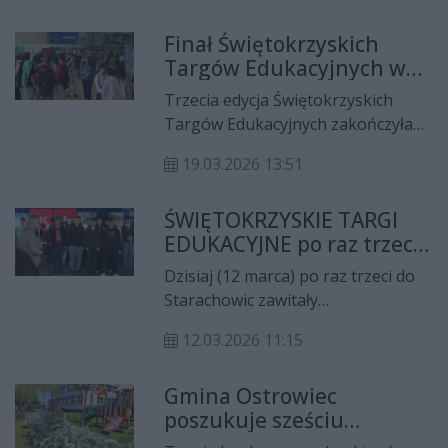
Polski.
projekt „Kielecki Atlas Sztuk”,
Finał Świętokrzyskich
realizowany przez Muzeum Historii
Targów Edukacyjnych w
Kielc. O inicjatywie, w rozmowie dnia
Busku-Zdroju
Radia Rekord z Darią Misiarą
Trzecia edycja Świętokrzyskich
opowiedział edukator muzealny,
Targów Edukacyjnych zakończyła
Piotr Świerczyński.
się w Busko-Zdroju. Finałowe
19.03.2026 13:51
spotkanie odbyło się w hali
Powiatowego Międzyszkolnego
ŚWIĘTOKRZYSKIE TARGI
Ośrodka Sportowego im. Józefa
EDUKACYJNE po raz trzeci
Grudnia, gdzie licznie pojawiła się
w Starachowicach.
młodzież z powiatu buskiego oraz
Dzisiaj (12 marca) po raz trzeci do
Maturzyści poznają ofertę
samego miasta.
Starachowic zawitały
uczelni
ŚWIĘTOKRZYSKIE TARGI
12.03.2026 11:15
EDUKACYJNE. Ponownie
wydarzenie odbywa się w I Liceum
Gmina Ostrowiec
Ogólnokształcące im. Tadeusza
poszukuje sześciu
Kościuszki w Starachowicach przy
dyrektorów dla
ul. Radomskiej 37, dzięki