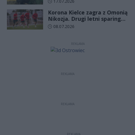
Data dodania artykułu:
17.07.2026
Korona Kielce zagra z Omonią
Nikozja. Drugi letni sparing
odbędzie się na EXBUD Arenie
Data dodania artykułu:
08.07.2026
REKLAMA
REKLAMA
REKLAMA
REKLAMA