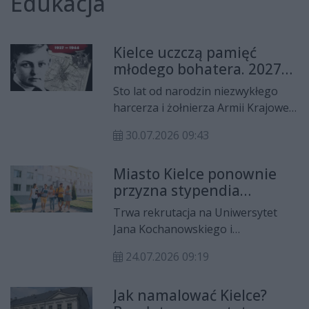
Edukacja
Kielce uczczą pamięć
młodego bohatera. 2027
Rokiem Wojciecha
Sto lat od narodzin niezwykłego
Szczepaniaka
harcerza i żołnierza Armii Krajowej
mieszkańcy Kielc przypomną
30.07.2026 09:43
historię młodego patrioty, który za
wierność swoim ideałom zapłacił
Miasto Kielce ponownie
najwyższą cenę. Rok 2027 zostanie
przyzna stypendia
w mieście poświęcony Wojciechowi
studentom. Nabór ruszy w
Szczepaniakowi.
Trwa rekrutacja na Uniwersytet
październiku
Jana Kochanowskiego i
Politechnikę Świętokrzyską.
24.07.2026 09:19
Kandydaci, którzy wybiorą studia w
Kielcach, będą mogli także ubiegać
Jak namalować Kielce?
się o Stypendium Miasta Kielce.