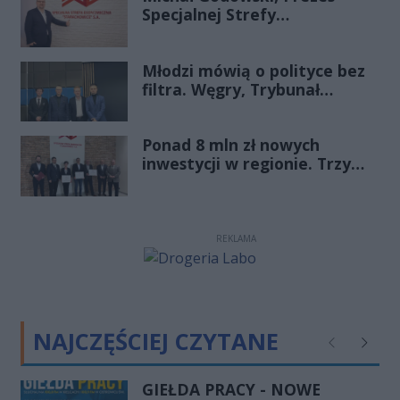
Specjalnej Strefy
Ekonomicznej
„Starachowice”, gościem
Młodzi mówią o polityce bez
Porannej Rozmowy Radia
filtra. Węgry, Trybunał
Rekord Świętokrzyskie
Konstytucyjny i pytanie, czy
młode pokolenie naprawdę
Ponad 8 mln zł nowych
zmienia zasady gry
inwestycji w regionie. Trzy
firmy ze wsparciem
REKLAMA
NAJCZĘŚCIEJ CZYTANE
Poprzednie
Następ
GIEŁDA PRACY - NOWE