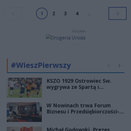
posiedzenia Wojewódzkiego
Zespołu Zarządzania Kryzysowego
1
2
3
4
...
i briefingu prasowego, które odbyły
się we wtorek w Świętokrzyskim
Urzędzie Wojewódzkim w Kielcach.
REKLAMA
#WieszPierwszy
Poprzednie
Następ
KSZO 1929 Ostrowiec Sw.
wygrywa ze Spartą i
zapewnia sobie grę w
barażach o 2 ligę
W Nowinach trwa Forum
Biznesu i Przedsiębiorczości-
transmisja LIVE
Michał Godowski, Prezes