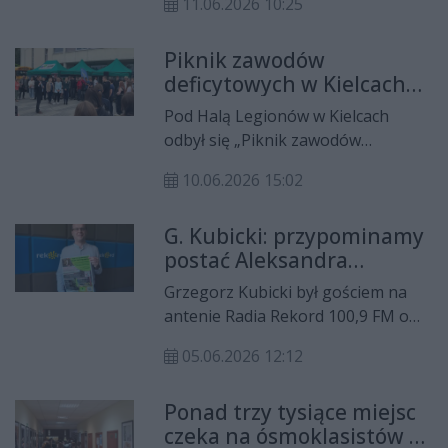
kartografia.
11.06.2026 10:25
ekologiczny "Zdrowie, tradycja,
wspólnota. Stawiamy na dobre".
Piknik zawodów
Wydarzenie skierowane jest dla
deficytowych w Kielcach
każdego, kto chce zadbać o
zachęcał młodzież do
zdrowie, ale i o planetę.
Pod Halą Legionów w Kielcach
wyboru szkolnictwa
odbył się „Piknik zawodów
branżowego
deficytowych”, zorganizowany
10.06.2026 15:02
przez Świętokrzyską Wojewódzką
Komendę Ochotniczych Hufców
G. Kubicki: przypominamy
Pracy. Wydarzenie skierowano
postać Aleksandra
przede wszystkim do uczniów klas
Latalskiego, leśniczego z
ósmych, którzy stoją przed
Grzegorz Kubicki był gościem na
Jeziórka
wyborem dalszej ścieżki
antenie Radia Rekord 100,9 FM o
edukacyjnej. Młodzież mogła
godz. 12:00. Pan Grzegorz
poznać zawody, na które obecnie
05.06.2026 12:12
opowiedział o IV Ostrowieckim
jest duże zapotrzebowanie na
Zlocie Partyzanckim, który
rynku pracy, a także porozmawiać z
Ponad trzy tysiące miejsc
odbędzie się w sobotę, 6 czerwca,
przedstawicielami szkół, służb
czeka na ósmoklasistów w
na terenie dawnej leśniczówki