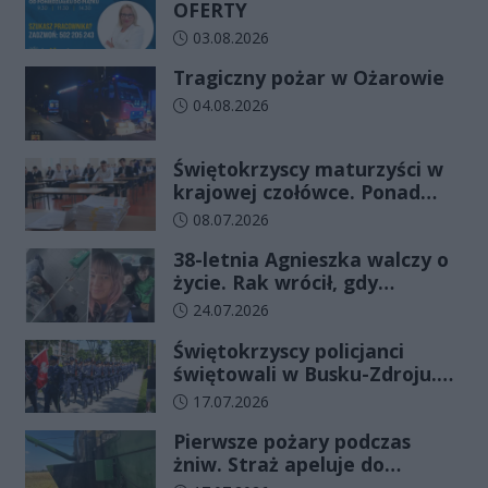
OFERTY
Data dodania artykułu:
03.08.2026
Tragiczny pożar w Ożarowie
Data dodania artykułu:
04.08.2026
Świętokrzyscy maturzyści w
krajowej czołówce. Ponad
83% zdało egzamin już w
Data dodania artykułu:
08.07.2026
pierwszym terminie
38-letnia Agnieszka walczy o
życie. Rak wrócił, gdy
wydawało się, że najgorsze
Data dodania artykułu:
24.07.2026
już minęło
Świętokrzyscy policjanci
świętowali w Busku-Zdroju.
Czterdziestu nowych
Data dodania artykułu:
17.07.2026
funkcjonariuszy złożyło
Pierwsze pożary podczas
ślubowanie
żniw. Straż apeluje do
rolników o ostrożność