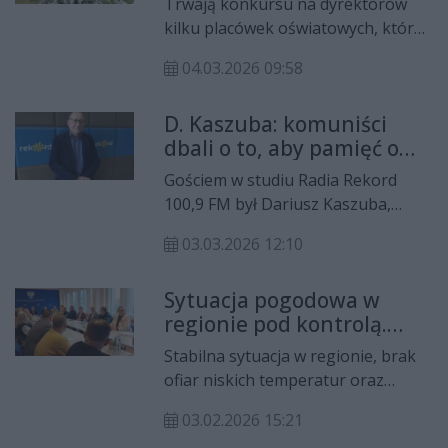
Trwają konkursu na dyrektorów
przedszkoli i szkół
uprzejmości dyrektora Dariusz
kilku placówek oświatowych, które
Lipiec. Oficjalne otwarcie miało
prowadzi gmina Ostrowiec
miejsce o godz. 9:00 przez
04.03.2026 09:58
Świętokrzyski.
wicestarostę powiatu
starachowickiego Małgorzatę
D. Kaszuba: komuniści
Galas-Bąbę, Dariusza Lipca-
dbali o to, aby pamięć o
dyrektora I LO i prorektor ds.
żołnierzach niezłomnych
Gościem w studiu Radia Rekord
ogólnych Politechniki
schować w mrokach
100,9 FM był Dariusz Kaszuba,
Świętokrzyskiej Izabeli Krzysztofik
niepamięci
historyk z Liceum
03.03.2026 12:10
Ogólnokształcącego nr I im.
Stanisława Staszica. Kim byli
Sytuacja pogodowa w
żołnierze wyklęci, komu zależało,
regionie pod kontrolą.
aby pamięć o nich zaginęła lub była
Wojewódzki Zespół
zafałszona? W jaki sposób
Stabilna sytuacja w regionie, brak
Zarządzania Kryzysowego
żołnierze niezłomni są
ofiar niskich temperatur oraz
podsumował działania
przedstawiani za pomocą sztuki?
sprawnie działające służby. To
służb
Te i inne tematy poruszamy w
03.02.2026 15:21
najważniejsze wnioski z
dzisiejszym wywiadzie.