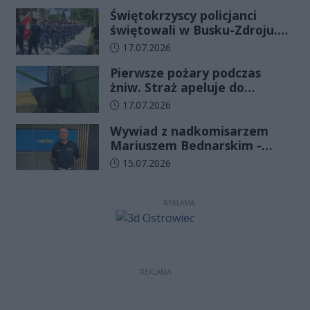
już minęło
Świętokrzyscy policjanci
świętowali w Busku-Zdroju.
Czterdziestu nowych
Data dodania artykułu:
17.07.2026
funkcjonariuszy złożyło
Pierwsze pożary podczas
ślubowanie
żniw. Straż apeluje do
rolników o ostrożność
Data dodania artykułu:
17.07.2026
Wywiad z nadkomisarzem
Mariuszem Bednarskim -
Wydział Ruchu Drogowego
Data dodania artykułu:
15.07.2026
Komendy Wojewódzkiej Policji
w Kielcach
REKLAMA
REKLAMA