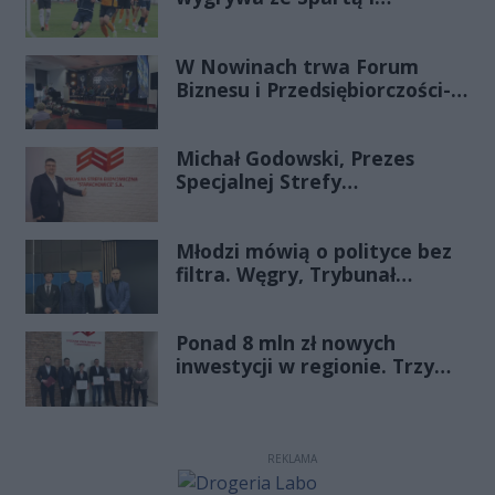
zapewnia sobie grę w
barażach o 2 ligę
W Nowinach trwa Forum
Biznesu i Przedsiębiorczości-
transmisja LIVE
Michał Godowski, Prezes
Specjalnej Strefy
Ekonomicznej
„Starachowice”, gościem
Młodzi mówią o polityce bez
Porannej Rozmowy Radia
filtra. Węgry, Trybunał
Rekord Świętokrzyskie
Konstytucyjny i pytanie, czy
młode pokolenie naprawdę
Ponad 8 mln zł nowych
zmienia zasady gry
inwestycji w regionie. Trzy
firmy ze wsparciem
REKLAMA