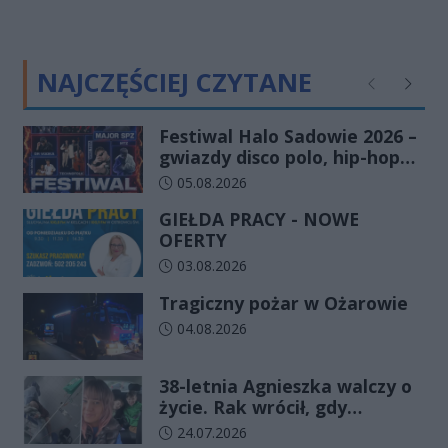
NAJCZĘŚCIEJ CZYTANE
Poprzednie
Następ
Festiwal Halo Sadowie 2026 –
gwiazdy disco polo, hip-hopu i
dobra zabawa dla całej
Data dodania artykułu:
05.08.2026
rodziny!
GIEŁDA PRACY - NOWE
OFERTY
Data dodania artykułu:
03.08.2026
Tragiczny pożar w Ożarowie
Data dodania artykułu:
04.08.2026
38-letnia Agnieszka walczy o
życie. Rak wrócił, gdy
wydawało się, że najgorsze
Data dodania artykułu:
24.07.2026