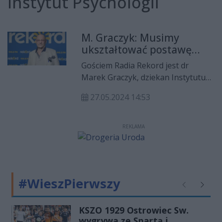
Instytut Psychologii
M. Graczyk: Musimy
ukształtować postawę
człowieka, nie tylko
Gościem Radia Rekord jest dr
wiedzę
Marek Graczyk, dziekan Instytutu
Psychologii Staropolskiej Akademii
27.05.2024 14:53
Nauk Stosowanych. Uczelnia
kształci profesjonalistów w
dziedzinie psychologii. Rekrutacja
REKLAMA
już ruszyła.
#WieszPierwszy
Poprzednie
Następ
KSZO 1929 Ostrowiec Sw.
wygrywa ze Spartą i