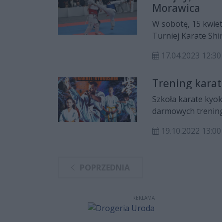
Morawica
W sobotę, 15 kwie
Turniej Karate Sh
znakomicie się zap
17.04.2023 12:30
Pierwsze miejsce z
Zuzanna Sieniek, Pa
Trening karat
trzecie Olga Kaczm
Szkoła karate kyok
darmowych trening
orientalnym sport
19.10.2022 13:00
POPRZEDNIA
REKLAMA