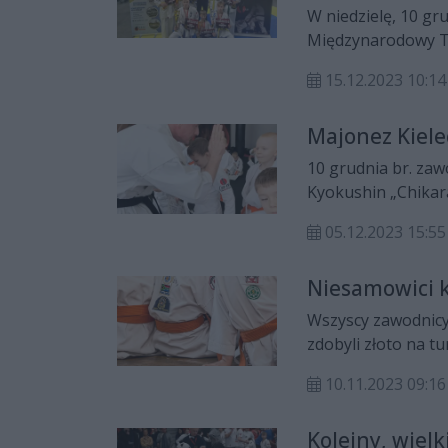
W niedzielę, 10 gr
Międzynarodowy Tu
zawodników z 20 p
15.12.2023 10:14
zdobyli łącznie 7 m
Majonez Kiele
10 grudnia br. zaw
Kyokushin „Chikara
Karate Championsh
05.12.2023 15:55
Miszczyka podcza
za jedną najbardzi
Niesamowici 
Wszyscy zawodnicy
zdobyli złoto na t
10.11.2023 09:16
Kolejny, wiel