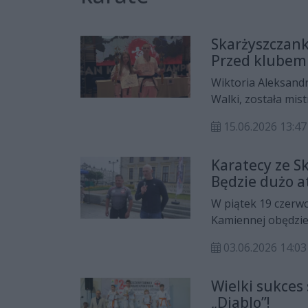
Skarżyszczank
Przed klubem 
Wiktoria Aleksand
Walki, została mis
koleżanki i koledz
15.06.2026 13:47
Krzysztofem „Diab
Karatecy ze S
Będzie dużo at
W piątek 19 czerwc
Kamiennej obędzie
„Kyokushin-Karate
03.06.2026 14:03
Wielki sukces
„Diablo”!