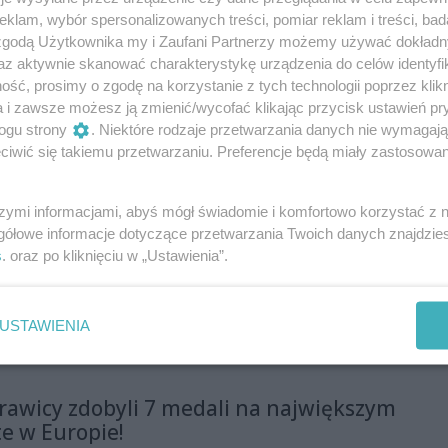
inkai, które były jednocześnie turniejem
klam, wybór spersonalizowanych treści, pomiar reklam i treści, bad
Kwalifikacyjnym do Mistrzostw Europy juniorów i seniorów 2026.
 zgodą Użytkownika my i Zaufani Partnerzy możemy używać dokład
az aktywnie skanować charakterystykę urządzenia do celów identyfi
 Sportowy Karate z tytułem Mistrzów
ść, prosimy o zgodę na korzystanie z tych technologii poprzez klikn
iowej
a i zawsze możesz ją zmienić/wycofać klikając przycisk ustawień pr
ogu strony
. Niektóre rodzaje przetwarzania danych nie wymagaj
rtowy Karate drużynowym Mistrzem Polski
iwić się takiemu przetwarzaniu. Preferencje będą miały zastosowania
ate Kyokushin! Olek Barański najlepszym
eju!
szymi informacjami, abyś mógł świadomie i komfortowo korzystać z
gółowe informacje dotyczące przetwarzania Twoich danych znajdzi
k Walki w Kielcach
s
. oraz po kliknięciu w „Ustawienia”.
b Tańca JUMP zaprasza na Festiwal Sztuk Walki w
pokazy walki w formie mini spektakli bo na scenie
USTAWIENIA
m Kultury.
rawicy zdobyli 7 medali na największym
te w Europie!