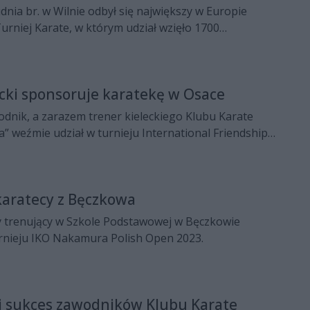
udnia br. w Wilnie odbył się największy w Europie
rniej Karate, w którym udział wzięło 1700
aństw i 64 klubów. Zawodnicy Klubu Karate Morawica
edali.
cki sponsoruje karatekę w Osace
odnik, a zarazem trener kieleckiego Klubu Karate
” weźmie udział w turnieju International Friendship
ips w Osace. Majonez Kielecki wspiera Ernesta
s wspomnianych zawodów, powszechnie uznawanych
ej prestiżowych tego typu imprez na świecie.
karatecy z Bęczkowa
 trenujący w Szkole Podstawowej w Bęczkowie
urnieju IKO Nakamura Polish Open 2023.
ki sukces zawodników Klubu Karate