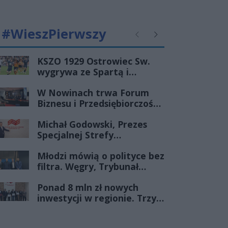
#WieszPierwszy
Poprzednie
Następne
KSZO 1929 Ostrowiec Sw.
wygrywa ze Spartą i
zapewnia sobie grę w
W Nowinach trwa Forum
barażach o 2 ligę
Biznesu i Przedsiębiorczości-
transmisja LIVE
Michał Godowski, Prezes
Specjalnej Strefy
Ekonomicznej
Młodzi mówią o polityce bez
„Starachowice”, gościem
filtra. Węgry, Trybunał
Porannej Rozmowy Radia
Konstytucyjny i pytanie, czy
Rekord Świętokrzyskie
Ponad 8 mln zł nowych
młode pokolenie naprawdę
inwestycji w regionie. Trzy
zmienia zasady gry
firmy ze wsparciem