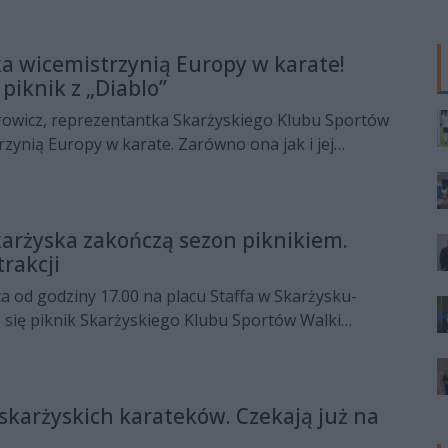
a wicemistrzynią Europy w karate!
piknik z „Diablo”
rowicz, reprezentantka Skarżyskiego Klubu Sportów
trzynią Europy w karate. Zarówno ona jak i jej
y szykują się do seminarium z mistrzem boksu
lo” Włodarczykiem.
karżyska zakończą sezon piknikiem.
rakcji
a od godziny 17.00 na placu Staffa w Skarżysku-
 się piknik Skarżyskiego Klubu Sportów Walki
”.
 skarżyskich karateków. Czekają już na