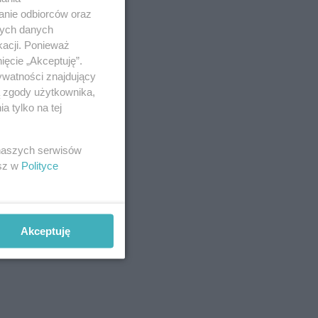
anie odbiorców oraz
nych danych
kacji. Ponieważ
ięcie „Akceptuję”.
ywatności znajdujący
ą zgody użytkownika,
 tylko na tej
 naszych serwisów
esz w
Polityce
Akceptuję