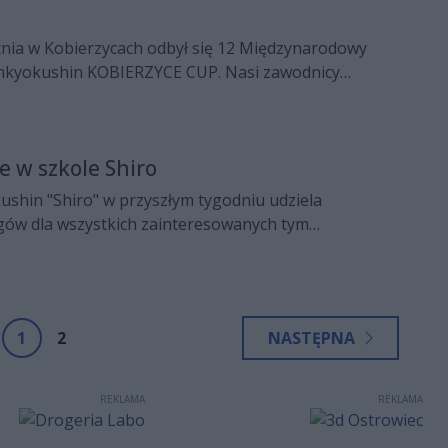
tnia w Kobierzycach odbył się 12 Międzynarodowy
inkyokushin KOBIERZYCE CUP. Nasi zawodnicy
rezentowali, aż dziesięcioro z nich stanęło na podium.
dobyły Kinga Rabiej oraz Nadia Kubiec, drugie miejsce
rtycja Gałecka, Aleksandra Sieniek i Feliks Strójwąs a
e w szkole Shiro
arczyk, Olimpia Chrobak, Jan Guzy oraz Igor Lech.
ushin "Shiro" w przyszłym tygodniu udziela
ów dla wszystkich zainteresowanych tym
em.
1
2
NASTĘPNA
REKLAMA
REKLAMA