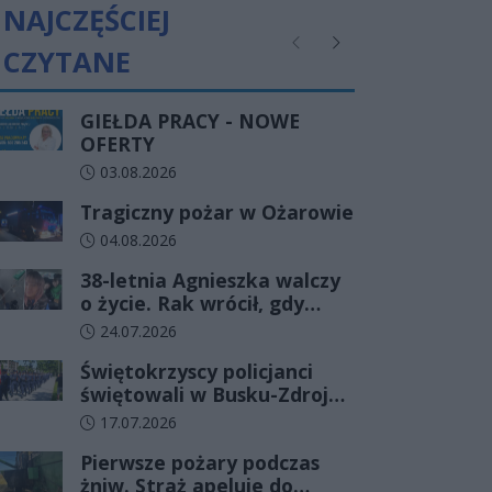
NAJCZĘŚCIEJ
CZYTANE
Poprzednie
Następne
GIEŁDA PRACY - NOWE
OFERTY
Data dodania artykułu:
03.08.2026
Tragiczny pożar w Ożarowie
Data dodania artykułu:
04.08.2026
38-letnia Agnieszka walczy
o życie. Rak wrócił, gdy
wydawało się, że najgorsze
Data dodania artykułu:
24.07.2026
już minęło
Świętokrzyscy policjanci
świętowali w Busku-Zdroju.
Czterdziestu nowych
Data dodania artykułu:
17.07.2026
funkcjonariuszy złożyło
Pierwsze pożary podczas
ślubowanie
żniw. Straż apeluje do