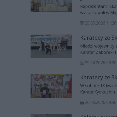
Reprezentanci Ska
wystartowali w Mi
Burmistrza Józefo
25.05.2026 11:26
Krzysztofem „Diab
Karatecy ze S
Młodzi wojownicy 
Karate” Zaborek-
Turnieju Karate –
29.04.2026 08:20
Karatecy ze S
W sobotę 18 kwietnia w Turku o
Karate Kyokushin. 
osób.
20.04.2026 09:50
Kolejny sukce