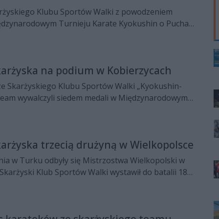
rżyskiego Klubu Sportów Walki z powodzeniem
ędzynarodowym Turnieju Karate Kyokushin o Puchar
wa. Czekają już na czerwcowe seminarium z
lo” Włodarczykiem.
karżyska na podium w Kobierzycach
ze Skarżyskiego Klubu Sportów Walki „Kyokushin-
Team wywalczyli siedem medali w Międzynarodowym
 Kyokushin w Kobierzycach.
karżyska trzecią drużyną w Wielkopolsce
dbyły się Mistrzostwa Wielkopolski w
Skarżyski Klub Sportów Walki wystawił do batalii 18
s karateków ze skarżyskiego teamu