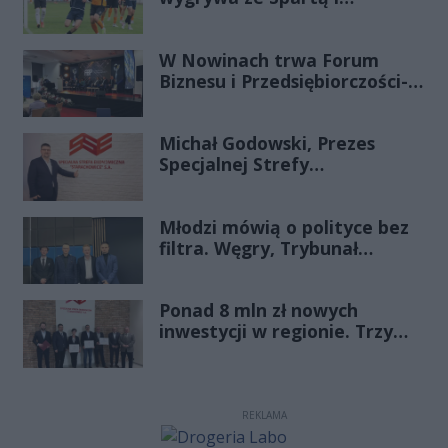
zapewnia sobie grę w
barażach o 2 ligę
W Nowinach trwa Forum
Biznesu i Przedsiębiorczości-
transmisja LIVE
Michał Godowski, Prezes
Specjalnej Strefy
Ekonomicznej
„Starachowice”, gościem
Młodzi mówią o polityce bez
Porannej Rozmowy Radia
filtra. Węgry, Trybunał
Rekord Świętokrzyskie
Konstytucyjny i pytanie, czy
młode pokolenie naprawdę
Ponad 8 mln zł nowych
zmienia zasady gry
inwestycji w regionie. Trzy
firmy ze wsparciem
REKLAMA