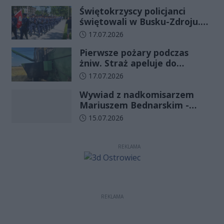
już minęło
Świętokrzyscy policjanci
świętowali w Busku-Zdroju.
Czterdziestu nowych
Data dodania artykułu:
17.07.2026
funkcjonariuszy złożyło
Pierwsze pożary podczas
ślubowanie
żniw. Straż apeluje do
rolników o ostrożność
Data dodania artykułu:
17.07.2026
Wywiad z nadkomisarzem
Mariuszem Bednarskim -
Wydział Ruchu Drogowego
Data dodania artykułu:
15.07.2026
Komendy Wojewódzkiej Policji
w Kielcach
REKLAMA
REKLAMA