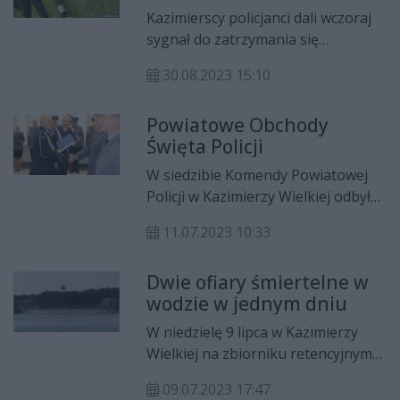
narkotykach
Kazimierscy policjanci dali wczoraj
sygnał do zatrzymania się
kierującemu samochodem marki
30.08.2023 15:10
Audi. Wszystko zaczęło się w samo
południe w miejscowości
Powiatowe Obchody
Opatowiec, a zakończyło dopiero
Święta Policji
po kilkukilometrowym pościgu.
W siedzibie Komendy Powiatowej
Policji w Kazimierzy Wielkiej odbyła
się uroczystość związana ze
11.07.2023 10:33
Świętem Policji.
Dwie ofiary śmiertelne w
wodzie w jednym dniu
W niedzielę 9 lipca w Kazimierzy
Wielkiej na zbiorniku retencyjnym
oraz nad zalewem w Bolminie
09.07.2023 17:47
trwały intensywne akcje ratunkowe.