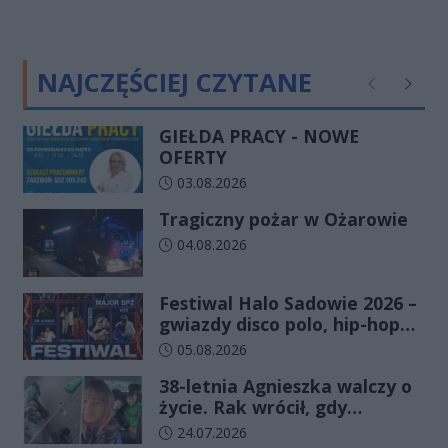
NAJCZĘŚCIEJ CZYTANE
Poprzednie
Następ
GIEŁDA PRACY - NOWE
OFERTY
Data dodania artykułu:
03.08.2026
Tragiczny pożar w Ożarowie
Data dodania artykułu:
04.08.2026
Festiwal Halo Sadowie 2026 –
gwiazdy disco polo, hip-hopu i
dobra zabawa dla całej
Data dodania artykułu:
05.08.2026
rodziny!
38-letnia Agnieszka walczy o
życie. Rak wrócił, gdy
wydawało się, że najgorsze
Data dodania artykułu:
24.07.2026