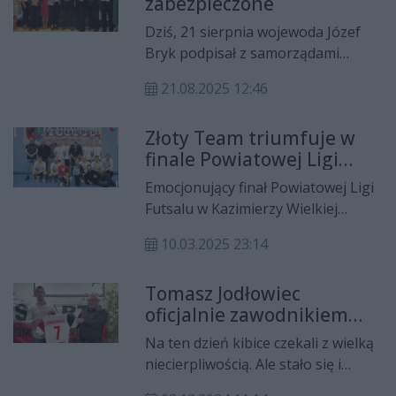
zabezpieczone
organizowane przez Buskie
Stowarzyszenie Kulturalne i liczne
Dziś, 21 sierpnia wojewoda Józef
lokalne instytucje, to nie tylko
Bryk podpisał z samorządami
okazja do wspomnień, ale i do
umowy na dofinansowanie do
żywego dialogu z historią i kulturą.
21.08.2025 12:46
usuwania skutków klęsk
żywiołowych. Łączna kwota
Złoty Team triumfuje w
wsparcia z Ministerstwa Spraw
finale Powiatowej Ligi
Wewnętrznych i Administracji
Futsalu w Kazimierzy
wynosi ponad 3,4 mln zł.
Emocjonujący finał Powiatowej Ligi
Wielkiej
Futsalu w Kazimierzy Wielkiej
sezonu 2024/2025 już za nami. W
10.03.2025 23:14
finałowym meczu zmierzyły się
zespoły MKS Włostowianka oraz
Tomasz Jodłowiec
Złoty Team. O zwycięstwie
oficjalnie zawodnikiem
zadecydowały rzuty karne.
Sparty Kazimierza Wielka!
Na ten dzień kibice czekali z wielką
niecierpliwością. Ale stało się i
oficjalnie zaprezentowano nowego