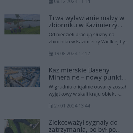
08.12.2024 11:14
zawodnika Sparty Kazimierza
Wielka – Tomasza Jodłowca.
Trwa wyławianie małży w
zbiorniku w Kazimierzy
Wielkiej
Od niedzieli pracują służby na
zbiorniku w Kazimierzy Wielkiej by
usunąć skutki śnięcia ryb i małży,
19.08.2024 12:12
które wypłynęły na taflę wody.
Próbki wody zostały przekazane do
Kazimierskie Baseny
badań.
Mineralne – nowy punkt
na świętokrzyskiej mapie
W grudniu oficjalnie otwarty został
relaksu
wyjątkowy w skali kraju obiekt -
Kazimierskie Baseny Mineralne,
27.01.2024 13:44
mieszczące się w Kazimierzy
Wielkiej na terenie kompleksu
Zlekceważył sygnały do
krytej pływalni „Wodny Raj”.
zatrzymania, bo był po