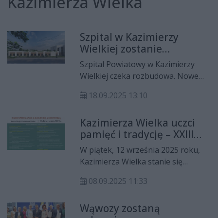
Kazimierza Wielka
Szpital w Kazimierzy
Wielkiej zostanie
rozbudowany [GALERIA]
Szpital Powiatowy w Kazimierzy
Wielkiej czeka rozbudowa. Nowe
skrzydło Zakładu Opiekuńczo-
18.09.2025 13:10
Leczniczego (ZOL) to inwestycja,
która ma poprawić warunki
Kazimierza Wielka uczci
leczenia pacjentów i rozszerzyć
pamięć i tradycję – XXIII
możliwości placówki.
Spotkania z Kulturą
W piątek, 12 września 2025 roku,
Żydowską już 12 września
Kazimierza Wielka stanie się
ważnym miejscem refleksji, pamięci
08.09.2025 11:33
i spotkań z bogatym dziedzictwem
żydowskim w ramach XXIII Spotkań
Wąwozy zostaną
z Kulturą Żydowską. Wydarzenie,