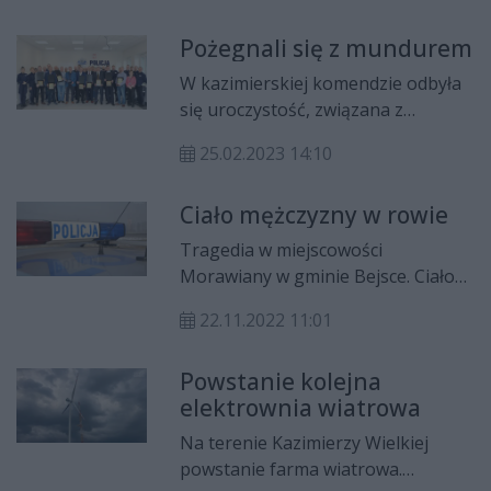
40- letniego mężczyzny, podobnie
Pożegnali się z mundurem
jak 25 latka nie udało się uratować.
Strażacy i policjanci apelują o
W kazimierskiej komendzie odbyła
rozsądek i rozwagę nad wodą.
się uroczystość, związana z
odejściem na emeryturę 14
25.02.2023 14:10
funkcjonariuszy. Pełniący obowiązki
Komendanta Powiatowego Policji w
Ciało mężczyzny w rowie
Kazimierzy Wielkiej nadkom.
Tomasz Zwolski w imieniu
Tragedia w miejscowości
wszystkich policjantów oraz
Morawiany w gminie Bejsce. Ciało
pracowników cywilnych
35 letniego mężczyzny znajdowało
podziękował im za wieloletnią
22.11.2022 11:01
się w rowie melioracyjnym.
służbę oraz życzył powodzenia w
rozpoczynającym się dla nich
Powstanie kolejna
nowym etapie życia.
elektrownia wiatrowa
Na terenie Kazimierzy Wielkiej
powstanie farma wiatrowa.