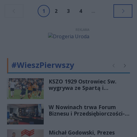
1
2
3
4
...
REKLAMA
#WieszPierwszy
Poprzednie
Następ
KSZO 1929 Ostrowiec Sw.
wygrywa ze Spartą i
zapewnia sobie grę w
barażach o 2 ligę
W Nowinach trwa Forum
Biznesu i Przedsiębiorczości-
transmisja LIVE
Michał Godowski, Prezes