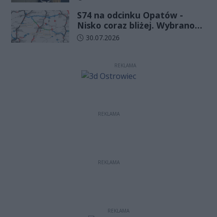
Komendy Wojewódzkiej Policji
S74 na odcinku Opatów -
w Kielcach
Nisko coraz bliżej. Wybrano
wykonawcę kolejnego
Data dodania artykułu:
30.07.2026
odcinka
REKLAMA
REKLAMA
REKLAMA
REKLAMA