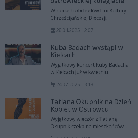
ostrowieckiej kolegiacie
wyjątkowym klimacie cygańskiej
biesiady. Wszystko za sprawą Don
W ramach obchodów Dni Kultury
Vasyla, niekwestionowanego Króla
Chrześcijańskiej Diecezji
Muzyki Cygańskiej, który świętuje
Sandomierskiej, w piątek, 2 maja o
55-lecie działalności scenicznej.
28.04.2025 12:07
godzinie 18:30 w kolegiacie p.w. św.
Michała Archanioła w Ostrowcu
Kuba Badach wystąpi w
Świętokrzyskim odbędzie się
Kielcach
wyjątkowy koncert organowy.
Wyjątkowy koncert Kuby Badacha
w Kielcach już w kwietniu.
24.02.2025 13:18
Tatiana Okupnik na Dzień
Kobiet w Ostrowcu
Wyjątkowy wieczór z Tatianą
Okupnik czeka na mieszkańców
Ostrowca Świętokrzyskiego.