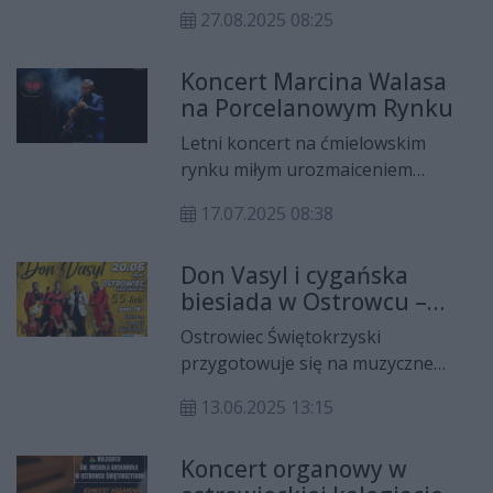
Kielcach stanie się muzycznym
27.08.2025 08:25
centrum Polski. Wszystko za
sprawą finału koncertu „Przebój
Koncert Marcina Walasa
Lata Radia ZET i Polsatu”,
na Porcelanowym Rynku
organizowanego w ramach
festiwalu „Magiczne Zakończenie
Letni koncert na ćmielowskim
Wakacji”. Wydarzenie
rynku miłym urozmaiceniem
współorganizuje Urząd
wakacji.
Marszałkowski Województwa
17.07.2025 08:38
Świętokrzyskiego.
Don Vasyl i cygańska
biesiada w Ostrowcu –
niezapomniany
Ostrowiec Świętokrzyski
jubileuszowy koncert już
przygotowuje się na muzyczne
20 czerwca
wydarzenie sezonu! Już 20 czerwca
13.06.2025 13:15
2025 roku w Centrum Tradycji
Hutnictwa zabrzmią dźwięki
Koncert organowy w
skrzypiec, akordeonu i gitar w