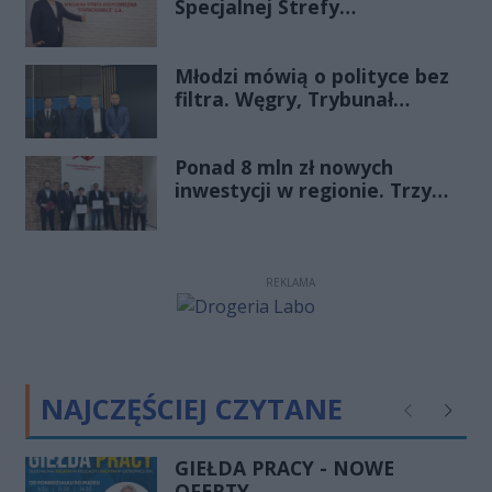
Specjalnej Strefy
Ekonomicznej
„Starachowice”, gościem
Młodzi mówią o polityce bez
Porannej Rozmowy Radia
filtra. Węgry, Trybunał
Rekord Świętokrzyskie
Konstytucyjny i pytanie, czy
młode pokolenie naprawdę
Ponad 8 mln zł nowych
zmienia zasady gry
inwestycji w regionie. Trzy
firmy ze wsparciem
REKLAMA
NAJCZĘŚCIEJ CZYTANE
Poprzednie
Następ
GIEŁDA PRACY - NOWE
OFERTY