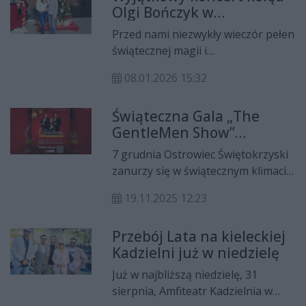
Olgi Bończyk w
Tegoroczną gwiazdą wydarzenia
Filharmonii
będzie zespół WOŁOSATKI.
Przed nami niezwykły wieczór pełen
Świętokrzyskiej w Kielcach
świątecznej magii i
niezapomnianych melodii. W piątek,
08.01.2026 15:32
9 stycznia o godzinie 19 w
Filharmonii Świętokrzyskiej w
Świąteczna Gala „The
Kielcach wystąpi Olga Bończyk, a
GentleMen Show”
towarzyszyć jej będą Hadrian
rozświetli Kino Etiuda
Tabęcki i Orkiestra Symfoniczna
7 grudnia Ostrowiec Świętokrzyski
pod batutą Radosława Labahuy.
zanurzy się w świątecznym klimacie
za sprawą projektu
19.11.2025 12:23
#TheGentleMenShow. W sali
koncertowej Kina Etiuda odbędzie
Przebój Lata na kieleckiej
się niezwykłe muzyczne widowisko,
Kadzielni już w niedzielę
które zabierze publiczność w pełną
emocji podróż po
Już w najbliższą niedzielę, 31
bożonarodzeniowych tradycjach z
sierpnia, Amfiteatr Kadzielnia w
różnych zakątków Europy.