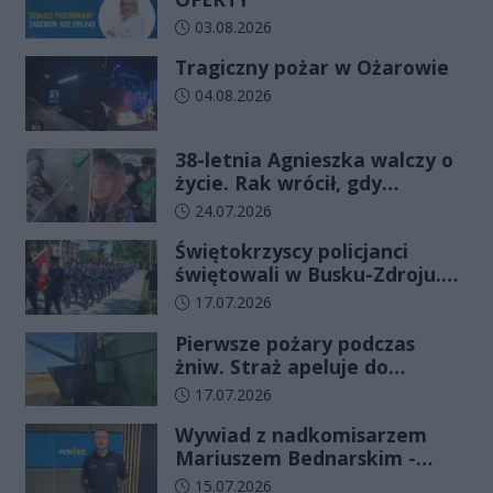
Data dodania artykułu:
03.08.2026
Tragiczny pożar w Ożarowie
Data dodania artykułu:
04.08.2026
38-letnia Agnieszka walczy o
życie. Rak wrócił, gdy
wydawało się, że najgorsze
Data dodania artykułu:
24.07.2026
już minęło
Świętokrzyscy policjanci
świętowali w Busku-Zdroju.
Czterdziestu nowych
Data dodania artykułu:
17.07.2026
funkcjonariuszy złożyło
Pierwsze pożary podczas
ślubowanie
żniw. Straż apeluje do
rolników o ostrożność
Data dodania artykułu:
17.07.2026
Wywiad z nadkomisarzem
Mariuszem Bednarskim -
Wydział Ruchu Drogowego
Data dodania artykułu:
15.07.2026