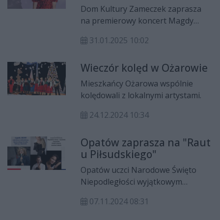
zespołem w Zameczku
Dom Kultury Zameczek zaprasza
na premierowy koncert Magdy
Paradziej z zespołem, który
31.01.2025 10:02
odbędzie się 1 lutego o godzinie
19:00. Wstęp wolny. Bezpłatne
Wieczór kolęd w Ożarowie
wejściówki można odbierać w DK
Zameczek przy ul. Słowackiego 23.
Mieszkańcy Ożarowa wspólnie
kolędowali z lokalnymi artystami.
24.12.2024 10:34
Opatów zaprasza na "Raut
u Piłsudskiego"
Opatów uczci Narodowe Święto
Niepodległości wyjątkowym
koncertem.
07.11.2024 08:31