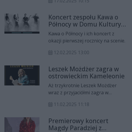
17.02.2025 10:15
Artystka wystąpi 8 marca, o godz.
18:00 w hali sportowo-
Koncert zespołu Kawa o
widowiskowej MOSiR przy ul.
Północy w Domu Kultury
Świętokrzyskiej 11 z koncertem z
Zameczek
okazji Dnia Kobiet.
Kawa o Północy i ich koncert z
okazji pierwszej rocznicy na scenie.
12.02.2025 13:00
Leszek Możdżer zagra w
ostrowieckim Kameleonie
Aż trzykrotnie Leszek Możdżer
wraz z przyjaciółmi zagra w
Ostrowcu.
11.02.2025 11:18
Premierowy koncert
Magdy Paradziej z