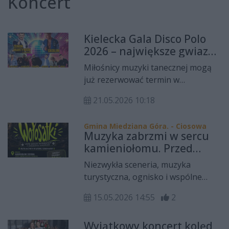
Koncert
Kielecka Gala Disco Polo
2026 – największe gwiazdy
gatunku wystąpią na
Miłośnicy muzyki tanecznej mogą
Kadzielni
już rezerwować termin w
kalendarzu. Kielecka Gala Disco
21.05.2026 10:18
Polo 2026 zapowiada się jako jedno
z największych wydarzeń
Gmina Miedziana Góra. - Ciosowa
muzycznych regionu. Na scenie
Muzyka zabrzmi w sercu
kieleckiej Kadzielni wystąpią
kamieniołomu. Przed
najpopularniejsi artyści disco polo i
nami wyjątkowy koncert
Niezwykła sceneria, muzyka
dance, gwarantując publiczności
w Ciosowej
turystyczna, ognisko i wspólne
wiele godzin świetnej zabawy,
śpiewanie pod gwiazdami – już po
niezapomnianych emocji oraz
15.05.2026 14:55
2
raz trzeci w Gminie Miedziana Góra
największych przebojów ostatnich
odbędzie się koncert w
lat.
Wyjątkowy koncert kolęd
Kamieniołomie Ciosowa.