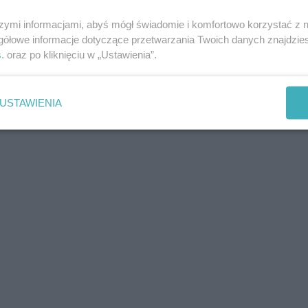
szymi informacjami, abyś mógł świadomie i komfortowo korzystać z
gółowe informacje dotyczące przetwarzania Twoich danych znajdzi
s
. oraz po kliknięciu w „Ustawienia”.
USTAWIENIA