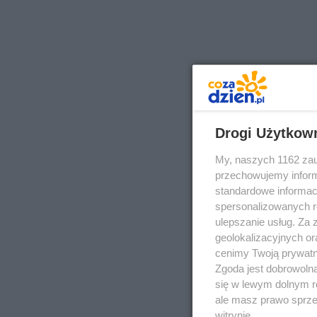
Drogi Użytkow
My, naszych 1162 zau
przechowujemy informa
standardowe informac
spersonalizowanych re
ulepszanie usług. Za
geolokalizacyjnych or
cenimy Twoją prywatno
Zgoda jest dobrowoln
się w lewym dolnym r
ale masz prawo sprzec
witrynie.