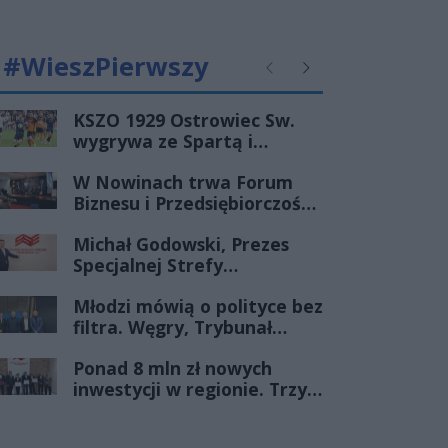
#WieszPierwszy
Poprzednie
Następne
KSZO 1929 Ostrowiec Sw.
wygrywa ze Spartą i
zapewnia sobie grę w
W Nowinach trwa Forum
barażach o 2 ligę
Biznesu i Przedsiębiorczości-
transmisja LIVE
Michał Godowski, Prezes
Specjalnej Strefy
Ekonomicznej
Młodzi mówią o polityce bez
„Starachowice”, gościem
filtra. Węgry, Trybunał
Porannej Rozmowy Radia
Konstytucyjny i pytanie, czy
Rekord Świętokrzyskie
Ponad 8 mln zł nowych
młode pokolenie naprawdę
inwestycji w regionie. Trzy
zmienia zasady gry
firmy ze wsparciem