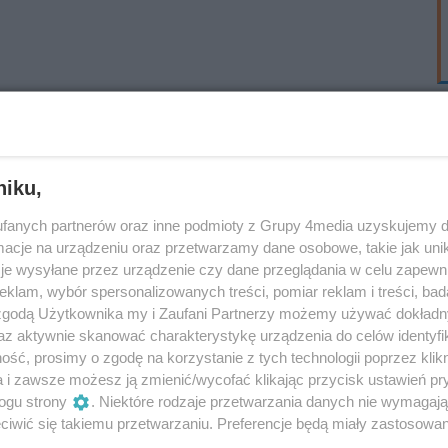
niku,
fanych partnerów oraz inne podmioty z Grupy 4media uzyskujemy d
cje na urządzeniu oraz przetwarzamy dane osobowe, takie jak unika
je wysyłane przez urządzenie czy dane przeglądania w celu zapewn
klam, wybór spersonalizowanych treści, pomiar reklam i treści, bad
 zgodą Użytkownika my i Zaufani Partnerzy możemy używać dokład
az aktywnie skanować charakterystykę urządzenia do celów identyfi
ść, prosimy o zgodę na korzystanie z tych technologii poprzez klikn
a i zawsze możesz ją zmienić/wycofać klikając przycisk ustawień pr
ogu strony
. Niektóre rodzaje przetwarzania danych nie wymagaj
iwić się takiemu przetwarzaniu. Preferencje będą miały zastosowania