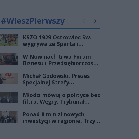
#WieszPierwszy
Poprzednie
Następne
KSZO 1929 Ostrowiec Sw.
wygrywa ze Spartą i
zapewnia sobie grę w
W Nowinach trwa Forum
barażach o 2 ligę
Biznesu i Przedsiębiorczości-
transmisja LIVE
Michał Godowski, Prezes
Specjalnej Strefy
Ekonomicznej
Młodzi mówią o polityce bez
„Starachowice”, gościem
filtra. Węgry, Trybunał
Porannej Rozmowy Radia
Konstytucyjny i pytanie, czy
Rekord Świętokrzyskie
Ponad 8 mln zł nowych
młode pokolenie naprawdę
inwestycji w regionie. Trzy
zmienia zasady gry
firmy ze wsparciem