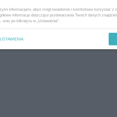
szymi informacjami, abyś mógł świadomie i komfortowo korzystać z
gółowe informacje dotyczące przetwarzania Twoich danych znajdzi
s
. oraz po kliknięciu w „Ustawienia”.
USTAWIENIA