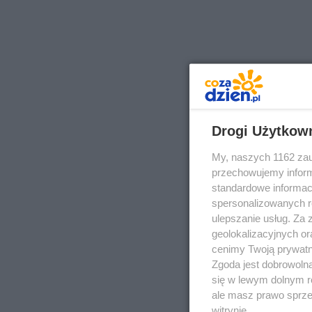
Drogi Użytkow
My, naszych 1162 zau
przechowujemy informa
standardowe informac
spersonalizowanych re
ulepszanie usług. Za
geolokalizacyjnych or
cenimy Twoją prywatno
Zgoda jest dobrowoln
się w lewym dolnym r
ale masz prawo sprzec
witrynie.