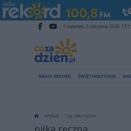
Przejdź do głównych treści
Przejdź do wyszukiwarki
Przejdź do głównego menu
czwartek, 6 sierpnia 2026 17:1
Facebook.com
Youtube.com
RADIO REKORD
ŚWIĘTOKRZYSKIE
KIE
Strona główna
Artykuły
Tag: piłka ręczna
piłka ręczna