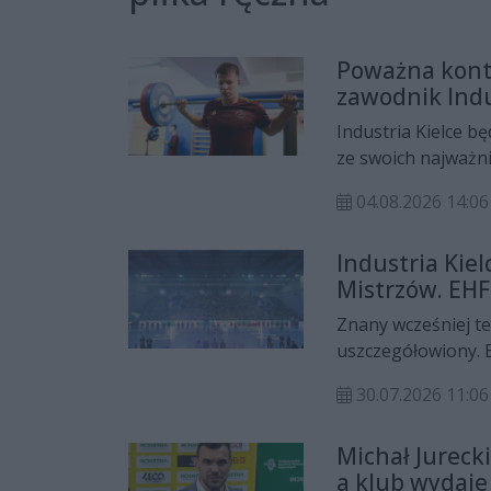
Poważna kontu
zawodnik Indus
Industria Kielce b
ze swoich najważni
kontuzji kolana p
04.08.2026 14:06
potwierdziły uszko
kilkumiesięczna pr
Industria Kie
Mistrzów. EHF
Znany wcześniej te
uszczegółowiony. E
dokładne daty i go
30.07.2026 11:06
Industrii Kielce 
europejskich rozg
Michał Jureck
a klub wydaje