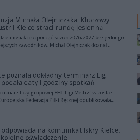
zja Michała Olejniczaka. Kluczowy
trii Kielce straci rundę jesienną
ędzie musiała rozpocząć sezon 2026/2027 bez jednego
ejszych zawodników. Michał Olejniczak doznał
odczas treningu, a przeprowadzone badania
dzenie łąkotki. Reprezentanta Polski czeka operacja i
zerwa od gry.
lce poznała dokładny terminarz Ligi
 podała daty i godziny spotkań
rminarz fazy grupowej EHF Ligi Mistrzów został
uropejska Federacja Piłki Ręcznej opublikowała
dziny wszystkich spotkań, dzięki czemu kibice
poznali pełny harmonogram występów swojej drużyny w
rywkach.
i odpowiada na komunikat Iskry Kielce,
 kolejne oświadczenie