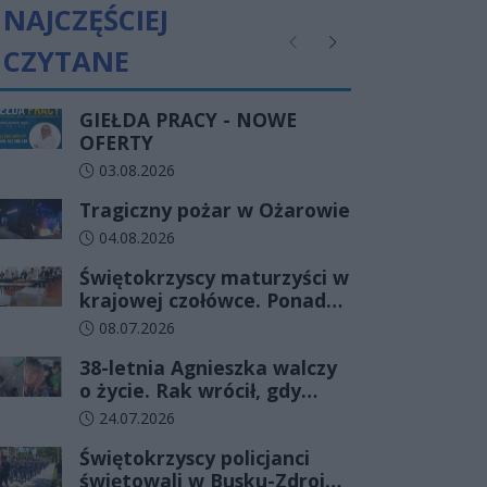
NAJCZĘŚCIEJ
CZYTANE
Poprzednie
Następne
GIEŁDA PRACY - NOWE
OFERTY
Data dodania artykułu:
03.08.2026
Tragiczny pożar w Ożarowie
Data dodania artykułu:
04.08.2026
Świętokrzyscy maturzyści w
krajowej czołówce. Ponad
83% zdało egzamin już w
Data dodania artykułu:
08.07.2026
pierwszym terminie
38-letnia Agnieszka walczy
o życie. Rak wrócił, gdy
wydawało się, że najgorsze
Data dodania artykułu:
24.07.2026
już minęło
Świętokrzyscy policjanci
świętowali w Busku-Zdroju.