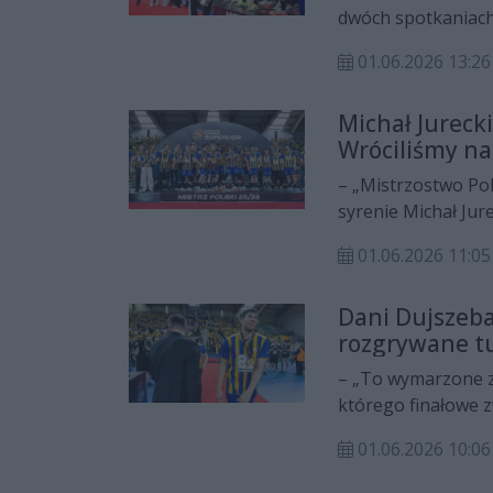
dwóch spotkaniach 
szczególna równie
01.06.2026 13:26
swojej byłej drużyn
mistrzowski w kar
Michał Jureck
zakończeniu spotk
Wróciliśmy na 
– „Mistrzostwo Po
syrenie Michał Jure
satysfakcji po zdo
01.06.2026 11:05
zespołu na ten sez
mistrzostwo wywalc
Dani Dujszeb
rozgrywane tu
– „To wymarzone z
którego finałowe z
pożegnaniem z Hal
01.06.2026 10:06
spędzonych w klub
Industrią Kielce, 