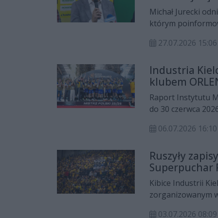
Michał Jurecki odn
którym poinformo
dyrektorem sporto
27.07.2026 15:06
oświadczenie, wyr
przez klub. Niedł
Industria Kie
Iskra Kielce.
klubem ORLEN
Raport Instytutu 
do 30 czerwca 2026
przestrzeni medialn
06.07.2026 16:10
najczęściej opisyw
miejsce pod względ
Ruszyły zapisy
reklamowego (AVE)
Superpuchar P
Kibice Industrii Ki
zorganizowanym wy
inaugurujące nowy 
03.07.2026 08:09
Łodzi, gdzie mistr