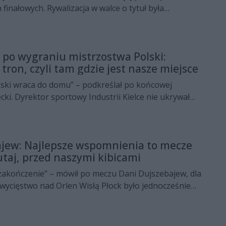
finałowych. Rywalizacja w walce o tytuł była
ż dla Adama Morawskiego, który stanął naprzeciw
ie. Dla 31-letniego bramkarza był to pierwszy tytuł
ierze, a sam Morawski nie ukrywał wzruszenia po
i po wygraniu mistrzostwa Polski:
ania.
tron, czyli tam gdzie jest nasze miejsce
lski wraca do domu” – podkreślał po końcowej
cki. Dyrektor sportowy Industrii Kielce nie ukrywał
byciu krajowego tytułu, który był głównym celem
on. Dla byłego reprezentanta Polski to już dziewiąte
zone z kieleckim klubem, ale pierwsze w nowej roli.
ajew: Najlepsze wspomnienia to mecze
taj, przed naszymi kibicami
akończenie” – mówił po meczu Dani Dujszebajew, dla
wycięstwo nad Orlen Wisłą Płock było jednocześnie
ą Legionów i kieleckimi kibicami. Po ośmiu sezonach
ie reprezentant Hiszpanii kończy swoją przygodę z
pozostawiając po sobie wiele niezapomnianych