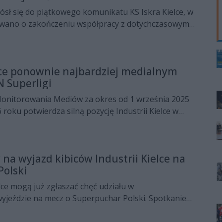
iósł się do piątkowego komunikatu KS Iskra Kielce, w
wano o zakończeniu współpracy z dotychczasowym
wym. Były reprezentant Polski opublikował obszerne
ażając sprzeciw wobec uzasadnienia przedstawionego
ugo później własne stanowisko opublikowała również
lce ponownie najbardziej medialnym
 Superligi
Monitorowania Mediów za okres od 1 września 2025
 roku potwierdza silną pozycję Industrii Kielce w
ej. Mistrzowie Polski po raz kolejny okazali się
aną drużyną ORLEN Superligi, a także zajęli pierwsze
em zasięgu publikacji i wartości ekwiwalentu
 na wyjazd kibiców Industrii Kielce na
.
olski
elce mogą już zgłaszać chęć udziału w
jeździe na mecz o Superpuchar Polski. Spotkanie
sezon odbędzie się 29 sierpnia w Atlas Arenie w
zowie Polski zmierzą się z ORLEN Wisłą Płock.