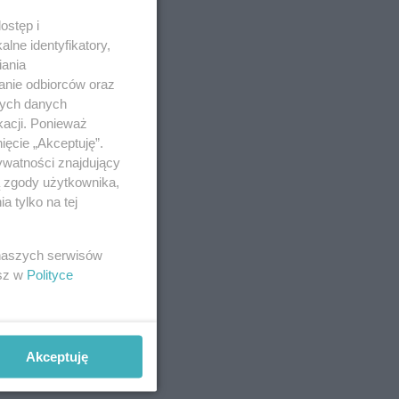
ostęp i
lne identyfikatory,
iania
anie odbiorców oraz
nych danych
kacji. Ponieważ
ięcie „Akceptuję”.
ywatności znajdujący
ą zgody użytkownika,
 tylko na tej
 naszych serwisów
esz w
Polityce
Akceptuję