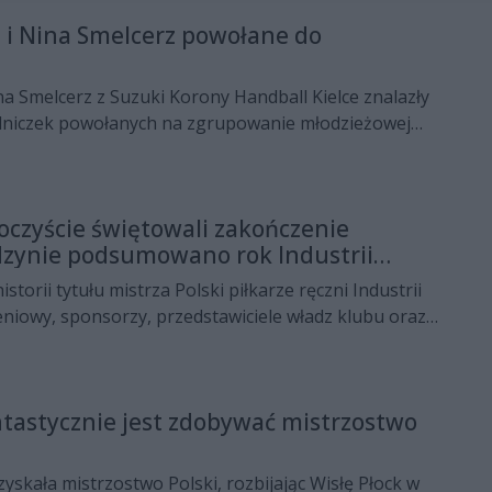
na trzecim miejscu, pozostanie w niemal
ta i Nina Smelcerz powołane do
adzie.
ina Smelcerz z Suzuki Korony Handball Kielce znalazły
dniczek powołanych na zgrupowanie młodzieżowej
ki kobiet. Biało-czerwone rozpoczynają
mistrzostw świata U-20, które pod koniec czerwca
ch.
oczyście świętowali zakończenie
dzynie podsumowano rok Industrii
istorii tytułu mistrza Polski piłkarze ręczni Industrii
leniowy, sponsorzy, przedstawiciele władz klubu oraz
spotkali się we wtorek (2 czerwca) na uroczystej
cji Marisella w Cedzynie. Wydarzenie było okazją do
ończonego sezonu 2025/2026, a także pożegnania
tastycznie jest zdobywać mistrzostwo
opuszczających klub.
e
zyskała mistrzostwo Polski, rozbijając Wisłę Płock w