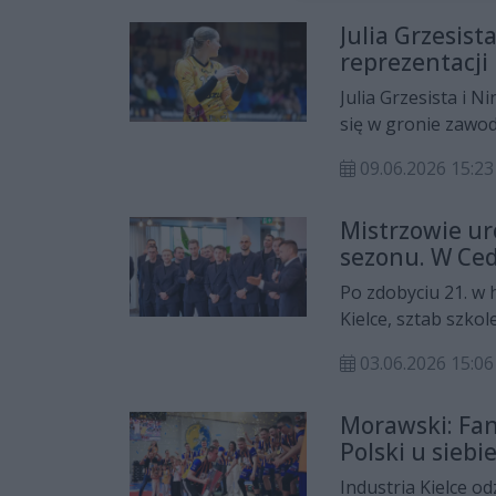
Centralnej Kobiet 
Julia Grzesis
niezmienionym skł
reprezentacji
Julia Grzesista i N
się w gronie zawo
reprezentacji Pols
09.06.2026 15:23
przygotowania do 
odbędą się w China
Mistrzowie ur
sezonu. W Ce
Kielce
Po zdobyciu 21. w h
Kielce, sztab szko
zaproszeni goście 
03.06.2026 15:06
kolacji w restaura
podsumowania zak
Morawski: Fan
kilku zawodników 
Polski u siebi
Industria Kielce od