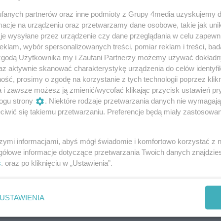
oznała swoich przeciwników w fazie grupowej EHF Ligi
fanych partnerów oraz inne podmioty z Grupy 4media uzyskujemy d
7. Los sprawił, że zespół prowadzony przez
cje na urządzeniu oraz przetwarzamy dane osobowe, takie jak unika
ego trafił do grupy F, gdzie czekają go starcia z
je wysyłane przez urządzenie czy dane przeglądania w celu zapewn
kimi drużynami.
klam, wybór spersonalizowanych treści, pomiar reklam i treści, bad
 zgodą Użytkownika my i Zaufani Partnerzy możemy używać dokład
ce poznała terminarz Superligi
az aktywnie skanować charakterystykę urządzenia do celów identyfi
ięta Wojna w Kielcach zakończy
ść, prosimy o zgodę na korzystanie z tych technologii poprzez klikn
ę, a rewanż w Płocku na koniec fazy
publikowała terminarz sezonu 2026/2027. W nowych
a i zawsze możesz ją zmienić/wycofać klikając przycisk ustawień pr
ogu strony
. Niektóre rodzaje przetwarzania danych nie wymagaj
i dwanaście zespołów, które zmierzą się w fazie
iwić się takiemu przetwarzaniu. Preferencje będą miały zastosowania
ywanej systemem każdy z każdym – mecz i rewanż.
otkań zaplanowana została na 5-6 września 2026
zon rozpocznie się tydzień wcześniej meczem o
szymi informacjami, abyś mógł świadomie i komfortowo korzystać z
 Handball Kielce zatrzymała kolejne
w łódzkiej Atlas Arenie. Industria Kielce rozgrywki
gółowe informacje dotyczące przetwarzania Twoich danych znajdzi
Trzy kołowe podpisały nowe kontrakty
zdu do Kalisza.
s
. oraz po kliknięciu w „Ustawienia”.
dball Kielce konsekwentnie buduje kadrę na sezon
edłużeniu kontraktów z kluczowymi rozgrywającymi
USTAWIENIA
 o podpisaniu nowych umów z trzema kołowymi.
drużyny, która zakończyła minione rozgrywki Ligi