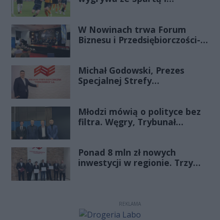
zapewnia sobie grę w
barażach o 2 ligę
W Nowinach trwa Forum
Biznesu i Przedsiębiorczości-
transmisja LIVE
Michał Godowski, Prezes
Specjalnej Strefy
Ekonomicznej
„Starachowice”, gościem
Młodzi mówią o polityce bez
Porannej Rozmowy Radia
filtra. Węgry, Trybunał
Rekord Świętokrzyskie
Konstytucyjny i pytanie, czy
młode pokolenie naprawdę
Ponad 8 mln zł nowych
zmienia zasady gry
inwestycji w regionie. Trzy
firmy ze wsparciem
REKLAMA