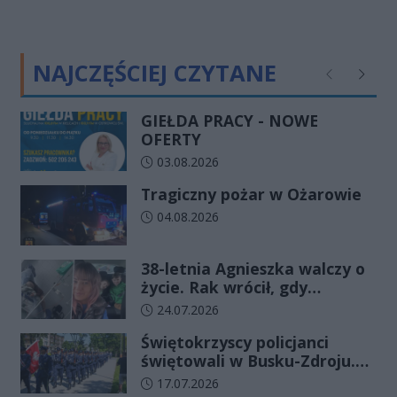
NAJCZĘŚCIEJ CZYTANE
Poprzednie
Następ
GIEŁDA PRACY - NOWE
OFERTY
Data dodania artykułu:
03.08.2026
Tragiczny pożar w Ożarowie
Data dodania artykułu:
04.08.2026
38-letnia Agnieszka walczy o
życie. Rak wrócił, gdy
wydawało się, że najgorsze
Data dodania artykułu:
24.07.2026
już minęło
Świętokrzyscy policjanci
świętowali w Busku-Zdroju.
Czterdziestu nowych
Data dodania artykułu:
17.07.2026