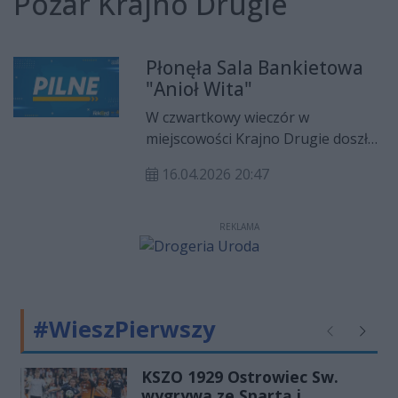
Pożar Krajno Drugie
Płonęła Sala Bankietowa
"Anioł Wita"
W czwartkowy wieczór w
miejscowości Krajno Drugie doszło
do groźnego pożaru sali
16.04.2026 20:47
bankietowej „Anioł Wita”. Dzięki
błyskawicznej interwencji straży
pożarnej ogień udało się opanować
REKLAMA
w niespełna godzinę. Dwie osoby
odniosły obrażenia i trafiły pod
opiekę ratowników medycznych.
#WieszPierwszy
Poprzednie
Następ
KSZO 1929 Ostrowiec Sw.
wygrywa ze Spartą i