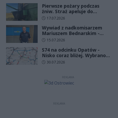
funkcjonariuszy złożyło
Pierwsze pożary podczas
ślubowanie
żniw. Straż apeluje do
rolników o ostrożność
Data dodania artykułu:
17.07.2026
Wywiad z nadkomisarzem
Mariuszem Bednarskim -
Wydział Ruchu Drogowego
Data dodania artykułu:
15.07.2026
Komendy Wojewódzkiej Policji
S74 na odcinku Opatów -
w Kielcach
Nisko coraz bliżej. Wybrano
wykonawcę kolejnego
Data dodania artykułu:
30.07.2026
odcinka
REKLAMA
REKLAMA