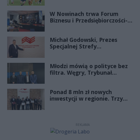
zapewnia sobie grę w
barażach o 2 ligę
W Nowinach trwa Forum
Biznesu i Przedsiębiorczości-
transmisja LIVE
Michał Godowski, Prezes
Specjalnej Strefy
Ekonomicznej
„Starachowice”, gościem
Młodzi mówią o polityce bez
Porannej Rozmowy Radia
filtra. Węgry, Trybunał
Rekord Świętokrzyskie
Konstytucyjny i pytanie, czy
młode pokolenie naprawdę
Ponad 8 mln zł nowych
zmienia zasady gry
inwestycji w regionie. Trzy
firmy ze wsparciem
REKLAMA