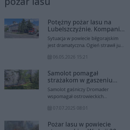
pożar lasu
Potężny pożar lasu na
Lubelszczyźnie. Kompania
„Kielce” rusza na pomoc
Sytuacja w powiecie biłgorajskim
jest dramatyczna. Ogień strawił już
ponad 250 hektarów lasu, a silny
06.05.2026 15:21
wiatr sprawia, że żywioł wciąż nie
został opanowany. Do walki z
Samolot pomagał
ogniem dysponowane są elitarne
strażakom w gaszeniu
siły z sąsiednich województw, w tym
pożaru na peryferiach
świętokrzyska kompania gaśnicza.
Samolot gaśniczy Dromader
Ostrowca
wspomagał ostrowieckich
strażaków w gaszeniu trudno
07.07.2025 08:01
dostępnego pożaru na obrzeżach
Ostrowca.
Pożar lasu w powiecie