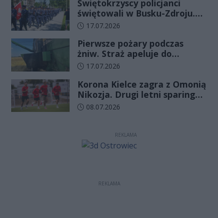
Świętokrzyscy policjanci
świętowali w Busku-Zdroju.
Czterdziestu nowych
Data dodania artykułu:
17.07.2026
funkcjonariuszy złożyło
Pierwsze pożary podczas
ślubowanie
żniw. Straż apeluje do
rolników o ostrożność
Data dodania artykułu:
17.07.2026
Korona Kielce zagra z Omonią
Nikozja. Drugi letni sparing
odbędzie się na EXBUD Arenie
Data dodania artykułu:
08.07.2026
REKLAMA
REKLAMA