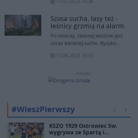
11.07.2023 15:36
powiecie ostrowieckim.
Szosa sucha, lasy też -
leśnicy grzmią na alarm
Po mokrej, zielonej wiośnie jest
coraz bardziej sucho. Ryzyko
pożarów rośnie. Drobny deszcz nie
13.06.2023 16:33
rozwiąże problemu. Nadleśnictwo
Kielce przypomina o zasadach
obowiązujących w lesie i na łące.
REKLAMA
Zaledwie drobiazg może być
katastrofalny w skutkach.
#WieszPierwszy
Poprzednie
Następ
KSZO 1929 Ostrowiec Sw.
wygrywa ze Spartą i