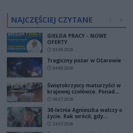
NAJCZĘŚCIEJ CZYTANE
Poprzednie
Następ
GIEŁDA PRACY - NOWE
OFERTY
Data dodania artykułu:
03.08.2026
Tragiczny pożar w Ożarowie
Data dodania artykułu:
04.08.2026
Świętokrzyscy maturzyści w
krajowej czołówce. Ponad
83% zdało egzamin już w
Data dodania artykułu:
08.07.2026
pierwszym terminie
38-letnia Agnieszka walczy o
życie. Rak wrócił, gdy
wydawało się, że najgorsze
Data dodania artykułu:
24.07.2026
już minęło