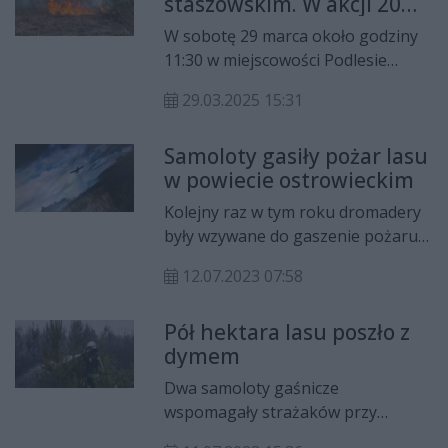
staszowskim. W akcji 20
zastępów strażackich oraz
W sobotę 29 marca około godziny
samolot gaśniczy
11:30 w miejscowości Podlesie
(powiat staszowski) wybuchł pożar
29.03.2025 15:31
lasu. Ogień został już opanowany.
Samoloty gasiły pożar lasu
w powiecie ostrowieckim
Kolejny raz w tym roku dromadery
były wzywane do gaszenie pożaru
lasu w powiecie ostrowieckim.
12.07.2023 07:58
Pół hektara lasu poszło z
dymem
Dwa samoloty gaśnicze
wspomagały strażaków przy
gaszeniu rozległego pożaru lasu w