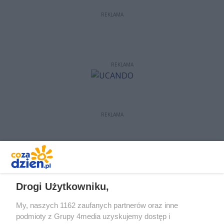
REKLAMA
REKLAMA
REKLAMA
REKLAMA
Drogi Użytkowniku,
My, naszych 1162 zaufanych partnerów oraz inne
podmioty z Grupy 4media uzyskujemy dostęp i